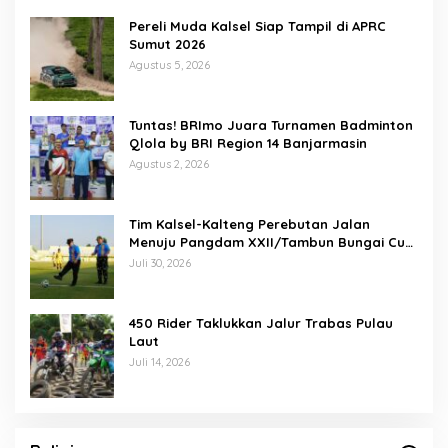
Pereli Muda Kalsel Siap Tampil di APRC
Sumut 2026
Agustus 5, 2026
Tuntas! BRImo Juara Turnamen Badminton
Qlola by BRI Region 14 Banjarmasin
Agustus 2, 2026
Tim Kalsel-Kalteng Perebutan Jalan
Menuju Pangdam XXII/Tambun Bungai Cup
Banjarmasin
Juli 30, 2026
450 Rider Taklukkan Jalur Trabas Pulau
Laut
Juli 14, 2026