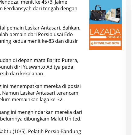
Mendoza, menit ke 45+3. Jaime
 Ferdiansyah dari tengah dengan
al pemain Laskar Antasari. Bahkan,
lah pemain dari Persib usai Edo
ning kedua menit ke-83 dan diusir
udah di depan mata Barito Putera,
unuh diri Yuswanto Aditya pada
sib dari kekalahan.
ng ini menempatkan mereka di posisi
7. Namun Laskar Antasari terancam
elum memainkan laga ke-32.
mbang ini menghindarkan mereka dari
sebelumnya dibungkam Malut United.
Sabtu (10/5), Pelatih Persib Bandung