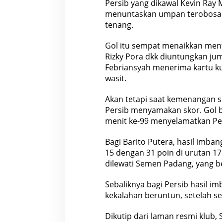
Persib yang dikawal Kevin Ray 
menuntaskan umpan terobosan
tenang.
Gol itu sempat menaikkan ment
Rizky Pora dkk diuntungkan jum
Febriansyah menerima kartu ku
wasit.
Akan tetapi saat kemenangan s
Persib menyamakan skor. Gol b
menit ke-99 menyelamatkan Per
Bagi Barito Putera, hasil imba
15 dengan 31 poin di urutan 1
dilewati Semen Padang, yang b
Sebaliknya bagi Persib hasil i
kekalahan beruntun, setelah 
Dikutip dari laman resmi klub, 