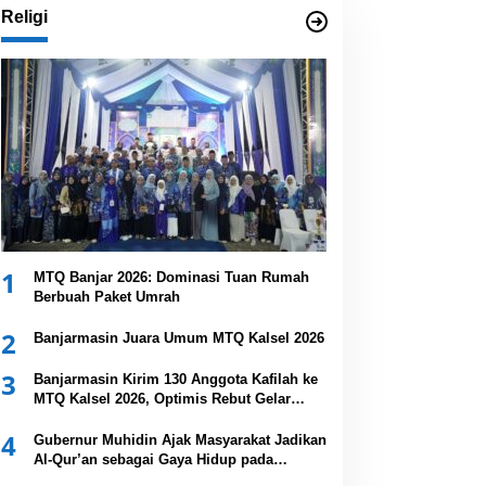
Religi
1
MTQ Banjar 2026: Dominasi Tuan Rumah
Berbuah Paket Umrah
2
Banjarmasin Juara Umum MTQ Kalsel 2026
3
Banjarmasin Kirim 130 Anggota Kafilah ke
MTQ Kalsel 2026, Optimis Rebut Gelar
Juara Umum
4
Gubernur Muhidin Ajak Masyarakat Jadikan
Al-Qur’an sebagai Gaya Hidup pada
Pembukaan MTQ Nasional XXXVII Tingkat