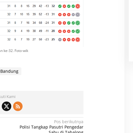
n ke-32. Foto-wik
b Bandung
kuti Kami
Pos berikutnya
Polisi Tangkap Pasutri Pengedar
Sabu di Tabalong