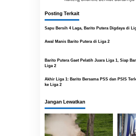
v
Posting Terkait
i
g
Sapu Bersih 4 Laga, Barito Putera Digdaya di Li
a
s
Awal Manis Barito Putera di Liga 2
i
p
Barito Putera Gaet Pelatih Juara Liga 1, Siap Ban
o
Liga 2
s
Akhir Liga 1: Barito Bersama PSS dan PSIS Ter
ke Liga 2
Jangan Lewatkan