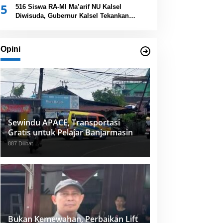
5
Provinsi Kalsel
516 Siswa RA-MI Ma’arif NU Kalsel
Diwisuda, Gubernur Kalsel Tekankan
Pentingnya Pendidikan Karakter
Opini
Sewindu APACE, Transportasi
Gratis untuk Pelajar Banjarmasin
887 Dilihat
Bukan Kemewahan, Perbaikan Lift