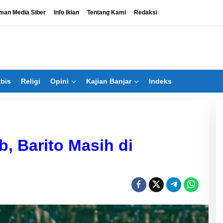
man Media Siber
Info Iklan
Tentang Kami
Redaksi
bis
Religi
Opini
Kajian Banjar
Indeks
b, Barito Masih di
Bangun Banua Siapkan Bisnis
Baru Dongkrak PAD
Di Ekbis
|
Juli 29, 2026