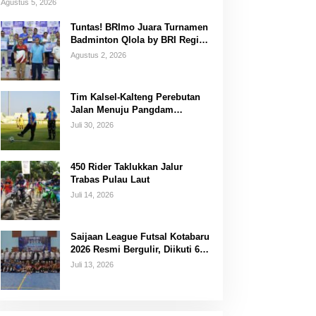
Agustus 5, 2026
Tuntas! BRImo Juara Turnamen
Badminton Qlola by BRI Region
14 Banjarmasin
Agustus 2, 2026
Tim Kalsel-Kalteng Perebutan
Jalan Menuju Pangdam
XXII/Tambun Bungai Cup
Juli 30, 2026
Banjarmasin
450 Rider Taklukkan Jalur
Trabas Pulau Laut
Juli 14, 2026
Saijaan League Futsal Kotabaru
2026 Resmi Bergulir, Diikuti 67
Tim
Juli 13, 2026