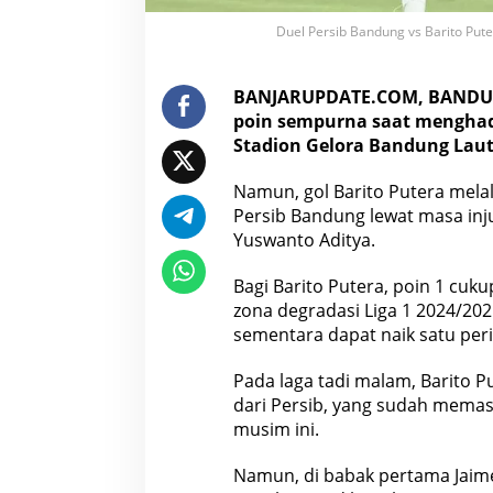
D
Duel Persib Bandung vs Barito Pute
e
g
r
a
BANJARUPDATE.COM, BANDUNG
d
poin sempurna saat menghad
a
Stadion Gelora Bandung Laut
s
i
Namun, gol Barito Putera melal
Persib Bandung lewat masa inju
Yuswanto Aditya.
Bagi Barito Putera, poin 1 cuku
zona degradasi Liga 1 2024/202
sementara dapat naik satu peri
Pada laga tadi malam, Barito 
dari Persib, yang sudah memast
musim ini.
Namun, di babak pertama Jai