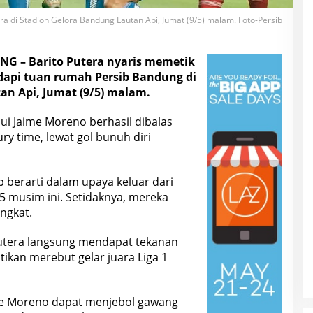
ra di Stadion Gelora Bandung Lautan Api, Jumat (9/5) malam. Foto-Persib
 – Barito Putera nyaris memetik
api tuan rumah Persib Bandung di
an Api, Jumat (9/5) malam.
ui Jaime Moreno berhasil dibalas
ry time, lewat gol bunuh diri
p berarti dalam upaya keluar dari
5 musim ini. Setidaknya, mereka
ngkat.
Putera langsung mendapat tekanan
ikan merebut gelar juara Liga 1
me Moreno dapat menjebol gawang