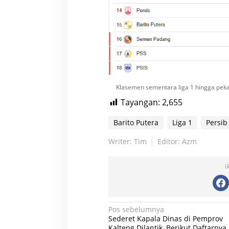
Klasemen sementara liga 1 hingga peka
Tayangan:
2,655
Barito Putera
Liga 1
Persi
Writer: Tim
Editor: Azm
I
N
Pos sebelumnya
Sederet Kapala Dinas di Pemprov
a
Kalteng Dilantik, Berikut Daftarnya