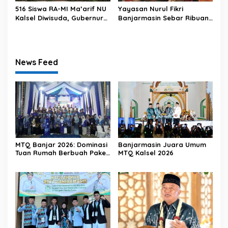
516 Siswa RA-MI Ma’arif NU
Yayasan Nurul Fikri
Kalsel Diwisuda, Gubernur
Banjarmasin Sebar Ribuan
Kalsel Tekankan Pentingnya
Paket Daging Kurban
Pendidikan Karakter
News Feed
MTQ Banjar 2026: Dominasi
Banjarmasin Juara Umum
Tuan Rumah Berbuah Paket
MTQ Kalsel 2026
Umrah