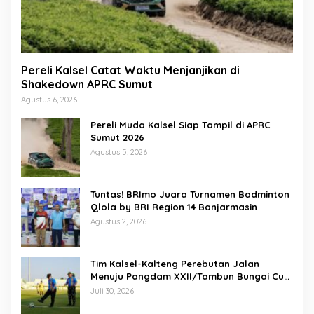
Pereli Kalsel Catat Waktu Menjanjikan di
Shakedown APRC Sumut
Agustus 6, 2026
Pereli Muda Kalsel Siap Tampil di APRC
Sumut 2026
Agustus 5, 2026
Tuntas! BRImo Juara Turnamen Badminton
Qlola by BRI Region 14 Banjarmasin
Agustus 2, 2026
Tim Kalsel-Kalteng Perebutan Jalan
Menuju Pangdam XXII/Tambun Bungai Cup
Banjarmasin
Juli 30, 2026