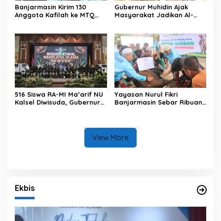
Banjarmasin Kirim 130
Gubernur Muhidin Ajak
Anggota Kafilah ke MTQ
Masyarakat Jadikan Al-
Kalsel 2026, Optimis Rebut
Qur’an sebagai Gaya
Gelar Juara Umum
Hidup pada Pembukaan
MTQ Nasional XXXVII
Tingkat Provinsi Kalsel
516 Siswa RA-MI Ma’arif NU
Yayasan Nurul Fikri
Kalsel Diwisuda, Gubernur
Banjarmasin Sebar Ribuan
Kalsel Tekankan Pentingnya
Paket Daging Kurban
Pendidikan Karakter
View More
Ekbis