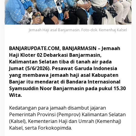
h
H
a
j
i
Jemaah Haji asal Banjarmasin. Foto-dok. Kemenhaj Kalsel
K
l
o
t
BANJARUPDATE.COM
, BANJARMASIN – Jemaah
e
Haji Kloter 02 Debarkasi Banjarmasin,
r
Kalimantan Selatan tiba di tanah air pada
0
Jumat (5/6/2026). Pesawat Garuda Indonesia
2
yang membawa jemaah haji asal Kabupaten
D
e
Banjar itu mendarat di Bandara Internasional
b
Syamsuddin Noor Banjarmasin pada pukul 15.30
a
Wita.
r
k
Kedatangan para jamaah disambut jajaran
a
s
Pemerintah Provinsi (Pemprov) Kalimantan Selatan
i
(Kalsel), Kementerian Haji dan Umrah (Kemenhaj)
B
Kalsel, serta Forkokopimda.
a
n