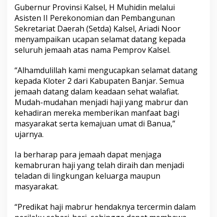
Gubernur Provinsi Kalsel, H Muhidin melalui
j
a
Asisten II Perekonomian dan Pembangunan
r
Sekretariat Daerah (Setda) Kalsel, Ariadi Noor
m
menyampaikan ucapan selamat datang kepada
a
seluruh jemaah atas nama Pemprov Kalsel.
s
i
n
“Alhamdulillah kami mengucapkan selamat datang
D
kepada Kloter 2 dari Kabupaten Banjar. Semua
i
jemaah datang dalam keadaan sehat walafiat.
i
Mudah-mudahan menjadi haji yang mabrur dan
n
g
kehadiran mereka memberikan manfaat bagi
a
masyarakat serta kemajuan umat di Banua,”
t
ujarnya.
k
a
Ia berharap para jemaah dapat menjaga
n
M
kemabruran haji yang telah diraih dan menjadi
e
teladan di lingkungan keluarga maupun
n
masyarakat.
j
a
“Predikat haji mabrur hendaknya tercermin dalam
g
a