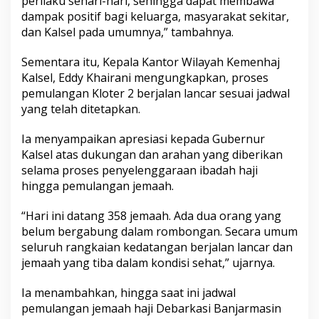
perilaku sehari-hari, sehingga dapat membawa
K
dampak positif bagi keluarga, masyarakat sekitar,
e
dan Kalsel pada umumnya,” tambahnya.
m
a
Sementara itu, Kepala Kantor Wilayah Kemenhaj
b
r
Kalsel, Eddy Khairani mengungkapkan, proses
u
pemulangan Kloter 2 berjalan lancar sesuai jadwal
r
yang telah ditetapkan.
a
n
Ia menyampaikan apresiasi kepada Gubernur
H
a
Kalsel atas dukungan dan arahan yang diberikan
j
selama proses penyelenggaraan ibadah haji
i
hingga pemulangan jemaah.
“Hari ini datang 358 jemaah. Ada dua orang yang
belum bergabung dalam rombongan. Secara umum
seluruh rangkaian kedatangan berjalan lancar dan
jemaah yang tiba dalam kondisi sehat,” ujarnya.
Ia menambahkan, hingga saat ini jadwal
pemulangan jemaah haji Debarkasi Banjarmasin