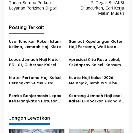
Tanah Bumbu Perkuat
Si-Tegar BerAKSI
a
Layanan Perizinan Digital
Diluncurkan, Cari Kerja
v
Makin Mudah
i
Posting Terkait
g
a
Usai Tunaikan Rukun Islam
Sambut Kepulangan Kloter
s
Kelima, Jemaah Haji Kloter
Haji Pertama, Wali Kota
8 Disambut Penuh Haru
Banjarmasin Berharap
i
Jemaah Jadi Teladan di
Lepas Jemaah Haji Kloter
Apresiasi Cita Rasa Lokal,
p
Lingkungannya
BDJ 01, Gubernur Kalsel
Sekdaprov Kalsel: Konsumsi
Ingatkan Jaga Kesehatan
Ramah Lansia Jadi Fokus
o
Haji Kalsel 2026
Kloter Pertama Haji Kalsel
Kuota Haji Kalsel 2026
s
Berangkat 24 Mei 2026
Melonjak, Tembus 5 Ribu
Jemaah
Pemko Banjarmasin Lepas
Seorang Jemaah Haji asal
Keberangkatan Ratusan
Kalsel Dilaporkan Hilang di
Jemaah Calon Haji 2026
Makkah
Jangan Lewatkan