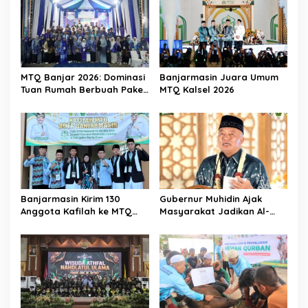
MTQ Banjar 2026: Dominasi
Banjarmasin Juara Umum
Tuan Rumah Berbuah Paket
MTQ Kalsel 2026
Umrah
Banjarmasin Kirim 130
Gubernur Muhidin Ajak
Anggota Kafilah ke MTQ
Masyarakat Jadikan Al-
Kalsel 2026, Optimis Rebut
Qur’an sebagai Gaya
Gelar Juara Umum
Hidup pada Pembukaan
MTQ Nasional XXXVII
Tingkat Provinsi Kalsel