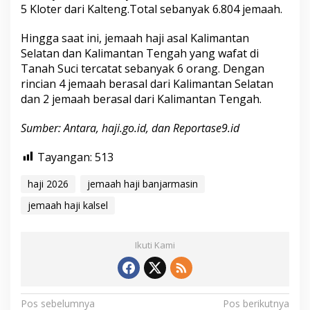
5 Kloter dari Kalteng.Total sebanyak 6.804 jemaah.
Hingga saat ini, jemaah haji asal Kalimantan
Selatan dan Kalimantan Tengah yang wafat di
Tanah Suci tercatat sebanyak 6 orang. Dengan
rincian 4 jemaah berasal dari Kalimantan Selatan
dan 2 jemaah berasal dari Kalimantan Tengah.
Sumber: Antara, haji.go.id, dan Reportase9.id
Tayangan:
513
haji 2026
jemaah haji banjarmasin
jemaah haji kalsel
Ikuti Kami
N
Pos sebelumnya
Pos berikutnya