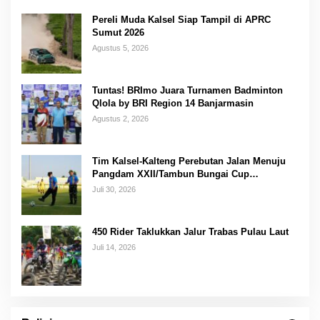
Pereli Muda Kalsel Siap Tampil di APRC
Sumut 2026
Agustus 5, 2026
Tuntas! BRImo Juara Turnamen Badminton
Qlola by BRI Region 14 Banjarmasin
Agustus 2, 2026
Tim Kalsel-Kalteng Perebutan Jalan Menuju
Pangdam XXII/Tambun Bungai Cup
Banjarmasin
Juli 30, 2026
450 Rider Taklukkan Jalur Trabas Pulau Laut
Juli 14, 2026