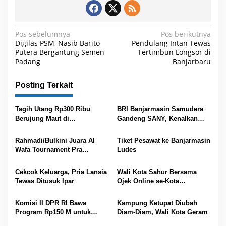
N
Pos sebelumnya
Pos berikutnya
Digilas PSM, Nasib Barito
Pendulang Intan Tewas
a
Putera Bergantung Semen
Tertimbun Longsor di
Padang
Banjarbaru
v
i
Posting Terkait
g
a
Tagih Utang Rp300 Ribu
BRI Banjarmasin Samudera
s
Berujung Maut di
Gandeng SANY, Kenalkan
Banjarmasin
Layanan Perbankan
i
Rahmadi/Bulkini Juara Al
Tiket Pesawat ke Banjarmasin
p
Wafa Tournament Pra
Ludes
Agustus 2026
o
Cekcok Keluarga, Pria Lansia
Wali Kota Sahur Bersama
s
Tewas Ditusuk Ipar
Ojek Online se-Kota
Banjarmasin
Komisi II DPR RI Bawa
Kampung Ketupat Diubah
Program Rp150 M untuk
Diam-Diam, Wali Kota Geram
Sampah Banjarmasin