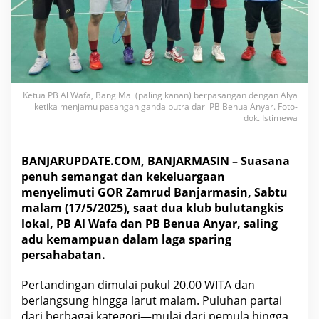
y
a
r
A
d
u
T
Ketua PB Al Wafa, Bang Mai (paling kanan) berpasangan dengan Alya
a
ketika menjamu pasangan ganda putra dari PB Benua Anyar. Foto-
n
dok. Istimewa
g
g
u
BANJARUPDATE.COM
, BANJARMASIN – Suasana
h
d
penuh semangat dan kekeluargaan
i
menyelimuti GOR Zamrud Banjarmasin, Sabtu
G
malam (17/5/2025), saat dua klub bulutangkis
O
lokal, PB Al Wafa dan PB Benua Anyar, saling
R
adu kemampuan dalam laga sparing
Z
a
persahabatan.
m
r
Pertandingan dimulai pukul 20.00 WITA dan
u
berlangsung hingga larut malam. Puluhan partai
d
dari berbagai kategori—mulai dari pemula hingga
B