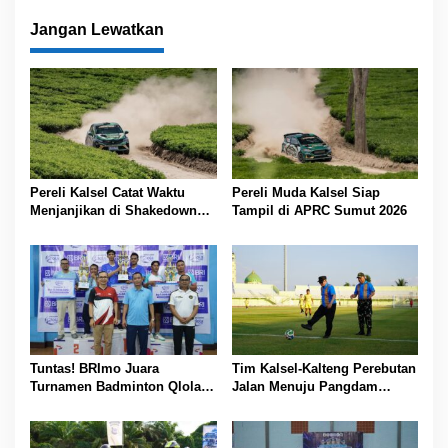
Jangan Lewatkan
Pereli Kalsel Catat Waktu
Pereli Muda Kalsel Siap
Menjanjikan di Shakedown
Tampil di APRC Sumut 2026
APRC Sumut
Tuntas! BRImo Juara
Tim Kalsel-Kalteng Perebutan
Turnamen Badminton Qlola
Jalan Menuju Pangdam
by BRI Region 14
XXII/Tambun Bungai Cup
Banjarmasin
Banjarmasin