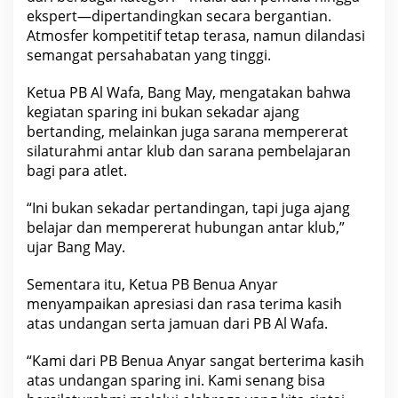
a
ekspert—dipertandingkan secara bergantian.
n
Atmosfer kompetitif tetap terasa, namun dilandasi
j
semangat persahabatan yang tinggi.
a
r
Ketua PB Al Wafa, Bang May, mengatakan bahwa
m
a
kegiatan sparing ini bukan sekadar ajang
s
bertanding, melainkan juga sarana mempererat
i
silaturahmi antar klub dan sarana pembelajaran
n
bagi para atlet.
,
S
p
“Ini bukan sekadar pertandingan, tapi juga ajang
a
belajar dan mempererat hubungan antar klub,”
r
ujar Bang May.
i
n
Sementara itu, Ketua PB Benua Anyar
g
B
menyampaikan apresiasi dan rasa terima kasih
e
atas undangan serta jamuan dari PB Al Wafa.
r
l
“Kami dari PB Benua Anyar sangat berterima kasih
a
atas undangan sparing ini. Kami senang bisa
n
g