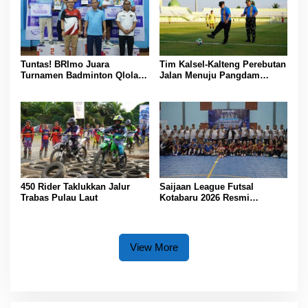
Tuntas! BRImo Juara
Tim Kalsel-Kalteng Perebutan
Turnamen Badminton Qlola
Jalan Menuju Pangdam
by BRI Region 14
XXII/Tambun Bungai Cup
Banjarmasin
Banjarmasin
450 Rider Taklukkan Jalur
Saijaan League Futsal
Trabas Pulau Laut
Kotabaru 2026 Resmi
Bergulir, Diikuti 67 Tim
View More