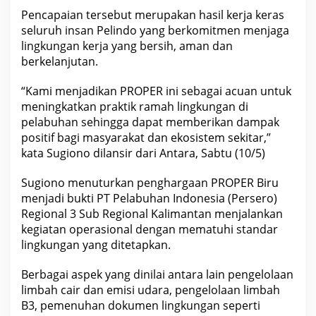
H
Pencapaian tersebut merupakan hasil kerja keras
,
seluruh insan Pelindo yang berkomitmen menjaga
A
lingkungan kerja yang bersih, aman dan
p
berkelanjutan.
a
i
t
“Kami menjadikan PROPER ini sebagai acuan untuk
u
meningkatkan praktik ramah lingkungan di
?
pelabuhan sehingga dapat memberikan dampak
positif bagi masyarakat dan ekosistem sekitar,”
kata Sugiono dilansir dari Antara, Sabtu (10/5)
Sugiono menuturkan penghargaan PROPER Biru
menjadi bukti PT Pelabuhan Indonesia (Persero)
Regional 3 Sub Regional Kalimantan menjalankan
kegiatan operasional dengan mematuhi standar
lingkungan yang ditetapkan.
Berbagai aspek yang dinilai antara lain pengelolaan
limbah cair dan emisi udara, pengelolaan limbah
B3, pemenuhan dokumen lingkungan seperti