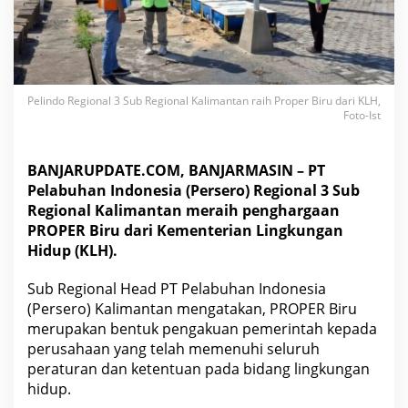
a
n
t
a
n
R
Pelindo Regional 3 Sub Regional Kalimantan raih Proper Biru dari KLH,
a
Foto-Ist
i
h
P
BANJARUPDATE.COM, BANJARMASIN – PT
r
Pelabuhan Indonesia (Persero) Regional 3 Sub
o
p
Regional Kalimantan meraih penghargaan
e
PROPER Biru dari Kementerian Lingkungan
r
Hidup (KLH).
B
i
Sub Regional Head PT Pelabuhan Indonesia
r
u
(Persero) Kalimantan mengatakan, PROPER Biru
d
merupakan bentuk pengakuan pemerintah kepada
a
perusahaan yang telah memenuhi seluruh
r
peraturan dan ketentuan pada bidang lingkungan
i
hidup.
K
L