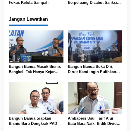
s
Fokus Kelola Sampah
Berpeluang Dicabut Sanksi
KLH
i
p
Jangan Lewatkan
o
s
Bangun Banua Masuk Bisnis
Bangun Banua Buka Diri,
Bengkel, Tak Hanya Kejar
Dirut: Kami Ingin Pulihkan
Dividen
Kepercayaan Publik
Bangun Banua Siapkan
Ambapers Usul Tarif Alur
Bisnis Baru Dongkrak PAD
Batu Bara Naik, Bidik Dividen
Rp 26 Miliar