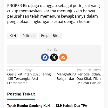
PROPER Biru juga dianggap sebagai peringkat yang
cukup memuaskan, karena menunjukkan bahwa
perusahaan telah memenuhi kewajibannya dalam
pengelolaan lingkungan sesuai dengan hukum.
KLH
Pelindo
Proper Biru
Ikuti Kami
N
Pos sebelumnya
Pos berikutnya
Ops Sikat Intan 2025 Jaring
Menghitung Periode Iddah,
a
135 Tersangka Aksi
Belajar dari Dua Kitab Fikih
Premanisme
Melayu Banjar
v
i
Posting Terkait
g
a
Tanah Bumbu Gandeng KLH,
DLH Kalsel: Dua TPA