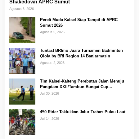
Shakedown APRC Sumut
Agustus 6, 2026
Pereli Muda Kalsel Siap Tampil di APRC
Sumut 2026
Agustus 5, 2026
Tuntas! BRImo Juara Turnamen Badminton
Qlola by BRI Region 14 Banjarmasin
Agustus 2, 2026
Tim Kalsel-Kalteng Perebutan Jalan Menuju
Pangdam XXII/Tambun Bungai Cup
Banjarmasin
Juli 30, 2026
450 Rider Taklukkan Jalur Trabas Pulau Laut
Juli 14, 2026