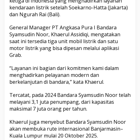
ketiga di Indonesia yang menghadirkan layanan
r
kendaraan listrik setelah Soekarno-Hatta (Jakarta)
t
dan Ngurah Rai (Bali).
a
&
General Manager PT Angkasa Pura I Bandara
B
a
Syamsudin Noor, Khaerul Assidiqi, mengatakan
l
saat ini tersedia tiga unit mobil listrik dan satu
i
motor listrik yang bisa dipesan melalui aplikasi
Grab.
“Layanan ini bagian dari komitmen kami dalam
menghadirkan pelayanan modern dan
berkelanjutan di bandara,” kata Khaerul.
Tercatat, pada 2024 Bandara Syamsudin Noor telah
melayani 3,1 juta penumpang, dari kapasitas
maksimal 7 juta orang per tahun.
Khaerul juga menyebut Bandara Syamsudin Noor
akan membuka rute internasional Banjarmasin–
Kuala Lumpur mulai 20 Oktober 2025.