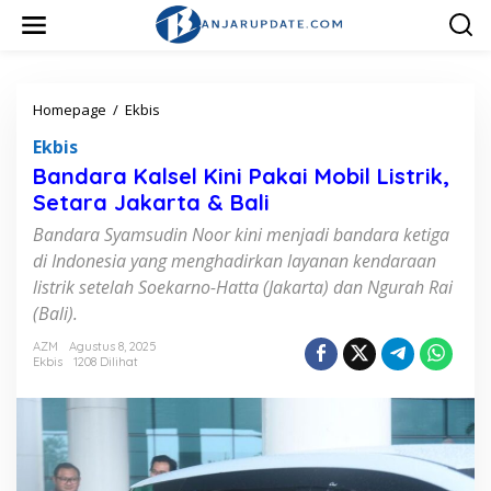
L
e
w
a
t
i
Homepage
/
Ekbis
B
k
a
Ekbis
e
n
k
d
Bandara Kalsel Kini Pakai Mobil Listrik,
o
a
Setara Jakarta & Bali
n
r
t
a
Bandara Syamsudin Noor kini menjadi bandara ketiga
e
K
di Indonesia yang menghadirkan layanan kendaraan
n
a
listrik setelah Soekarno-Hatta (Jakarta) dan Ngurah Rai
l
s
(Bali).
e
l
AZM
Agustus 8, 2025
Ekbis
1208 Dilihat
K
i
n
i
P
a
k