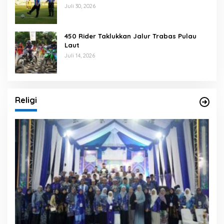
Banjarmasin
Juli 30, 2026
450 Rider Taklukkan Jalur Trabas Pulau
Laut
Juli 14, 2026
Religi