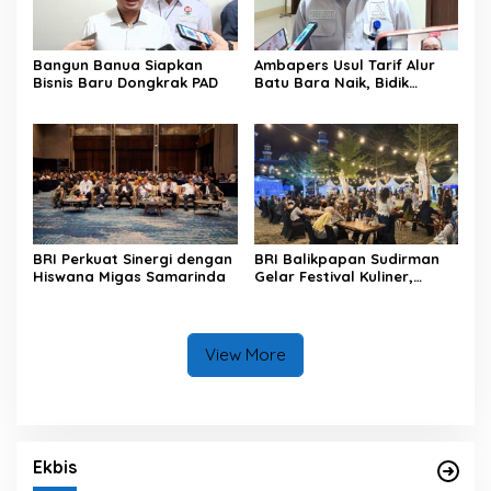
Bangun Banua Siapkan
Ambapers Usul Tarif Alur
Bisnis Baru Dongkrak PAD
Batu Bara Naik, Bidik
Dividen Rp 26 Miliar
BRI Perkuat Sinergi dengan
BRI Balikpapan Sudirman
Hiswana Migas Samarinda
Gelar Festival Kuliner,
UMKM Lokal Dapat
Panggung
View More
Ekbis