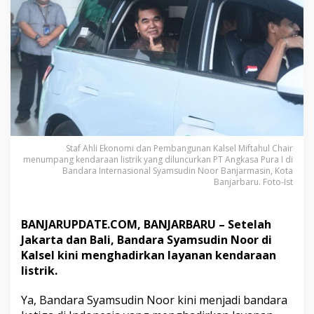
a
i
M
o
b
i
l
L
i
s
t
r
Staf Ahli Ekonomi dan Pembangunan Kalsel Miftahul Chair
menumpang kendaraan listrik yang diluncurkan PT Angkasa Pura I di
i
Bandara Internasional Syamsudin Noor Banjarmasin, Kota
k
Banjarbaru. Foto-Ist
,
S
e
BANJARUPDATE.COM, BANJARBARU – Setelah
t
a
Jakarta dan Bali, Bandara Syamsudin Noor di
r
Kalsel kini menghadirkan layanan kendaraan
a
listrik.
J
a
Ya, Bandara Syamsudin Noor kini menjadi bandara
k
a