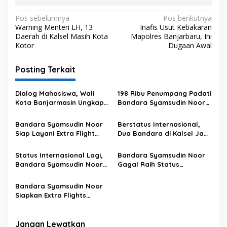
N
Pos sebelumnya
Pos berikutnya
Warning Menteri LH, 13
Inafis Usut Kebakaran
a
Daerah di Kalsel Masih Kota
Mapolres Banjarbaru, Ini
v
Kotor
Dugaan Awal
i
Posting Terkait
g
a
Dialog Mahasiswa, Wali
198 Ribu Penumpang Padati
s
Kota Banjarmasin Ungkap
Bandara Syamsudin Noor
Alasan Beli Mobil Listrik
Saat Nataru
i
Bandara Syamsudin Noor
Berstatus Internasional,
p
Siap Layani Extra Flight
Dua Bandara di Kalsel Jadi
Jelang Libur Akhir Tahun
Pintu Gerbang Investasi
o
Status Internasional Lagi,
Bandara Syamsudin Noor
s
Bandara Syamsudin Noor
Gagal Raih Status
Bidik Rute Malaysia-
Internasional
Singapura
Bandara Syamsudin Noor
Siapkan Extra Flights
Jelang Idulfitri 1446 H
Jangan Lewatkan