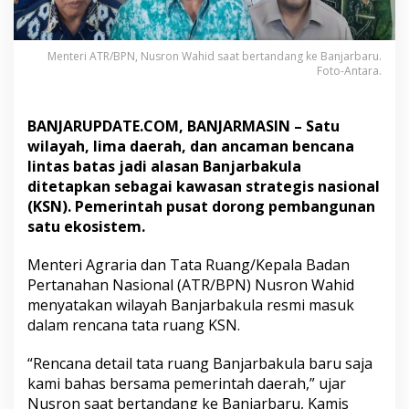
a
s
a
Menteri ATR/BPN, Nusron Wahid saat bertandang ke Banjarbaru.
n
Foto-Antara.
S
t
r
BANJARUPDATE.COM, BANJARMASIN – Satu
a
t
wilayah, lima daerah, dan ancaman bencana
e
lintas batas jadi alasan Banjarbakula
g
ditetapkan sebagai kawasan strategis nasional
i
(KSN). Pemerintah pusat dorong pembangunan
s
satu ekosistem.
N
a
s
Menteri Agraria dan Tata Ruang/Kepala Badan
i
Pertanahan Nasional (ATR/BPN) Nusron Wahid
o
menyatakan wilayah Banjarbakula resmi masuk
n
dalam rencana tata ruang KSN.
a
l
“Rencana detail tata ruang Banjarbakula baru saja
kami bahas bersama pemerintah daerah,” ujar
Nusron saat bertandang ke Banjarbaru, Kamis