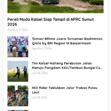
Pereli Muda Kalsel Siap Tampil di APRC Sumut
2026
Agustus 5, 2026
Tuntas! BRImo Juara Turnamen Badminton
Qlola by BRI Region 14 Banjarmasin
Agustus 2, 2026
Tim Kalsel-Kalteng Perebutan Jalan
Menuju Pangdam XXII/Tambun Bungai Cup
Banjarmasin
Juli 30, 2026
450 Rider Taklukkan Jalur Trabas Pulau
Laut
Juli 14, 2026