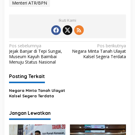
Menteri ATR/BPN
Ikuti Kami
N
Pos sebelumnya
Pos berikutnya
Jejak Banjar di Tepi Sungai,
Negara Minta Tanah Ulayat
a
Museum Kayuh Baimbai
Kalsel Segera Terdata
v
Menuju Status Nasional
i
Posting Terkait
g
a
Negara Minta Tanah Ulayat
s
Kalsel Segera Terdata
i
p
Jangan Lewatkan
o
s