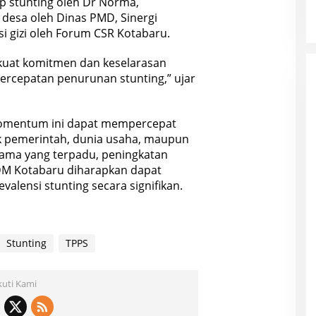
p stunting oleh Dr Norma,
 desa oleh Dinas PMD, Sinergi
i gizi oleh Forum CSR Kotabaru.
kuat komitmen dan keselarasan
ercepatan penurunan stunting,” ujar
omentum ini dapat mempercepat
ik pemerintah, dunia usaha, maupun
sama yang terpadu, peningkatan
SDM Kotabaru diharapkan dapat
valensi stunting secara signifikan.
Stunting
TPPS
kuti Kami