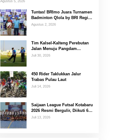
Agustus 5, 2026
Tuntas! BRImo Juara Turnamen
Badminton Qlola by BRI Region
14 Banjarmasin
Agustus 2, 2026
Tim Kalsel-Kalteng Perebutan
Jalan Menuju Pangdam
XXII/Tambun Bungai Cup
Juli 30, 2026
Banjarmasin
450 Rider Taklukkan Jalur
Trabas Pulau Laut
Juli 14, 2026
Saijaan League Futsal Kotabaru
2026 Resmi Bergulir, Diikuti 67
Tim
Juli 13, 2026