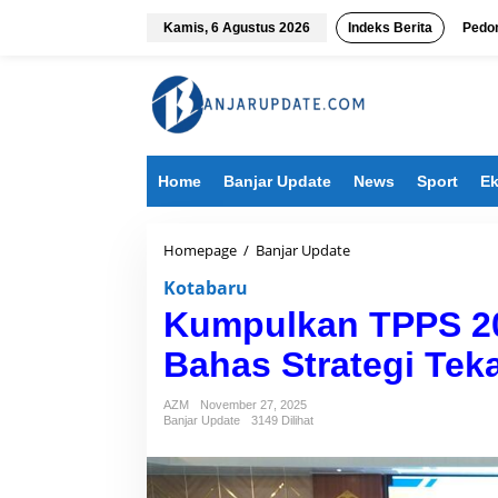
L
e
Kamis, 6 Agustus 2026
Indeks Berita
Pedo
w
a
t
i
k
e
k
Home
Banjar Update
News
Sport
Ek
o
n
t
e
Homepage
/
Banjar Update
K
n
u
Kotabaru
m
p
Kumpulkan TPPS 2
u
l
Bahas Strategi Tek
k
a
AZM
November 27, 2025
n
Banjar Update
3149 Dilihat
T
P
P
S