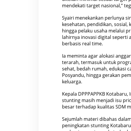
i
mendekati target nasional,” te
n
g
Syairi menekankan perlunya sine
kesehatan, pendidikan, sosial,
hingga pelaku usaha melalui p
lahirnya inovasi digital seperti
berbasis real time.
Ia meminta agar alokasi anggar
terarah, termasuk untuk prog
sehat, bedah rumah, edukasi c
Posyandu, hingga gerakan pe
keluarga.
Kepala DPPPAPPKB Kotabaru, Ir
stunting masih menjadi isu pri
besar terhadap kualitas SDM m
Sejumlah materi dibahas dalam r
peningkatan stunting Kotabaru