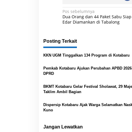
N
Pos sebelumnya
Dua Orang dan 44 Paket Sabu Siap
a
Edar Diamankan di Tabalong
v
i
Posting Terkait
g
a
KKN UGM Tinggalkan 134 Program di Kotabaru
s
Pemkab Kotabaru Ajukan Perubahan APBD 2026
i
DPRD
p
o
BKMT Kotabaru Gelar Festival Sholawat, 29 Maje
Taklim Ambil Bagian
s
Dispersip Kotabaru Ajak Warga Selamatkan Nas
Kuno
Jangan Lewatkan