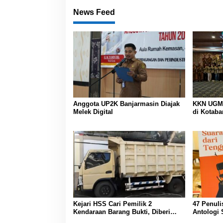
News Feed
Anggota UP2K Banjarmasin Diajak
KKN UGM 
Melek Digital
di Kotaba
Kejari HSS Cari Pemilik 2
47 Penuli
Kendaraan Barang Bukti, Diberi
Antologi 
Waktu 30 Hari