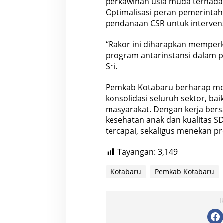
perkawinan usia muda terhada
Optimalisasi peran pemerintah
pendanaan CSR untuk intervens
“Rakor ini diharapkan memper
program antarinstansi dalam p
Sri.
Pemkab Kotabaru berharap m
konsolidasi seluruh sektor, ba
masyarakat. Dengan kerja ber
kesehatan anak dan kualitas 
tercapai, sekaligus menekan pre
Tayangan:
3,149
Kotabaru
Pemkab Kotabaru
I