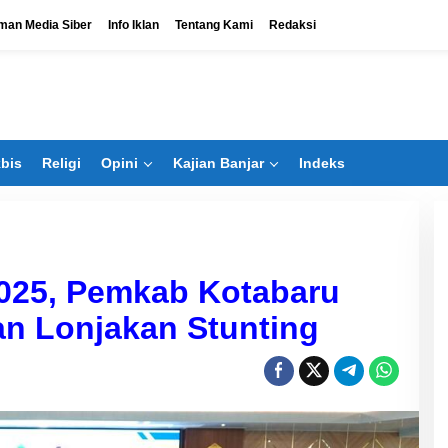
man Media Siber
Info Iklan
Tentang Kami
Redaksi
bis
Religi
Opini
Kajian Banjar
Indeks
025, Pemkab Kotabaru
an Lonjakan Stunting
Bangun Banua Siapkan Bisnis
Baru Dongkrak PAD
Di Ekbis
|
Juli 29, 2026