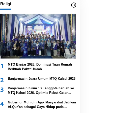
Religi
1
MTQ Banjar 2026: Dominasi Tuan Rumah
Berbuah Paket Umrah
2
Banjarmasin Juara Umum MTQ Kalsel 2026
3
Banjarmasin Kirim 130 Anggota Kafilah ke
MTQ Kalsel 2026, Optimis Rebut Gelar
Juara Umum
4
Gubernur Muhidin Ajak Masyarakat Jadikan
Al-Qur’an sebagai Gaya Hidup pada
Pembukaan MTQ Nasional XXXVII Tingkat