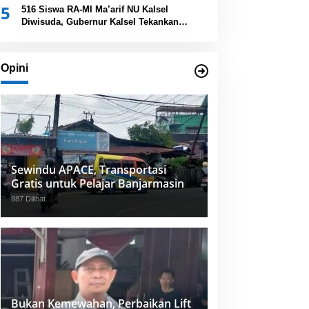
5
Provinsi Kalsel
516 Siswa RA-MI Ma’arif NU Kalsel
Diwisuda, Gubernur Kalsel Tekankan
Pentingnya Pendidikan Karakter
Opini
Sewindu APACE, Transportasi
Gratis untuk Pelajar Banjarmasin
887 Dilihat
Bukan Kemewahan, Perbaikan Lift