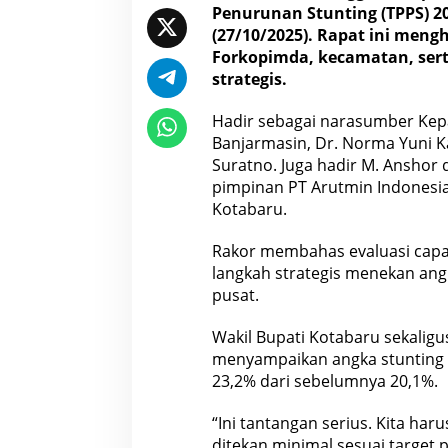
Penurunan Stunting (TPPS) 2
t
r
(27/10/2025). Rapat ini meng
a
Forkopimda, kecamatan, sert
t
strategis.
e
g
Hadir sebagai narasumber Kep
i
T
Banjarmasin, Dr. Norma Yuni Ka
e
Suratno. Juga hadir M. Anshor 
k
pimpinan PT Arutmin Indonesi
a
Kotabaru.
n
L
o
Rakor membahas evaluasi capa
n
langkah strategis menekan ang
j
pusat.
a
k
Wakil Bupati Kotabaru sekaligus
a
n
menyampaikan angka stunting 
S
23,2% dari sebelumnya 20,1%.
t
u
“Ini tantangan serius. Kita har
n
ditekan minimal sesuai target 
t