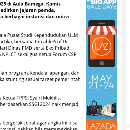
025 di Aula Bamega, Kamis
hadirkan jajaran pemda,
a berbagai instansi dan mitra
ala Pusat Studi Kependudukan ULM
rtika, bersama tim ahli Prof Dr
dari Dinas PMD serta Eko Pribadi,
a NPLCT sekaligus Ketua Forum CSR
ian program, kendala lapangan, dan
ka stunting sesuai target pemerintah
 Ketua TPPS, Syairi Mukhlis,
berdasarkan SSGI 2024 naik menjadi
us bergerak cepat agar angka ini bisa
provinsi, bahkan bila memungkinkan