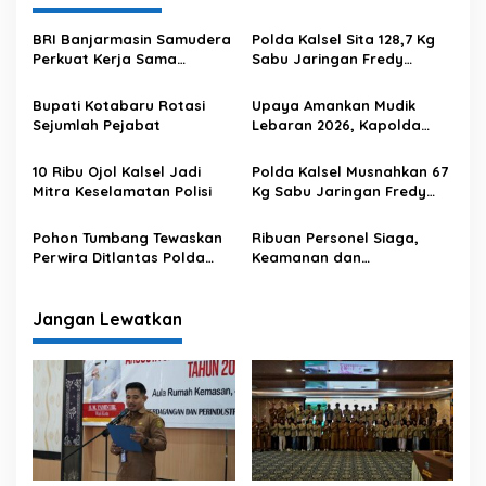
g
a
BRI Banjarmasin Samudera
Polda Kalsel Sita 128,7 Kg
s
Perkuat Kerja Sama
Sabu Jaringan Fredy
dengan Polda Kalsel
Pratama
i
Bupati Kotabaru Rotasi
Upaya Amankan Mudik
p
Sejumlah Pejabat
Lebaran 2026, Kapolda
Kalsel Kerahkan 2.189
o
Personel
10 Ribu Ojol Kalsel Jadi
Polda Kalsel Musnahkan 67
s
Mitra Keselamatan Polisi
Kg Sabu Jaringan Fredy
Pratama
Pohon Tumbang Tewaskan
Ribuan Personel Siaga,
Perwira Ditlantas Polda
Keamanan dan
Kalsel
Keselamatan Jemaah 5
Rajab Sekumpul Jadi
Prioritas
Jangan Lewatkan