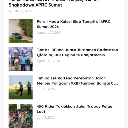
Shakedown APRC Sumut
Agustus 6, 2026
Pereli Muda Kalsel Siap Tampil di APRC
Sumut 2026
Agustus 5, 2026
Tuntas! BRImo Juara Turnamen Badminton
Qlola by BRI Region 14 Banjarmasin
Agustus 2, 2026
Tim Kalsel-Kalteng Perebutan Jalan
Menuju Pangdam XXII/Tambun Bungai Cup
Banjarmasin
Juli 30, 2026
450 Rider Taklukkan Jalur Trabas Pulau
Laut
Juli 14, 2026