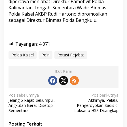
dipercaya menjabat Direktur Pamobvit Polda
Kalimantan Tengah. Sementara Wadir Binmas
Polda Kalsel AKBP Rudi Hartono dipromosikan
sebagai Direktur Binmas Polda Bengkulu.
Tayangan:
4,071
Polda Kalsel
Polri
Rotasi Pejabat
Ikuti Kami
N
Pos sebelumnya
Pos berikutnya
Jelang 5 Rajab Sekumpul,
Akhirnya, Pelaku
a
Angkutan Berat Disetop
Pengeroyokan Sadis di
v
Sementara
Loksado HSS Ditangkap
i
Posting Terkait