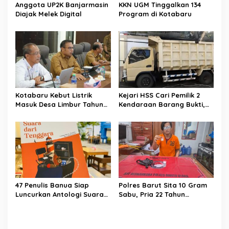
Anggota UP2K Banjarmasin
KKN UGM Tinggalkan 134
Diajak Melek Digital
Program di Kotabaru
Kotabaru Kebut Listrik
Kejari HSS Cari Pemilik 2
Masuk Desa Limbur Tahun
Kendaraan Barang Bukti,
Ini
Diberi Waktu 30 Hari
47 Penulis Banua Siap
Polres Barut Sita 10 Gram
Luncurkan Antologi Suara
Sabu, Pria 22 Tahun
dari Tenggara
Ditangkap