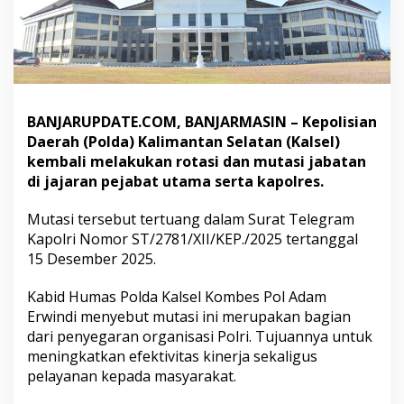
e
j
a
b
a
t
P
BANJARUPDATE.COM, BANJARMASIN – Kepolisian
o
Daerah (Polda) Kalimantan Selatan (Kalsel)
l
d
kembali melakukan rotasi dan mutasi jabatan
a
di jajaran pejabat utama serta kapolres.
K
a
Mutasi tersebut tertuang dalam Surat Telegram
l
Kapolri Nomor ST/2781/XII/KEP./2025 tertanggal
s
e
15 Desember 2025.
l
Kabid Humas Polda Kalsel Kombes Pol Adam
Erwindi menyebut mutasi ini merupakan bagian
dari penyegaran organisasi Polri. Tujuannya untuk
meningkatkan efektivitas kinerja sekaligus
pelayanan kepada masyarakat.