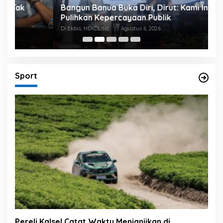
Bangun Banua Buka Diri, Dirut: Kami Ingin
B
Pulihkan Kepercayaan Publik
P
Di Ekbis, HEADLINE
|
Agustus 6, 2026
Di
Sport
Pereli Kalsel Catat Waktu Menjanjikan di