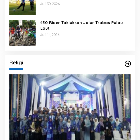
Banjarmasin
Juli 30, 2026
450 Rider Taklukkan Jalur Trabas Pulau
Laut
Juli 14, 2026
Religi