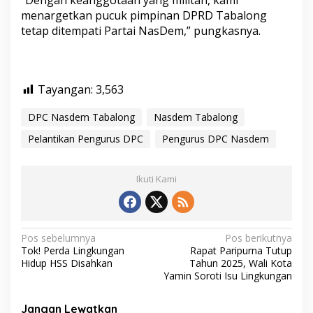
“Dengan keanggotaan yang militan, kami
menargetkan pucuk pimpinan DPRD Tabalong
tetap ditempati Partai NasDem,” pungkasnya.
Tayangan:
3,563
DPC Nasdem Tabalong
Nasdem Tabalong
Pelantikan Pengurus DPC
Pengurus DPC Nasdem
Ikuti Kami
N
Pos sebelumnya
Pos berikutnya
Tok! Perda Lingkungan
Rapat Paripurna Tutup
a
Hidup HSS Disahkan
Tahun 2025, Wali Kota
v
Yamin Soroti Isu Lingkungan
i
Jangan Lewatkan