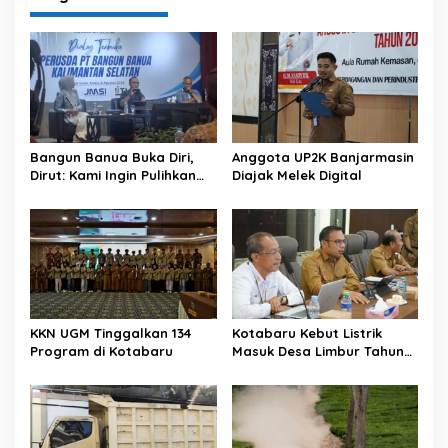
g
a
s
i
p
o
Bangun Banua Buka Diri,
Anggota UP2K Banjarmasin
s
Dirut: Kami Ingin Pulihkan
Diajak Melek Digital
Kepercayaan Publik
KKN UGM Tinggalkan 134
Kotabaru Kebut Listrik
Program di Kotabaru
Masuk Desa Limbur Tahun
Ini