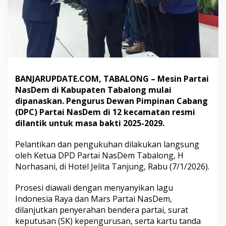
a
n
D
P
C
,
1
2
BANJARUPDATE.COM, TABALONG – Mesin Partai
K
e
NasDem di Kabupaten Tabalong mulai
c
dipanaskan. Pengurus Dewan Pimpinan Cabang
a
(DPC) Partai NasDem di 12 kecamatan resmi
m
dilantik untuk masa bakti 2025-2029.
a
t
a
Pelantikan dan pengukuhan dilakukan langsung
n
oleh Ketua DPD Partai NasDem Tabalong, H
D
Norhasani, di Hotel Jelita Tanjung, Rabu (7/1/2026).
i
l
Prosesi diawali dengan menyanyikan lagu
a
n
Indonesia Raya dan Mars Partai NasDem,
t
dilanjutkan penyerahan bendera partai, surat
i
keputusan (SK) kepengurusan, serta kartu tanda
k