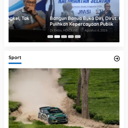
Bangun Banua Buka Diri, Dirut: Kami Ingin
B
Pulihkan Kepercayaan Publik
P
Di Ekbis, HEADLINE
|
Agustus 6, 2026
Di
Sport