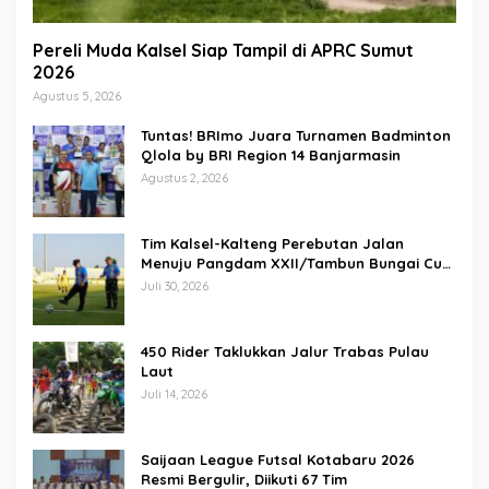
Pereli Muda Kalsel Siap Tampil di APRC Sumut
2026
Agustus 5, 2026
Tuntas! BRImo Juara Turnamen Badminton
Qlola by BRI Region 14 Banjarmasin
Agustus 2, 2026
Tim Kalsel-Kalteng Perebutan Jalan
Menuju Pangdam XXII/Tambun Bungai Cup
Banjarmasin
Juli 30, 2026
450 Rider Taklukkan Jalur Trabas Pulau
Laut
Juli 14, 2026
Saijaan League Futsal Kotabaru 2026
Resmi Bergulir, Diikuti 67 Tim