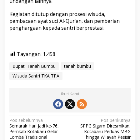
undangan lainnya.
Kegiatan ditutup dengan prosesi wisuda,
pembacaan ayat suci Al-Qur’an, dan pemberian
penghargaan kepada santri berprestasi.
Tayangan:
1,458
Bupati Tanah Bumbu
tanah bumbu
Wisuda Santri TKA TPA
Ikuti Kami
N
Pos sebelumnya
Pos berikutnya
Semarak Hari Jadi ke-76,
SPPG Sigam Diresmikan,
a
Pemkab Kotabaru Gelar
Kotabaru Perluas MBG
v
Lomba Tradisional
hingga Wilayah Pesisir