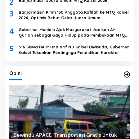
2
Banjarmasin Juara Umum MTQ Kalsel 2026
3
Banjarmasin Kirim 130 Anggota Kafilah ke MTQ Kalsel
2026, Optimis Rebut Gelar Juara Umum
4
Gubernur Muhidin Ajak Masyarakat Jadikan Al-
Qur’an sebagai Gaya Hidup pada Pembukaan MTQ
Nasional XXXVII Tingkat Provinsi Kalsel
5
516 Siswa RA-MI Ma’arif NU Kalsel Diwisuda, Gubernur
Kalsel Tekankan Pentingnya Pendidikan Karakter
Opini
Sewindu APACE, Transportasi Gratis untuk