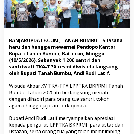
d
a
1
.
2
0
0
BANJARUPDATE.COM, TANAH BUMBU – Suasana
S
haru dan bangga mewarnai Pendopo Kantor
a
n
Bupati Tanah Bumbu, Batulicin, Minggu
t
(10/5/2026). Sebanyak 1.200 santri dan
r
santriwati TKA-TPA resmi diwisuda langsung
i
oleh Bupati Tanah Bumbu, Andi Rudi Latif.
T
K
A
Wisuda Akbar XV TKA-TPA LPPTKA BKPRMI Tanah
-
Bumbu Tahun 2026 itu berlangsung meriah
T
dengan dihadiri para orang tua santri, tokoh
P
agama hingga jajaran Forkopimda.
A
Bupati Andi Rudi Latif menyampaikan apresiasi
kepada pengurus LPPTKA BKPRMI, para ustaz dan
ustazah, serta orang tua yang telah membimbing