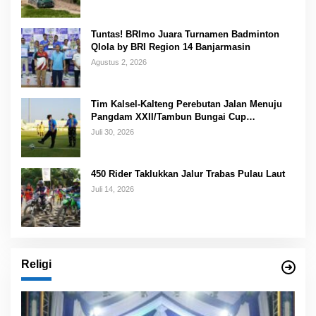
Tuntas! BRImo Juara Turnamen Badminton
Qlola by BRI Region 14 Banjarmasin
Agustus 2, 2026
Tim Kalsel-Kalteng Perebutan Jalan Menuju
Pangdam XXII/Tambun Bungai Cup
Banjarmasin
Juli 30, 2026
450 Rider Taklukkan Jalur Trabas Pulau Laut
Juli 14, 2026
Religi