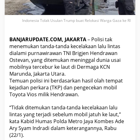
N
I
T
e
Indonesia Tolak Usulan Trump buat Relokasi Warga Gaza ke RI
w
a
s
BANJARUPDATE.COM, JAKARTA
– Polisi tak
d
menemukan tanda-tanda kecelakaan lalu lintas
i
dialami purnawirawan TNI Brigjen Hendrawan
M
Ostevan, yang ditemukan meninggal dunia usai
a
r
mobilnya tercebur ke laut di Dermaga KCN
u
Marunda, Jakarta Utara.
n
Temuan polisi ini berdasarkan hasil olah tempat
d
kejadian perkara (TKP) dan pengecekan mobil
a
,
Toyota Vios milik Hendrawan.
P
o
“Tidak ditemukan tanda-tanda kecelakaan lalu
l
lintas yang terjadi sebelum mobil jatuh ke laut,”
i
kata Kabid Humas Polda Metro Jaya Kombes Ade
s
i
Ary Syam Indradi dalam keterangannya, Rabu
:
(22/1).
T