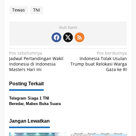
Tewas
TNI
Ikuti Kami
N
Pos sebelumnya
Pos berikutnya
Jadwal Pertandingan Wakil
Indonesia Tolak Usulan
a
Indonesia di Indonesia
Trump buat Relokasi Warga
Masters Hari Ini
Gaza ke RI
v
i
Posting Terkait
g
a
Telegram Siaga 1 TNI
s
Beredar, Mabes Buka Suara
i
p
Jangan Lewatkan
o