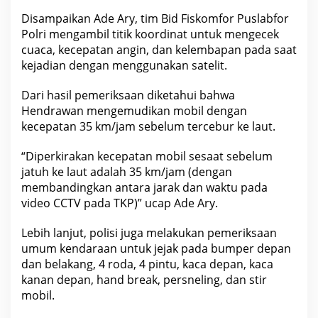
a
Disampaikan Ade Ary, tim Bid Fiskomfor Puslabfor
k
Polri mengambil titik koordinat untuk mengecek
A
d
cuaca, kecepatan angin, dan kelembapan pada saat
a
kejadian dengan menggunakan satelit.
T
a
Dari hasil pemeriksaan diketahui bahwa
n
Hendrawan mengemudikan mobil dengan
d
a
kecepatan 35 km/jam sebelum tercebur ke laut.
K
e
“Diperkirakan kecepatan mobil sesaat sebelum
c
jatuh ke laut adalah 35 km/jam (dengan
e
membandingkan antara jarak dan waktu pada
l
a
video CCTV pada TKP)” ucap Ade Ary.
k
a
Lebih lanjut, polisi juga melakukan pemeriksaan
a
umum kendaraan untuk jejak pada bumper depan
n
dan belakang, 4 roda, 4 pintu, kaca depan, kaca
kanan depan, hand break, persneling, dan stir
mobil.