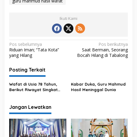
guru mahmud hasil wafat
Ikuti Kami
N
Pos sebelumnya
Pos berikutnya
Riduan Iman; “Tata Kota”
Saat Bermain, Seorang
a
yang Hilang
Bocah Hilang di Tabalong
v
i
Posting Terkait
g
Wafat di Usia 78 Tahun,
Kabar Duka, Guru Mahmud
a
Berikut Riwayat Singkat
Hasil Meninggal Dunia
s
Guru Mahmud Hasil
i
Jangan Lewatkan
p
o
s