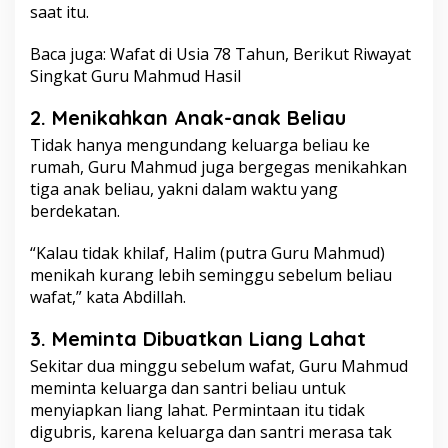
saat itu.
a
t
Baca juga:
Wafat di Usia 78 Tahun, Berikut Riwayat
k
a
Singkat Guru Mahmud Hasil
n
L
2. Menikahkan Anak-anak Beliau
i
a
Tidak hanya mengundang keluarga beliau ke
n
rumah, Guru Mahmud juga bergegas menikahkan
g
tiga anak beliau, yakni dalam waktu yang
L
berdekatan.
a
h
a
“Kalau tidak khilaf, Halim (putra Guru Mahmud)
t
menikah kurang lebih seminggu sebelum beliau
wafat,” kata Abdillah.
3. Meminta Dibuatkan Liang Lahat
Sekitar dua minggu sebelum wafat, Guru Mahmud
meminta keluarga dan santri beliau untuk
menyiapkan liang lahat. Permintaan itu tidak
digubris, karena keluarga dan santri merasa tak