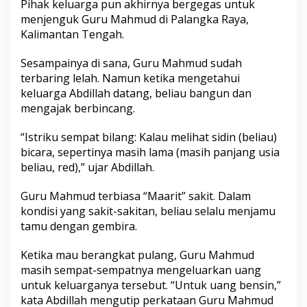
Pihak keluarga pun akhirnya bergegas untuk
g
menjenguk Guru Mahmud di Palangka Raya,
e
Kalimantan Tengah.
g
a
s
Sesampainya di sana, Guru Mahmud sudah
N
terbaring lelah. Namun ketika mengetahui
i
keluarga Abdillah datang, beliau bangun dan
k
mengajak berbincang.
a
h
k
“Istriku sempat bilang: Kalau melihat sidin (beliau)
a
bicara, sepertinya masih lama (masih panjang usia
n
beliau, red),” ujar Abdillah.
A
n
Guru Mahmud terbiasa “Maarit” sakit. Dalam
a
k
kondisi yang sakit-sakitan, beliau selalu menjamu
,
tamu dengan gembira.
d
a
Ketika mau berangkat pulang, Guru Mahmud
n
masih sempat-sempatnya mengeluarkan uang
D
i
untuk keluarganya tersebut. “Untuk uang bensin,”
b
kata Abdillah mengutip perkataan Guru Mahmud
u