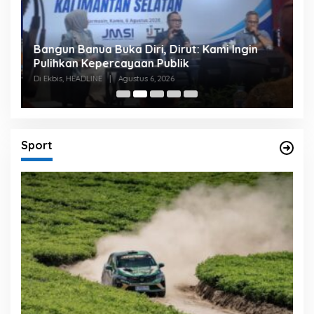
Bangun Banua Buka Diri, Dirut: Kami Ingin
B
Pulihkan Kepercayaan Publik
P
Di Ekbis, HEADLINE
|
Agustus 6, 2026
Di
Sport