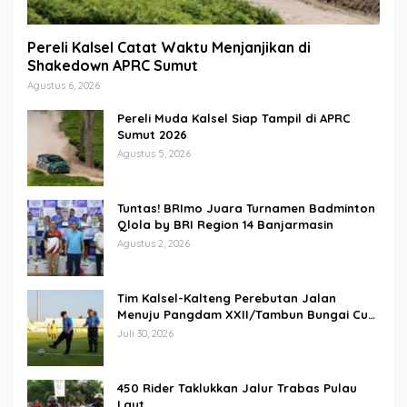
Pereli Kalsel Catat Waktu Menjanjikan di
Shakedown APRC Sumut
Agustus 6, 2026
Pereli Muda Kalsel Siap Tampil di APRC
Sumut 2026
Agustus 5, 2026
Tuntas! BRImo Juara Turnamen Badminton
Qlola by BRI Region 14 Banjarmasin
Agustus 2, 2026
Tim Kalsel-Kalteng Perebutan Jalan
Menuju Pangdam XXII/Tambun Bungai Cup
Banjarmasin
Juli 30, 2026
450 Rider Taklukkan Jalur Trabas Pulau
Laut