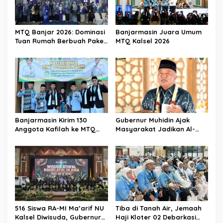
MTQ Banjar 2026: Dominasi
Banjarmasin Juara Umum
Tuan Rumah Berbuah Paket
MTQ Kalsel 2026
Umrah
Banjarmasin Kirim 130
Gubernur Muhidin Ajak
Anggota Kafilah ke MTQ
Masyarakat Jadikan Al-
Kalsel 2026, Optimis Rebut
Qur’an sebagai Gaya
Gelar Juara Umum
Hidup pada Pembukaan
MTQ Nasional XXXVII
Tingkat Provinsi Kalsel
516 Siswa RA-MI Ma’arif NU
Tiba di Tanah Air, Jemaah
Kalsel Diwisuda, Gubernur
Haji Kloter 02 Debarkasi