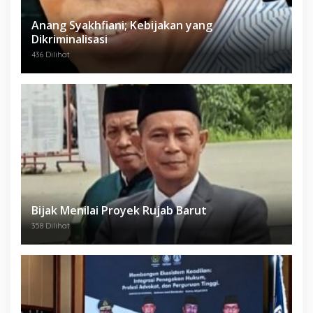
Anang Syakhfiani; Kebijakan yang
Dikriminalisasi
436 Dilihat
Bijak Menilai Proyek Rujab Barut
358 Dilihat