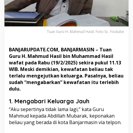
u
d
S
u
d
a
Tuan Guru H. Mahmud Hasil. Foto-Sc. Youtube
h
K
a
BANJARUPDATE.COM
, BANJARMASIN – Tuan
b
Guru H. Mahmud Hasil bin Muhammad Hasil
a
wafat pada Rabu (19/2/2025) sekira pukul 11.13
r
i
WIB. Meski demikian, kewafatan beliau tak
K
terlalu mengejutkan keluarga. Pasalnya, beliau
e
sudah “mengabarkan” kewafatan itu terlebih
l
dulu.
u
a
r
1. Mengabari Keluarga Jauh
g
“Aku sepertinya tidak lama lagi,” kata Guru
a
Mahmud kepada Abdillah Mubarak, keponakan
,
B
beliau yang berada di kota Banjarmasin via telpon.
e
r