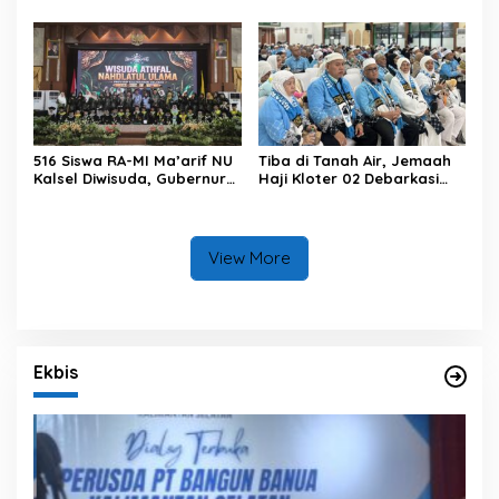
Gelar Juara Umum
Hidup pada Pembukaan
MTQ Nasional XXXVII
Tingkat Provinsi Kalsel
516 Siswa RA-MI Ma’arif NU
Tiba di Tanah Air, Jemaah
Kalsel Diwisuda, Gubernur
Haji Kloter 02 Debarkasi
Kalsel Tekankan Pentingnya
Banjarmasin Diingatkan
Pendidikan Karakter
Menjaga Kemabruran Haji
View More
Ekbis