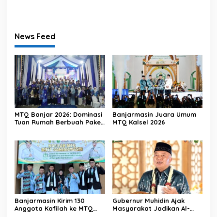
Kalsel Tekankan Pentingnya
Banjarmasin Diingatkan
Pendidikan Karakter
Menjaga Kemabruran Haji
News Feed
MTQ Banjar 2026: Dominasi
Banjarmasin Juara Umum
Tuan Rumah Berbuah Paket
MTQ Kalsel 2026
Umrah
Banjarmasin Kirim 130
Gubernur Muhidin Ajak
Anggota Kafilah ke MTQ
Masyarakat Jadikan Al-
Kalsel 2026, Optimis Rebut
Qur’an sebagai Gaya