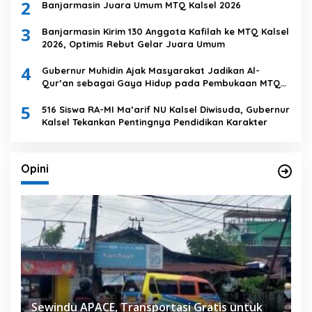
2
Banjarmasin Juara Umum MTQ Kalsel 2026
3
Banjarmasin Kirim 130 Anggota Kafilah ke MTQ Kalsel
2026, Optimis Rebut Gelar Juara Umum
4
Gubernur Muhidin Ajak Masyarakat Jadikan Al-
Qur’an sebagai Gaya Hidup pada Pembukaan MTQ
Nasional XXXVII Tingkat Provinsi Kalsel
5
516 Siswa RA-MI Ma’arif NU Kalsel Diwisuda, Gubernur
Kalsel Tekankan Pentingnya Pendidikan Karakter
Opini
Sewindu APACE, Transportasi Gratis untuk