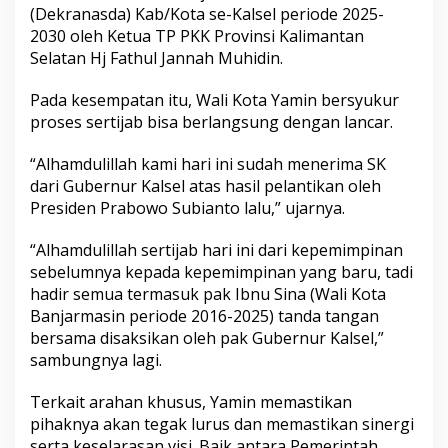
(Dekranasda) Kab/Kota se-Kalsel periode 2025-
g
A
2030 oleh Ketua TP PKK Provinsi Kalimantan
s
Selatan Hj Fathul Jannah Muhidin.
t
a
Pada kesempatan itu, Wali Kota Yamin bersyukur
c
proses sertijab bisa berlangsung dengan lancar.
i
t
a
“Alhamdulillah kami hari ini sudah menerima SK
P
dari Gubernur Kalsel atas hasil pelantikan oleh
r
Presiden Prabowo Subianto lalu,” ujarnya.
e
s
i
“Alhamdulillah sertijab hari ini dari kepemimpinan
d
sebelumnya kepada kepemimpinan yang baru, tadi
e
hadir semua termasuk pak Ibnu Sina (Wali Kota
n
Banjarmasin periode 2016-2025) tanda tangan
P
bersama disaksikan oleh pak Gubernur Kalsel,”
r
a
sambungnya lagi.
b
o
Terkait arahan khusus, Yamin memastikan
w
pihaknya akan tegak lurus dan memastikan sinergi
o
serta keselarasan visi. Baik antara Pemerintah