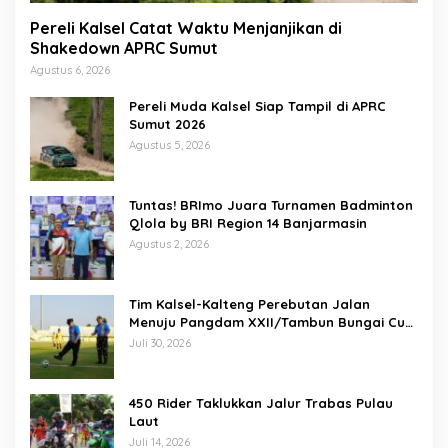
Pereli Kalsel Catat Waktu Menjanjikan di
Shakedown APRC Sumut
Agustus 6, 2026
Pereli Muda Kalsel Siap Tampil di APRC
Sumut 2026
Agustus 5, 2026
Tuntas! BRImo Juara Turnamen Badminton
Qlola by BRI Region 14 Banjarmasin
Agustus 2, 2026
Tim Kalsel-Kalteng Perebutan Jalan
Menuju Pangdam XXII/Tambun Bungai Cup
Banjarmasin
Juli 30, 2026
450 Rider Taklukkan Jalur Trabas Pulau
Laut
Juli 14, 2026