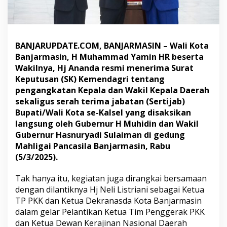
,
W
a
l
i
BANJARUPDATE.COM, BANJARMASIN – Wali Kota
K
Banjarmasin, H Muhammad Yamin HR beserta
o
Wakilnya, Hj Ananda resmi menerima Surat
t
Keputusan (SK) Kemendagri tentang
a
B
pengangkatan Kepala dan Wakil Kepala Daerah
a
sekaligus serah terima jabatan (Sertijab)
n
Bupati/Wali Kota se-Kalsel yang disaksikan
j
langsung oleh Gubernur H Muhidin dan Wakil
a
r
Gubernur Hasnuryadi Sulaiman di gedung
m
Mahligai Pancasila Banjarmasin, Rabu
a
(5/3/2025).
s
i
Tak hanya itu, kegiatan juga dirangkai bersamaan
n
D
dengan dilantiknya Hj Neli Listriani sebagai Ketua
u
TP PKK dan Ketua Dekranasda Kota Banjarmasin
k
dalam gelar Pelantikan Ketua Tim Penggerak PKK
u
dan Ketua Dewan Kerajinan Nasional Daerah
n