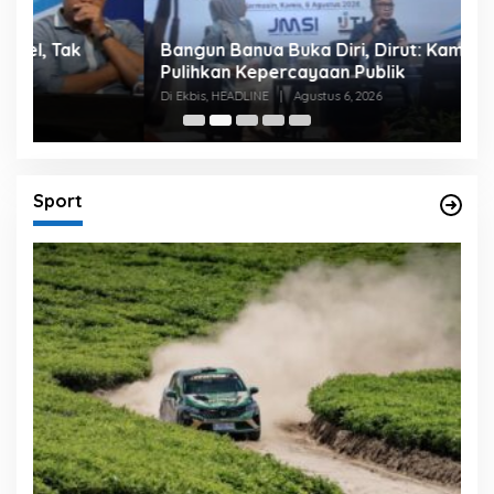
Bangun Banua Buka Diri, Dirut: Kami Ingin
B
Pulihkan Kepercayaan Publik
P
Di Ekbis, HEADLINE
|
Agustus 6, 2026
Di
Sport