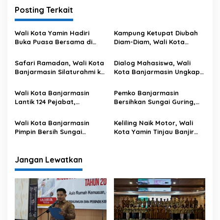
g
Posting Terkait
a
s
Wali Kota Yamin Hadiri
Kampung Ketupat Diubah
Buka Puasa Bersama di
Diam-Diam, Wali Kota
i
DPRD Kota Banjarmasin
Geram
p
Safari Ramadan, Wali Kota
Dialog Mahasiswa, Wali
Banjarmasin Silaturahmi ke
Kota Banjarmasin Ungkap
o
Masjid Al Ikhlas Sungai
Alasan Beli Mobil Listrik
s
Andai
Wali Kota Banjarmasin
Pemko Banjarmasin
Lantik 124 Pejabat,
Bersihkan Sungai Guring,
Tekankan Peningkatan
Dua Bangunan Dibongkar
Pelayanan Publik
Wali Kota Banjarmasin
Keliling Naik Motor, Wali
Pimpin Bersih Sungai
Kota Yamin Tinjau Banjir
Pangilun
Rob di Sejumalh Titik
Jangan Lewatkan