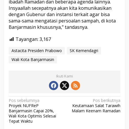
ibadah Ramadan dan beberapa agenda lainnya.
Insyaallah secepatnya akan kita komunikasikan
dengan Gubenur dan instansi terkait agar bisa
sama-sama mengatasi persoalan sampah, di kota
Banjarmasin khususnya,” tandasnya.
Tayangan:
3,167
Astacita Presiden Prabowo
SK Kemendagri
Wali Kota Banjarmasin
Ikuti Kami
N
Pos sebelumnya
Pos berikutnya
Proyek NUFReP
Keutamaan Salat Tarawih
a
Banjarmasin Capai 20%,
Malam Keenam Ramadan
v
Wali Kota Optimis Selesai
Tepat Waktu
i