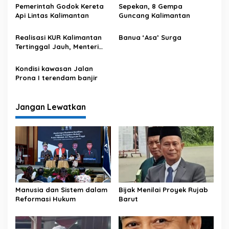
a
Pemerintah Godok Kereta
Sepekan, 8 Gempa
s
Api Lintas Kalimantan
Guncang Kalimantan
i
Realisasi KUR Kalimantan
Banua ‘Asa’ Surga
p
Tertinggal Jauh, Menteri
Maman Turun Tangan
o
Kondisi kawasan Jalan
s
Prona I terendam banjir
Jangan Lewatkan
Manusia dan Sistem dalam
Bijak Menilai Proyek Rujab
Reformasi Hukum
Barut