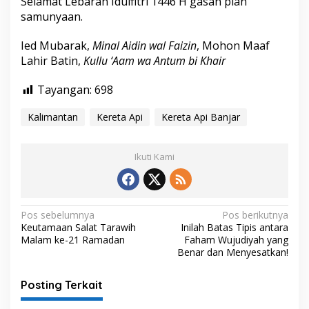
Selamat Lebaran Idulfitri 1446 H gasan pian
samunyaan.
Ied Mubarak,
Minal Aidin wal Faizin
, Mohon Maaf
Lahir Batin,
Kullu ‘Aam wa Antum bi Khair
Tayangan:
698
Kalimantan
Kereta Api
Kereta Api Banjar
Ikuti Kami
N
Pos sebelumnya
Pos berikutnya
Keutamaan Salat Tarawih
Inilah Batas Tipis antara
a
Malam ke-21 Ramadan
Faham Wujudiyah yang
v
Benar dan Menyesatkan!
i
Posting Terkait
g