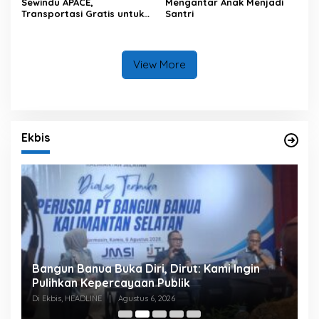
Sewindu APACE,
Mengantar Anak Menjadi
Transportasi Gratis untuk
Santri
Pelajar Banjarmasin
View More
Ekbis
Bangun Banua Buka Diri, Dirut: Kami Ingin
B
Pulihkan Kepercayaan Publik
P
Di Ekbis, HEADLINE
|
Agustus 6, 2026
Di