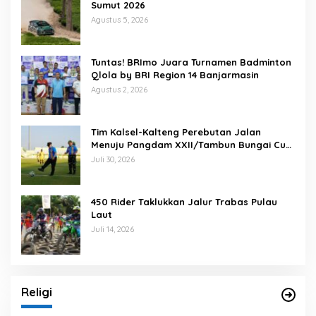
Sumut 2026
Agustus 5, 2026
Tuntas! BRImo Juara Turnamen Badminton
Qlola by BRI Region 14 Banjarmasin
Agustus 2, 2026
Tim Kalsel-Kalteng Perebutan Jalan
Menuju Pangdam XXII/Tambun Bungai Cup
Banjarmasin
Juli 30, 2026
450 Rider Taklukkan Jalur Trabas Pulau
Laut
Juli 14, 2026
Religi