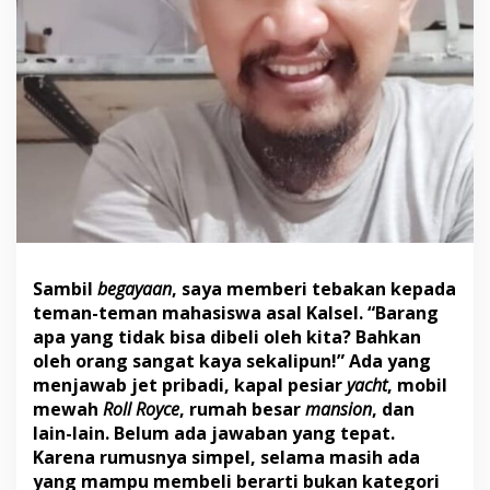
T
e
r
j
a
n
g
k
a
u
!
Sambil
begayaan
, saya memberi tebakan kepada
teman-teman mahasiswa asal Kalsel. “Barang
apa yang tidak bisa dibeli oleh kita? Bahkan
oleh orang sangat kaya sekalipun!” Ada yang
menjawab jet pribadi, kapal pesiar
yacht
, mobil
mewah
Roll Royce
, rumah besar
mansion
, dan
lain-lain. Belum ada jawaban yang tepat.
Karena rumusnya simpel, selama masih ada
yang mampu membeli berarti bukan kategori