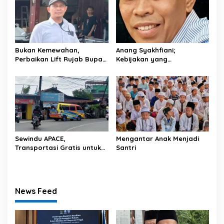
Bukan Kemewahan,
Anang Syakhfiani;
Perbaikan Lift Rujab Bupati
Kebijakan yang
Barito Utara: Kebutuhan
Dikriminalisasi
Sewindu APACE,
Mengantar Anak Menjadi
Transportasi Gratis untuk
Santri
Pelajar Banjarmasin
News Feed