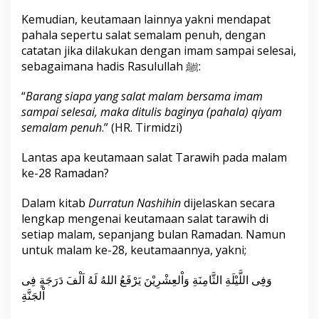
Kemudian, keutamaan lainnya yakni mendapat
pahala sepertu salat semalam penuh, dengan
catatan jika dilakukan dengan imam sampai selesai,
sebagaimana hadis Rasulullah ﷺ:
“
Barang siapa yang salat malam bersama imam
sampai selesai, maka ditulis baginya (pahala) qiyam
semalam penuh
.” (HR. Tirmidzi)
Lantas apa keutamaan salat Tarawih pada malam
ke-28 Ramadan?
Dalam kitab
Durratun Nashihin
dijelaskan secara
lengkap mengenai keutamaan salat tarawih di
setiap malam, sepanjang bulan Ramadan. Namun
untuk malam ke-28, keutamaannya, yakni;
وَفِى اللَّيْلَةِ الثَّامِنَةِ وَاْلعِشْرِيْنَ يَرْفَعُ اللهُ لَهُ اَلْفَ دَرَجَةٍ فِى
اْلجَنَّةِ