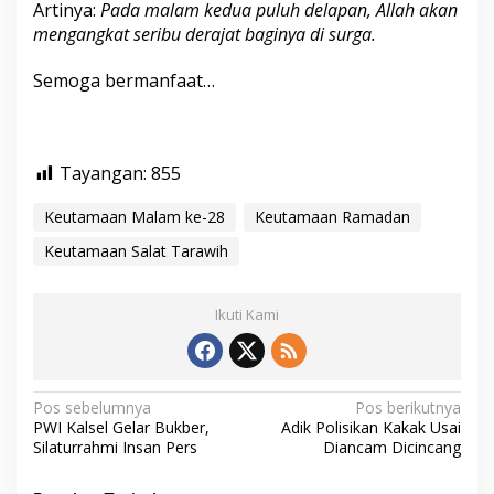
Artinya:
Pada malam kedua puluh delapan, Allah akan
mengangkat seribu derajat baginya di surga.
Semoga bermanfaat…
Tayangan:
855
Keutamaan Malam ke-28
Keutamaan Ramadan
Keutamaan Salat Tarawih
Ikuti Kami
N
Pos sebelumnya
Pos berikutnya
PWI Kalsel Gelar Bukber,
Adik Polisikan Kakak Usai
a
Silaturrahmi Insan Pers
Diancam Dicincang
v