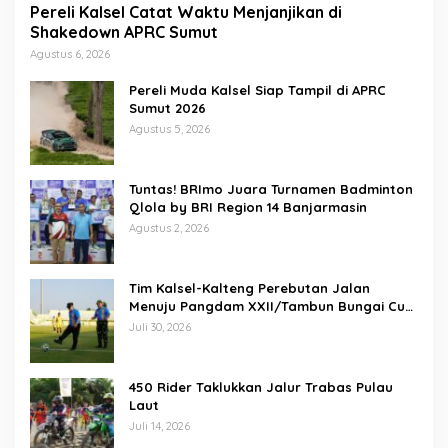
Pereli Kalsel Catat Waktu Menjanjikan di
Shakedown APRC Sumut
Agustus 6, 2026
Pereli Muda Kalsel Siap Tampil di APRC
Sumut 2026
Agustus 5, 2026
Tuntas! BRImo Juara Turnamen Badminton
Qlola by BRI Region 14 Banjarmasin
Agustus 2, 2026
Tim Kalsel-Kalteng Perebutan Jalan
Menuju Pangdam XXII/Tambun Bungai Cup
Banjarmasin
Juli 30, 2026
450 Rider Taklukkan Jalur Trabas Pulau
Laut
Juli 14, 2026