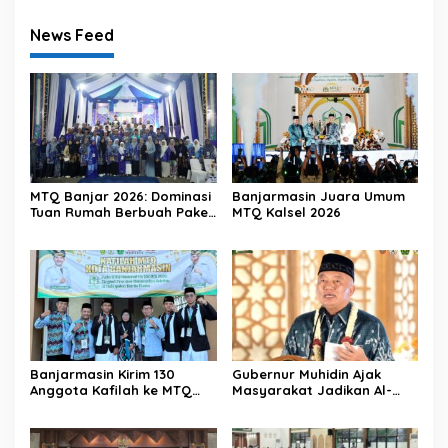
News Feed
MTQ Banjar 2026: Dominasi
Banjarmasin Juara Umum
Tuan Rumah Berbuah Paket
MTQ Kalsel 2026
Umrah
Banjarmasin Kirim 130
Gubernur Muhidin Ajak
Anggota Kafilah ke MTQ
Masyarakat Jadikan Al-
Kalsel 2026, Optimis Rebut
Qur’an sebagai Gaya
Gelar Juara Umum
Hidup pada Pembukaan
MTQ Nasional XXXVII