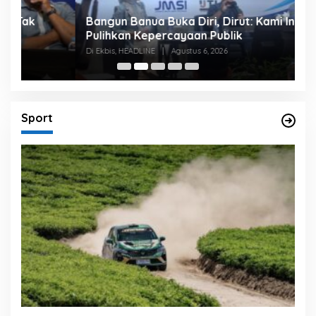
Bangun Banua Buka Diri, Dirut: Kami Ingin
B
Pulihkan Kepercayaan Publik
P
Di Ekbis, HEADLINE
|
Agustus 6, 2026
Di
Sport