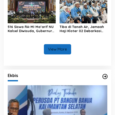
Tingkat Provinsi Kalsel
516 Siswa RA-MI Ma’arif NU
Tiba di Tanah Air, Jemaah
Kalsel Diwisuda, Gubernur
Haji Kloter 02 Debarkasi
Kalsel Tekankan Pentingnya
Banjarmasin Diingatkan
Pendidikan Karakter
Menjaga Kemabruran Haji
View More
Ekbis