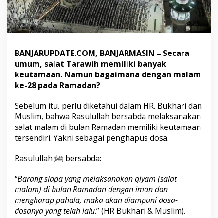
h
M
a
l
a
m
BANJARUPDATE.COM, BANJARMASIN – Secara
k
umum, salat Tarawih memiliki banyak
e
keutamaan. Namun bagaimana dengan malam
-
ke-28 pada Ramadan?
2
8
R
Sebelum itu, perlu diketahui dalam HR. Bukhari dan
a
Muslim, bahwa Rasulullah bersabda melaksanakan
m
salat malam di bulan Ramadan memiliki keutamaan
a
tersendiri. Yakni sebagai penghapus dosa.
d
a
n
Rasulullah ﷺ bersabda:
“
Barang siapa yang melaksanakan qiyam (salat
malam) di bulan Ramadan dengan iman dan
mengharap pahala, maka akan diampuni dosa-
dosanya yang telah lalu
.” (HR Bukhari & Muslim).