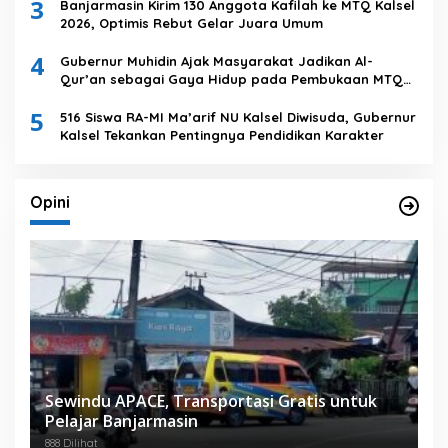
3
Banjarmasin Kirim 130 Anggota Kafilah ke MTQ Kalsel
2026, Optimis Rebut Gelar Juara Umum
4
Gubernur Muhidin Ajak Masyarakat Jadikan Al-
Qur’an sebagai Gaya Hidup pada Pembukaan MTQ
Nasional XXXVII Tingkat Provinsi Kalsel
5
516 Siswa RA-MI Ma’arif NU Kalsel Diwisuda, Gubernur
Kalsel Tekankan Pentingnya Pendidikan Karakter
Opini
Sewindu APACE, Transportasi Gratis untuk
Pelajar Banjarmasin
888 Dilihat