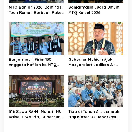
MTQ Banjar 2026: Dominasi
Banjarmasin Juara Umum
Tuan Rumah Berbuah Paket
MTQ Kalsel 2026
Umrah
Banjarmasin Kirim 130
Gubernur Muhidin Ajak
Anggota Kafilah ke MTQ
Masyarakat Jadikan Al-
Kalsel 2026, Optimis Rebut
Qur’an sebagai Gaya
Gelar Juara Umum
Hidup pada Pembukaan
MTQ Nasional XXXVII
Tingkat Provinsi Kalsel
516 Siswa RA-MI Ma’arif NU
Tiba di Tanah Air, Jemaah
Kalsel Diwisuda, Gubernur
Haji Kloter 02 Debarkasi
Kalsel Tekankan Pentingnya
Banjarmasin Diingatkan
Pendidikan Karakter
Menjaga Kemabruran Haji