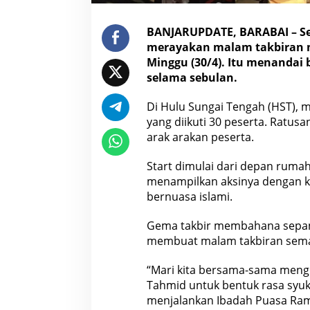
BANJARUPDATE, BARABAI – Se
merayakan malam takbiran m
Minggu (30/4). Itu menanda
selama sebulan.
Di Hulu Sungai Tengah (HST), 
yang diikuti 30 peserta. Ratus
arak arakan peserta.
Start dimulai dari depan rumah
menampilkan aksinya dengan k
bernuasa islami.
Gema takbir membahana sepanja
membuat malam takbiran sema
“Mari kita bersama-sama meng
Tahmid untuk bentuk rasa syuku
menjalankan Ibadah Puasa Ram