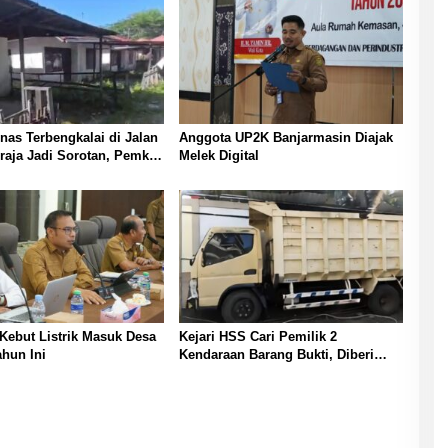
as Terbengkalai di Jalan
Anggota UP2K Banjarmasin Diajak
raja Jadi Sorotan, Pemko
Melek Digital
sin Buka Peluang
i Pemanfaatan Aset
Kebut Listrik Masuk Desa
Kejari HSS Cari Pemilik 2
hun Ini
Kendaraan Barang Bukti, Diberi
Waktu 30 Hari