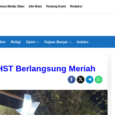
man Media Siber
Info Iklan
Tentang Kami
Redaksi
bis
Religi
Opini
Kajian Banjar
Indeks
 HST Berlangsung Meriah
Bangun Banua Masuk Bisnis
Bengkel, Tak Hanya Kejar Dividen
Di Ekbis
|
Agustus 6, 2026