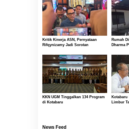
a
s
i
p
o
Kritik Kinerja ASN, Pernyataan
Rumah Din
s
Rifqynizamy Jadi Sorotan
Dharma P
Banjarma
Koordinas
KKN UGM Tinggalkan 134 Program
Kotabaru 
di Kotabaru
Limbur Ta
News Feed