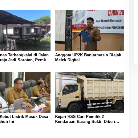
as Terbengkalai di Jalan
Anggota UP2K Banjarmasin Diajak
raja Jadi Sorotan, Pemko
Melek Digital
sin Buka Peluang
i Pemanfaatan Aset
Kebut Listrik Masuk Desa
Kejari HSS Cari Pemilik 2
hun Ini
Kendaraan Barang Bukti, Diberi
Waktu 30 Hari