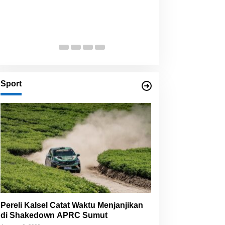
Bangun Banua Si
Baru Dongkrak 
Di Ekbis
|
Juli 29, 2026
Sport
Pereli Kalsel Catat Waktu Menjanjikan
di Shakedown APRC Sumut