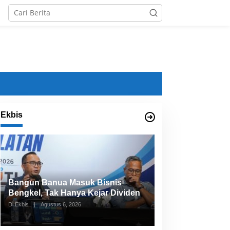
Ekbis
Bangun Banua Buka Diri, Dirut:
Kami Ingin Pulihkan Kepercayaan
Publik
Di Ekbis, HEADLINE
|
Agustus 6, 2026