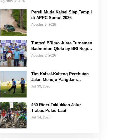
Agustus 6, 2026
Pereli Muda Kalsel Siap Tampil
di APRC Sumut 2026
Agustus 5, 2026
Tuntas! BRImo Juara Turnamen
Badminton Qlola by BRI Region
14 Banjarmasin
Agustus 2, 2026
Tim Kalsel-Kalteng Perebutan
Jalan Menuju Pangdam
XXII/Tambun Bungai Cup
Juli 30, 2026
Banjarmasin
450 Rider Taklukkan Jalur
Trabas Pulau Laut
Juli 14, 2026