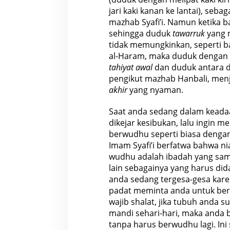
jari kaki kanan ke lantai), se
mazhab Syafi’i. Namun ketika b
sehingga duduk
tawarruk
yang 
tidak memungkinkan, seperti ba
al-Haram, maka duduk dengan 
tahiyat awal
dan duduk antara d
pengikut mazhab Hanbali, menj
akhir
yang nyaman.
Saat anda sedang dalam keadaa
dikejar kesibukan, lalu ingin m
berwudhu seperti biasa dengan
Imam Syafi’i berfatwa bahwa ni
wudhu adalah ibadah yang sama
lain sebagainya yang harus dida
anda sedang tergesa-gesa kare
padat meminta anda untuk ber
wajib shalat, jika tubuh anda s
mandi sehari-hari, maka anda 
tanpa harus berwudhu lagi. Ini