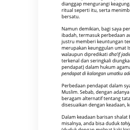
dianggap mengurangi keagung
ritual seperti itu, serta meni
bersatu.
Namun demikian, bagi saya pe
ibadah, termasuk perbedaan aw
justru memberi keuntungan te
merupakan keunggulan umat Is
walaupun dipredikati
dha’if jad
terkenal dan seringkali diungka
pendapat) dalam hukum agama,
pendapat di kalangan umatku ad
Perbedaan pendapat dalam sy
Muslim. Sebab, dengan adanya 
beragam alternatif tentang tat
disesuaikan dengan keadaan,
Dalam keadaan barisan shalat
misalnya, anda bisa duduk
tahi
(duduk dengan melipat kaki kir