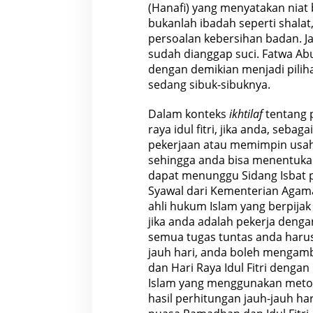
(Hanafi) yang menyatakan nia
bukanlah ibadah seperti shalat
persoalan kebersihan badan. Ja
sudah dianggap suci. Fatwa A
dengan demikian menjadi pili
sedang sibuk-sibuknya.
Dalam konteks
ikhtilaf
tentang 
raya idul fitri, jika anda, seb
pekerjaan atau memimpin usaha
sehingga anda bisa menentukan
dapat menunggu Sidang Isbat
Syawal dari Kementerian Agama.
ahli hukum Islam yang berpija
jika anda adalah pekerja denga
semua tugas tuntas anda harus
jauh hari, anda boleh mengam
dan Hari Raya Idul Fitri denga
Islam yang menggunakan met
hasil perhitungan jauh-jauh ha