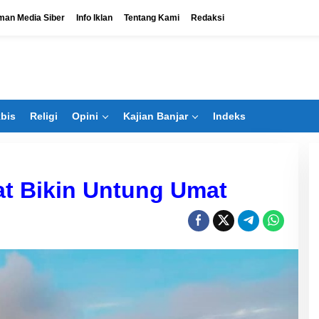
an Media Siber
Info Iklan
Tentang Kami
Redaksi
bis
Religi
Opini
Kajian Banjar
Indeks
t Bikin Untung Umat
Bangun Banua Masuk Bisnis
Bengkel, Tak Hanya Kejar Dividen
Di Ekbis
|
Agustus 6, 2026