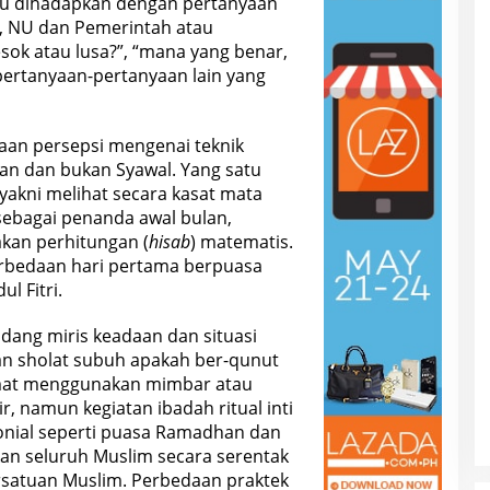
alu dihadapkan dengan pertanyaan
pa, NU dan Pemerintah atau
sok atau lusa?”, “mana yang benar,
 pertanyaan-pertanyaan lain yang
daan persepsi mengenai teknik
n dan bukan Syawal. Yang satu
yakni melihat secara kasat mata
 sebagai penanda awal bulan,
kan perhitungan (
hisab
) matematis.
perbedaan hari pertama berpuasa
l Fitri.
ang miris keadaan dan situasi
an sholat subuh apakah ber-qunut
umat menggunakan mimbar atau
r, namun kegiatan ibadah ritual inti
onial seperti puasa Ramadhan dan
akan seluruh Muslim secara serentak
rsatuan Muslim. Perbedaan praktek