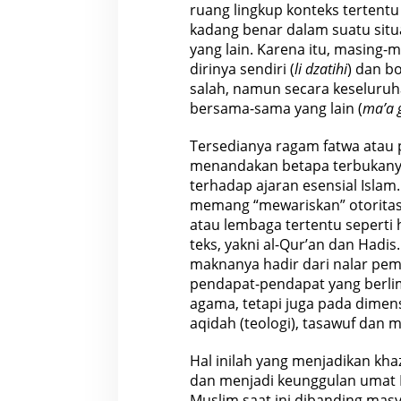
ruang lingkup konteks tertent
kadang benar dalam suatu situa
yang lain. Karena itu, masing
dirinya sendiri (
li dzatihi
) dan b
salah, namun secara keseluruh
bersama-sama yang lain (
ma’a g
Tersedianya ragam fatwa ata
menandakan betapa terbukan
terhadap ajaran esensial Isla
memang “mewariskan” otorita
atau lembaga tertentu seperti
teks, yakni al-Qur’an dan Hadis
maknanya hadir dari nalar pemb
pendapat-pendapat yang berl
agama, tetapi juga pada dimens
aqidah (teologi), tasawuf dan m
Hal inilah yang menjadikan kha
dan menjadi keunggulan umat I
Muslim saat ini dibanding mas