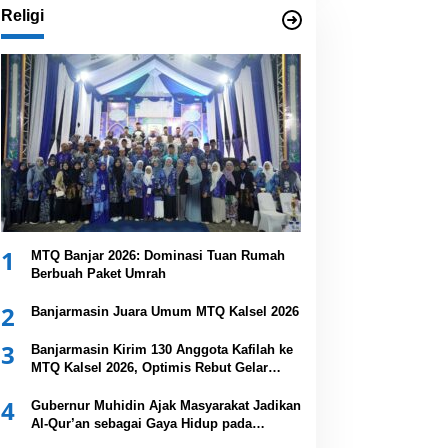
Religi
1
MTQ Banjar 2026: Dominasi Tuan Rumah
Berbuah Paket Umrah
2
Banjarmasin Juara Umum MTQ Kalsel 2026
3
Banjarmasin Kirim 130 Anggota Kafilah ke
MTQ Kalsel 2026, Optimis Rebut Gelar
Juara Umum
4
Gubernur Muhidin Ajak Masyarakat Jadikan
Al-Qur’an sebagai Gaya Hidup pada
Pembukaan MTQ Nasional XXXVII Tingkat