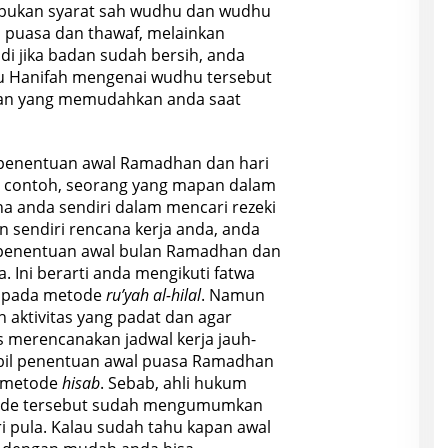
t bukan syarat sah wudhu dan wudhu
, puasa dan thawaf, melainkan
di jika badan sudah bersih, anda
bu Hanifah mengenai wudhu tersebut
han yang memudahkan anda saat
penentuan awal Ramadhan dan hari
agai contoh, seorang yang mapan dalam
 anda sendiri dalam mencari rezeki
 sendiri rencana kerja anda, anda
 penentuan awal bulan Ramadhan dan
 Ini berarti anda mengikuti fatwa
k pada metode
ru’yah al-hilal
. Namun
n aktivitas yang padat dan agar
 merencanakan jadwal kerja jauh-
bil penentuan awal puasa Ramadhan
n metode
hisab
. Sebab, ahli hukum
ode tersebut sudah mengumumkan
ri pula. Kalau sudah tahu kapan awal