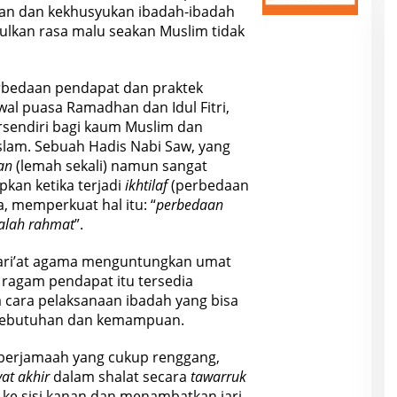
an dan kekhusyukan ibadah-ibadah
mbulkan rasa malu seakan Muslim tidak
rbedaan pendapat dan praktek
al puasa Ramadhan dan Idul Fitri,
rsendiri bagi kaum Muslim dan
lam. Sebuah Hadis Nabi Saw, yang
ian
(lemah sekali) namun sangat
pkan ketika terjadi
ikhtilaf
(perbedaan
 memperkuat hal itu: “
perbedaan
alah rahmat
”.
ari’at agama menguntungkan umat
ragam pendapat itu tersedia
a cara pelaksanaan ibadah yang bisa
 kebutuhan dan kemampuan.
 berjamaah yang cukup renggang,
yat akhir
dalam shalat secara
tawarruk
i ke sisi kanan dan menambatkan jari-