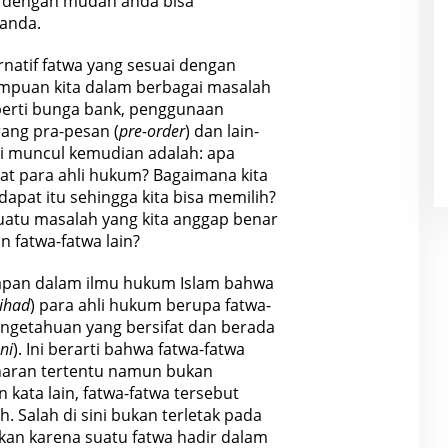
, dengan mudah anda bisa
 anda.
rnatif fatwa yang sesuai dengan
mpuan kita dalam berbagai masalah
perti bunga bank, penggunaan
rang pra-pesan (
pre-order
) dan lain-
di muncul kemudian adalah: apa
at para ahli hukum? Bagaimana kita
at itu sehingga kita bisa memilih?
uatu masalah yang kita anggap benar
n fatwa-fatwa lain?
apan dalam ilmu hukum Islam bahwa
tihad
) para ahli hukum berupa fatwa-
ngetahuan yang bersifat dan berada
ni
). Ini berarti bahwa fatwa-fatwa
enaran tertentu namun bukan
kata lain, fatwa-fatwa tersebut
h. Salah di sini bukan terletak pada
inkan karena suatu fatwa hadir dalam