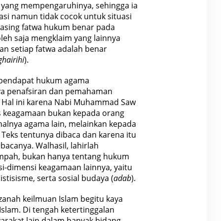
u yang mempengaruhinya, sehingga ia
si namun tidak cocok untuk situasi
-masing fatwa hukum benar pada
oleh saja mengklaim yang lainnya
an setiap fatwa adalah benar
hairihi
).
u pendapat hukum agama
ya penafsiran dan pemahaman
m. Hal ini karena Nabi Muhammad Saw
s keagamaan bukan kepada orang
 halnya agama lain, melainkan kepada
. Teks tentunya dibaca dan karena itu
acanya. Walhasil, lahirlah
impah, bukan hanya tentang hukum
i-dimensi keagamaan lainnya, yaitu
istisisme, serta sosial budaya (
adab
).
zanah keilmuan Islam begitu kaya
slam. Di tengah ketertinggalan
yarakat lain dalam banyak bidang