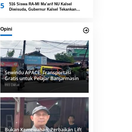
5
Provinsi Kalsel
516 Siswa RA-MI Ma’arif NU Kalsel
Diwisuda, Gubernur Kalsel Tekankan
Pentingnya Pendidikan Karakter
Opini
Sewindu APACE, Transportasi
Gratis untuk Pelajar Banjarmasin
893 Dilihat
Bukan Kemewahan, Perbaikan Lift