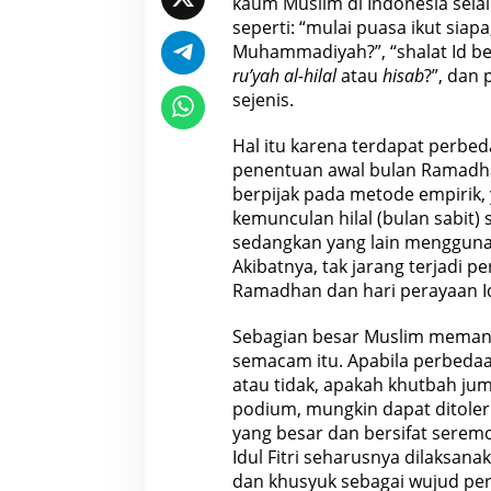
kaum Muslim di Indonesia sel
seperti: “mulai puasa ikut sia
Muhammadiyah?”, “shalat Id be
ru’yah al-hilal
atau
hisab
?”, dan
sejenis.
Hal itu karena terdapat perbe
penentuan awal bulan Ramadha
berpijak pada metode empirik, 
kemunculan hilal (bulan sabit)
sedangkan yang lain mengguna
Akibatnya, tak jarang terjadi 
Ramadhan dan hari perayaan Idu
Sebagian besar Muslim memand
semacam itu. Apabila perbeda
atau tidak, apakah khutbah j
podium, mungkin dapat ditoleri
yang besar dan bersifat serem
Idul Fitri seharusnya dilaksan
dan khusyuk sebagai wujud pe