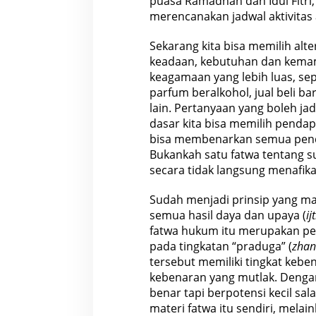
puasa Ramadhan dan Idul Fitri
merencanakan jadwal aktivitas
Sekarang kita bisa memilih alte
keadaan, kebutuhan dan kema
keagamaan yang lebih luas, se
parfum beralkohol, jual beli ba
lain. Pertanyaan yang boleh ja
dasar kita bisa memilih pendap
bisa membenarkan semua pendap
Bukankah satu fatwa tentang s
secara tidak langsung menafika
Sudah menjadi prinsip yang m
semua hasil daya dan upaya (
ij
fatwa hukum itu merupakan pe
pada tingkatan “praduga” (
zhan
tersebut memiliki tingkat keb
kebenaran yang mutlak. Dengan 
benar tapi berpotensi kecil sala
materi fatwa itu sendiri, mela