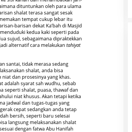
bagaimana dituntunkan oleh para ulama
arisan shalat terasa sangat sesak
memakan tempat cukup lebar itu
risan-barisan dekat Ka’bah di Masjid
menduduki kedua kaki seperti pada
ua sujud, sebagaimana dipraktekkan
adi alternatif cara melakukan
tahiyat
n santai, tidak merasa sedang
elaksanakan shalat, anda bisa
 niat dan prosesinya yang khas.
at adalah syarat sah wudhu, sebab
 seperti shalat, puasa, thawaf dan
hului niat khusus. Akan tetapi ketika
na jadwal dan tugas-tugas yang
gerak cepat sedangkan anda tetap
udah bersih, seperti baru selesai
bisa langsung melaksanakan shalat
 sesuai dengan fatwa Abu Hanifah