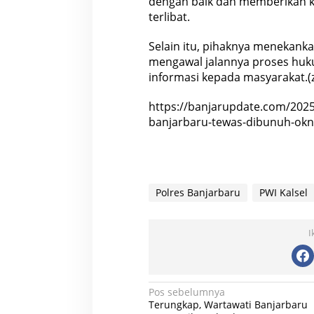
dengan baik dan memberikan k
b
terlibat.
a
r
Selain itu, pihaknya menekank
u
mengawal jalannya proses hu
informasi kepada masyarakat.(
https://banjarupdate.com/2025
banjarbaru-tewas-dibunuh-okn
Polres Banjarbaru
PWI Kalsel
I
N
Pos sebelumnya
Terungkap, Wartawati Banjarbaru