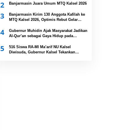
2
Banjarmasin Juara Umum MTQ Kalsel 2026
3
Banjarmasin Kirim 130 Anggota Kafilah ke
MTQ Kalsel 2026, Optimis Rebut Gelar
Juara Umum
4
Gubernur Muhidin Ajak Masyarakat Jadikan
Al-Qur’an sebagai Gaya Hidup pada
Pembukaan MTQ Nasional XXXVII Tingkat
5
Provinsi Kalsel
516 Siswa RA-MI Ma’arif NU Kalsel
Diwisuda, Gubernur Kalsel Tekankan
Pentingnya Pendidikan Karakter