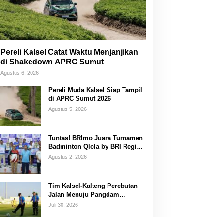
Pereli Kalsel Catat Waktu Menjanjikan
di Shakedown APRC Sumut
Agustus 6, 2026
Pereli Muda Kalsel Siap Tampil
di APRC Sumut 2026
Agustus 5, 2026
Tuntas! BRImo Juara Turnamen
Badminton Qlola by BRI Region
14 Banjarmasin
Agustus 2, 2026
Tim Kalsel-Kalteng Perebutan
Jalan Menuju Pangdam
XXII/Tambun Bungai Cup
Juli 30, 2026
Banjarmasin