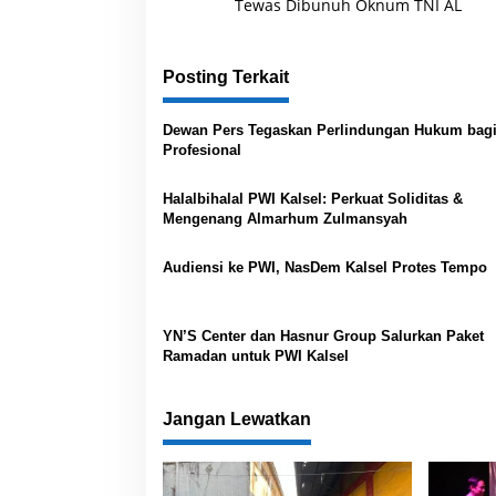
a
Tewas Dibunuh Oknum TNI AL
v
i
Posting Terkait
g
a
Dewan Pers Tegaskan Perlindungan Hukum bagi
s
Profesional
i
Halalbihalal PWI Kalsel: Perkuat Soliditas &
p
Mengenang Almarhum Zulmansyah
o
Audiensi ke PWI, NasDem Kalsel Protes Tempo
s
YN’S Center dan Hasnur Group Salurkan Paket
Ramadan untuk PWI Kalsel
Jangan Lewatkan