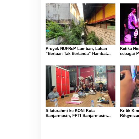
Proyek NUFReP Lamban, Lahan
Ketika Ni
“Bertuan Tak Bertanda” Hambat
sebagai P
Pembebasan
Wabul Saw
Silaturahmi ke KONI Kota
Kritik Ki
Banjarmasin, FPTI Banjarmasin
Rifqyniza
Siap Gelar Kejuaraan Besar dan
Cetak Atlet Berprestasi