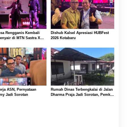
ssa Rengganis Kembali
Dishub Kalsel Apresiasi HUBFest
enyair di MTN Sastra X
2026 Kotabaru
i Festival
nerja ASN, Pernyataan
Rumah Dinas Terbengkalai di Jalan
my Jadi Sorotan
Dharma Praja Jadi Sorotan, Pemko
Banjarmasin Buka Peluang
Koordinasi Pemanfaatan Aset