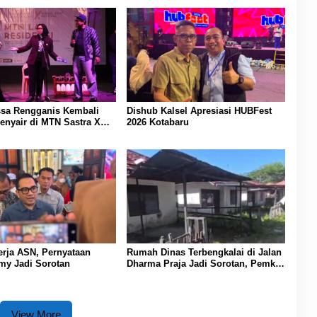
ssa Rengganis Kembali
Dishub Kalsel Apresiasi HUBFest
enyair di MTN Sastra X
2026 Kotabaru
i Festival
nerja ASN, Pernyataan
Rumah Dinas Terbengkalai di Jalan
my Jadi Sorotan
Dharma Praja Jadi Sorotan, Pemko
Banjarmasin Buka Peluang
Koordinasi Pemanfaatan Aset
View More