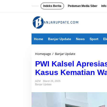
L
e
Indeks Berita
Pedoman Media Siber
Info
w
a
t
i
k
e
k
Home
Banjar Update
News
Sport
Ek
o
n
t
e
Homepage
/
Banjar Update
P
n
W
PWI Kalsel Apresias
I
K
Kasus Kematian Wa
a
l
s
AZM
Maret 26, 2025
e
Banjar Update
l
A
p
r
e