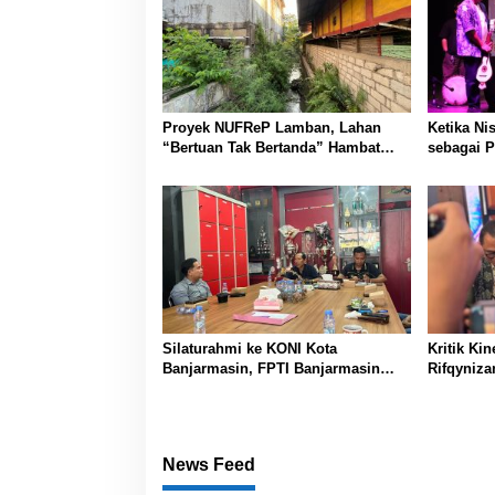
Proyek NUFReP Lamban, Lahan
Ketika Ni
“Bertuan Tak Bertanda” Hambat
sebagai P
Pembebasan
Wabul Saw
Silaturahmi ke KONI Kota
Kritik Ki
Banjarmasin, FPTI Banjarmasin
Rifqyniza
Siap Gelar Kejuaraan Besar dan
Cetak Atlet Berprestasi
News Feed