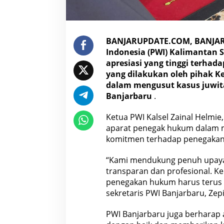
u
s
K
e
BANJARUPDATE.COM, BANJAR
m
Indonesia (PWI) Kalimantan 
a
t
apresiasi yang tinggi terhad
i
yang dilakukan oleh pihak K
a
dalam mengusut kasus juwita
n
Banjarbaru
.
W
a
r
Ketua PWI Kalsel Zainal Helmi
t
aparat penegak hukum dalam 
a
komitmen terhadap penegakan
w
a
“Kami mendukung penuh upaya 
t
i
transparan dan profesional. K
B
penegakan hukum harus terus d
a
sekretaris PWI Banjarbaru, Zepi
n
j
PWI Banjarbaru juga berharap 
a
r