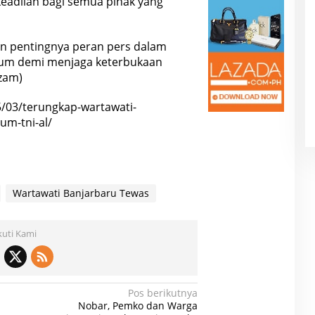
eadilan bagi semua pihak yang
an pentingnya peran pers dalam
kum demi menjaga keterbukaan
zam)
/03/terungkap-wartawati-
um-tni-al/
Wartawati Banjarbaru Tewas
kuti Kami
Pos berikutnya
Nobar, Pemko dan Warga