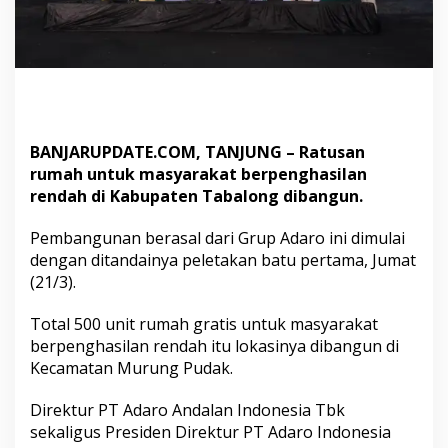
b
a
n
g
u
n
d
i
BANJARUPDATE.COM, TANJUNG – Ratusan
T
rumah untuk masyarakat berpenghasilan
a
b
rendah di Kabupaten Tabalong dibangun.
a
l
Pembangunan berasal dari Grup Adaro ini dimulai
o
dengan ditandainya peletakan batu pertama, Jumat
n
(21/3).
g
Total 500 unit rumah gratis untuk masyarakat
berpenghasilan rendah itu lokasinya dibangun di
Kecamatan Murung Pudak.
Direktur PT Adaro Andalan Indonesia Tbk
sekaligus Presiden Direktur PT Adaro Indonesia