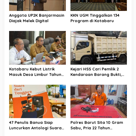
p
o
Anggota UP2K Banjarmasin
KKN UGM Tinggalkan 134
s
Diajak Melek Digital
Program di Kotabaru
Kotabaru Kebut Listrik
Kejari HSS Cari Pemilik 2
Masuk Desa Limbur Tahun
Kendaraan Barang Bukti,
Ini
Diberi Waktu 30 Hari
47 Penulis Banua Siap
Polres Barut Sita 10 Gram
Luncurkan Antologi Suara
Sabu, Pria 22 Tahun
dari Tenggara
Ditangkap