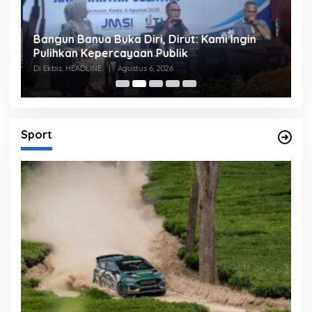
Bangun Banua Buka Diri, Dirut: Kami Ingin
B
Pulihkan Kepercayaan Publik
P
Di Ekbis, HEADLINE
|
Agustus 6, 2026
Di
Sport