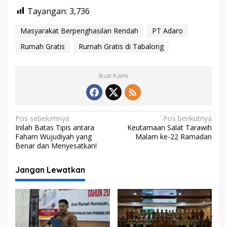
Tayangan:
3,736
Masyarakat Berpenghasilan Rendah
PT Adaro
Rumah Gratis
Rumah Gratis di Tabalong
Ikuti Kami
N
Pos sebelumnya
Pos berikutnya
Inilah Batas Tipis antara
Keutamaan Salat Tarawih
a
Faham Wujudiyah yang
Malam ke-22 Ramadan
v
Benar dan Menyesatkan!
i
Jangan Lewatkan
g
a
s
i