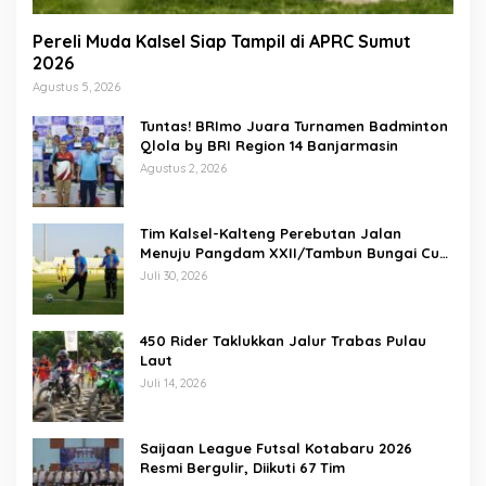
Pereli Muda Kalsel Siap Tampil di APRC Sumut
2026
Agustus 5, 2026
Tuntas! BRImo Juara Turnamen Badminton
Qlola by BRI Region 14 Banjarmasin
Agustus 2, 2026
Tim Kalsel-Kalteng Perebutan Jalan
Menuju Pangdam XXII/Tambun Bungai Cup
Banjarmasin
Juli 30, 2026
450 Rider Taklukkan Jalur Trabas Pulau
Laut
Juli 14, 2026
Saijaan League Futsal Kotabaru 2026
Resmi Bergulir, Diikuti 67 Tim