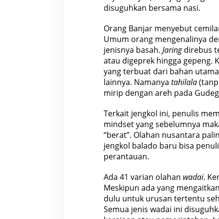
disuguhkan bersama nasi.
Orang Banjar menyebut cemila
Umum orang mengenalinya deng
jenisnya basah.
Jaring
direbus t
atau digeprek hingga gepeng.
yang terbuat dari bahan utam
lainnya. Namanya
tahilala
(tanpa
mirip dengan areh pada Gudeg
Terkait jengkol ini, penulis 
mindset yang sebelumnya mak
“berat”. Olahan nusantara pali
jengkol balado baru bisa penul
perantauan.
Ada 41 varian olahan
wadai
. Ke
Meskipun ada yang mengaitkan
dulu untuk urusan tertentu se
Semua jenis wadai ini disuguh