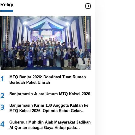
Religi
1
MTQ Banjar 2026: Dominasi Tuan Rumah
Berbuah Paket Umrah
2
Banjarmasin Juara Umum MTQ Kalsel 2026
3
Banjarmasin Kirim 130 Anggota Kafilah ke
MTQ Kalsel 2026, Optimis Rebut Gelar
Juara Umum
4
Gubernur Muhidin Ajak Masyarakat Jadikan
Al-Qur’an sebagai Gaya Hidup pada
Pembukaan MTQ Nasional XXXVII Tingkat