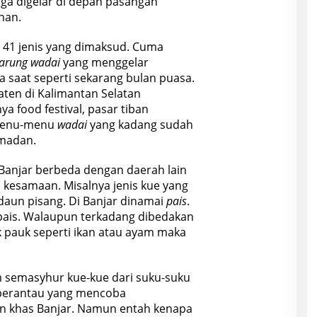
uga digelar di depan pasangan
han.
al 41 jenis yang dimaksud. Cuma
arung wadai
yang menggelar
iba saat seperti sekarang bulan puasa.
aten di Kalimantan Selatan
a food festival, pasar tiban
 menu-menu
wadai
yang kadang sudah
amadan.
Banjar berbeda dengan daerah lain
da kesamaan. Misalnya jenis kue yang
un pisang. Di Banjar dinamai
pais
.
ais. Walaupun terkadang dibedakan
k pauk seperti ikan atau ayam maka
 semasyhur kue-kue dari suku-suku
 perantau yang mencoba
n khas Banjar. Namun entah kenapa