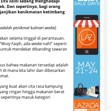
a
situ saini
sedang menghadapi
ak. Dan sepertinya, bagi orang
janjikan kenikmatan ketimbang
adalah penikmat kulinari wadai)
sakan selama tinggal di perantauan.
“Wuiy Faqih, ada
wadai
nah!” seperti
g untuk mendekat dibanding tawaran
mus bahwa makanan tersedap adalah
 di mana kita lahir dan dibesarkan
kmat.
yang kuat akan cita rasa kampung
yang ringan hingga makanan berat
sepertinya masuk kategori