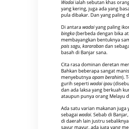
Wadai
ialah sebutan khas oran
yang kering, juga ada yang bas
pula dibakar. Dan yang paling di
Di antara
wadai
yang paling ik
bingka
(berbeda dengan bika ata
membayangkan bentuknya sama s
pais sagu
,
kararaban
dan sebaga
basah di Banjar sana.
Cita rasa dominan deretan m
Bahkan beberapa sangat manis
menyebutnya
apam berahim
). 
gurih seperti
wadai ipau
(disebu
dan ada laksa yang berkuah ku
ataupun punya orang Melayu di
Ada satu varian makanan juga 
sebagai
wadai
. Sebab di Banjar
di daerah lain justru sebalikn
sayur mayur, ada juga yang men