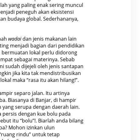
ah yang paling enak sering muncul
 menjadi peneguh akan eksistensi
akan budaya global. Sederhananya,
anah
wadai
dan jenis makanan lain
nting menjadi bagian dari pendidikan
n bermuatan lokal perlu didorong
empat sebagai materinya. Sebab
ini sudah dijejeli oleh jenis santapan
gkin jika kita tak mendistribusikan
okal maka “rasa itu akan hilang!”.
pir separo jalan. Itu artinya
tiba. Biasanya di Banjar, di hampir
 yang serupa dengan daerah lain.
a persis dengan kue bolu pada
but itu “bolu”!. Biarlah anda bilang
apa? Mohon izinkan ulun
ruang rindu” untuk tetap