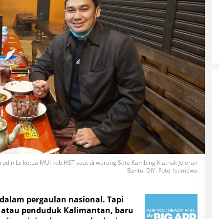
rudin Lc ketua MUI kab.HST saat di warung Sate Kambing Klathak Jejeran
Bantul DIY. Foto: Istimewa
 dalam pergaulan nasional. Tapi
ar atau penduduk Kalimantan, baru