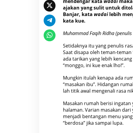
mendengar kata
wadai
mak
ajakan yang sulit untuk ditol
Banjar, kata
wadai
lebih men
kata kue.
Muhammad Faqih Ridha (penulis 
Setidaknya itu yang penulis ra
Saat disapa oleh teman-teman 
ada tarikan yang lebih kencan
“monggo, ini kue enak lho!”.
Mungkin itulah kenapa ada ru
“masakan ibu”. Hidangan rumah
lah titik awal mengenali rasa ni
Masakan rumah berisi ingatan 
halaman. Varian masakan dari 
menjadi bentangan menu yang 
“berdosa” jika sampai lupa.