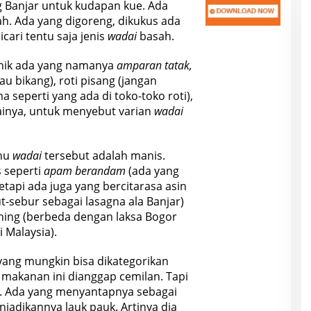
g Banjar untuk kudapan kue. Ada
ah. Ada yang digoreng, dikukus ada
cari tentu saja jenis
wadai
basah.
onik ada yang namanya
amparan tatak,
u bikang), roti pisang (jangan
eperti yang ada di toko-toko roti),
inya, untuk menyebut varian
wadai
enu
wadai
tersebut adalah manis.
 seperti
apam berandam
(ada yang
Tetapi ada juga yang bercitarasa asin
t-sebur sebagai lasagna ala Banjar)
ning (berbeda dengan laksa Bogor
 Malaysia).
yang mungkin bisa dikategorikan
, makanan ini dianggap cemilan. Tapi
ya. Ada yang menyantapnya sebagai
jadikannya lauk pauk. Artinya dia