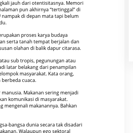
kali jauh dari otentisitasnya. Memori
halaman pun akhirnya “tertinggal” di
i
nampak di depan mata tapi belum
du.
rupakan proses karya budaya
an serta tanah tempat berjalan dan
an olahan di balik dapur citarasa.
 atau sub tropis, pegunungan atau
di latar belakang dari penampilan
elompok masyarakat. Kata orang,
 berbeda cuaca.
 manusia. Makanan sering menjadi
n komunikasi di masyarakat.
ing mengenali makanannya. Bahkan
a-bangsa dunia secara tak disadari
akanan. Walaupun ego sektoral