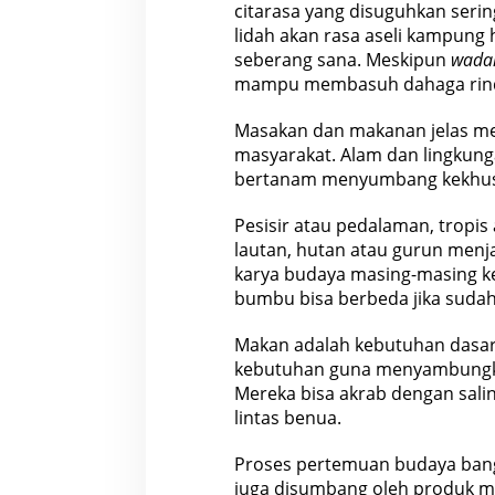
citarasa yang disuguhkan sering
lidah akan rasa aseli kampung 
seberang sana. Meskipun
wada
mampu membasuh dahaga rin
Masakan dan makanan jelas me
masyarakat. Alam dan lingkung
bertanam menyumbang kekhusus
Pesisir atau pedalaman, tropis
lautan, hutan atau gurun menja
karya budaya masing-masing k
bumbu bisa berbeda jika sudah
Makan adalah kebutuhan dasar
kebutuhan guna menyambungka
Mereka bisa akrab dengan sal
lintas benua.
Proses pertemuan budaya bangs
juga disumbang oleh produk m