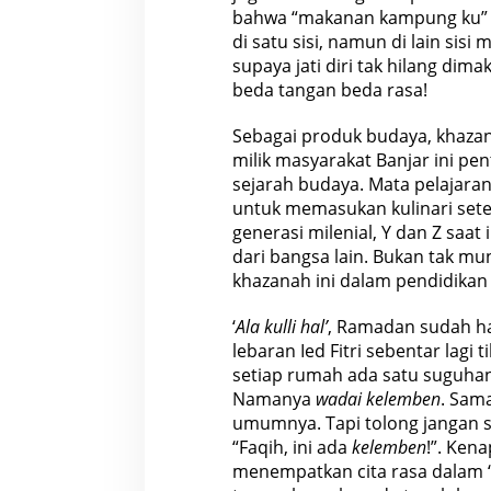
bahwa “makanan kampung ku” l
di satu sisi, namun di lain sisi
supaya jati diri tak hilang dim
beda tangan beda rasa!
Sebagai produk budaya, khaz
milik masyarakat Banjar ini pe
sejarah budaya. Mata pelajara
untuk memasukan kulinari set
generasi milenial, Y dan Z saat 
dari bangsa lain. Bukan tak mun
khazanah ini dalam pendidikan l
‘
Ala kulli hal’
, Ramadan sudah ham
lebaran Ied Fitri sebentar lagi 
setiap rumah ada satu suguhan
Namanya
wadai kelemben
. Sam
umumnya. Tapi tolong jangan se
“Faqih, ini ada
kelemben
!”. Ken
menempatkan cita rasa dalam “