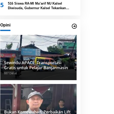
5
Provinsi Kalsel
516 Siswa RA-MI Ma’arif NU Kalsel
Diwisuda, Gubernur Kalsel Tekankan
Pentingnya Pendidikan Karakter
Opini
Sewindu APACE, Transportasi
Gratis untuk Pelajar Banjarmasin
887 Dilihat
Bukan Kemewahan, Perbaikan Lift