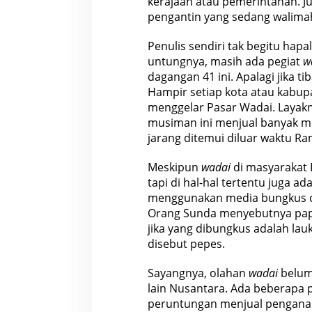
kerajaan atau pemerintahan. J
pengantin yang sedang walima
Penulis sendiri tak begitu hap
untungnya, masih ada pegiat
w
dagangan 41 ini. Apalagi jika t
Hampir setiap kota atau kabup
menggelar Pasar Wadai. Layakny
musiman ini menjual banyak
jarang ditemui diluar waktu R
Meskipun
wadai
di masyarakat 
tapi di hal-hal tertentu juga a
menggunakan media bungkus da
Orang Sunda menyebutnya pap
jika yang dibungkus adalah lau
disebut pepes.
Sayangnya, olahan
wadai
belum
lain Nusantara. Ada beberapa
peruntungan menjual pengana