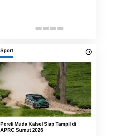
Ambapers Usul Ta
Bara Naik, Bidik 
Miliar
Di Ekbis, HEADLINE
|
J
Sport
Pereli Muda Kalsel Siap Tampil di
APRC Sumut 2026