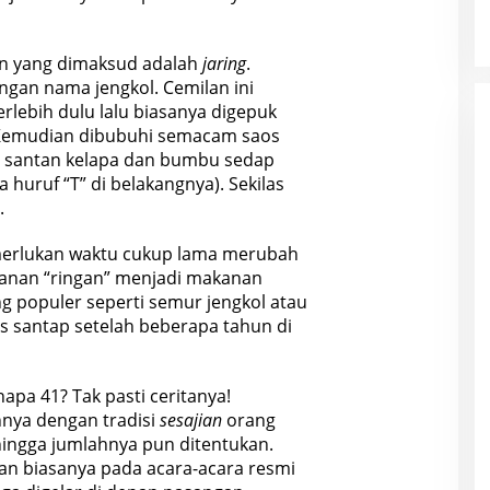
n yang dimaksud adalah
jaring
.
an nama jengkol. Cemilan ini
erlebih dulu lalu biasanya digepuk
 Kemudian dibubuhi semacam saos
a santan kelapa dan bumbu sedap
 huruf “T” di belakangnya). Sekilas
.
memerlukan waktu cukup lama merubah
anan “ringan” menjadi makanan
ng populer seperti semur jengkol atau
is santap setelah beberapa tahun di
napa 41? Tak pasti ceritanya!
nya dengan tradisi
sesajian
orang
hingga jumlahnya pun ditentukan.
kan biasanya pada acara-acara resmi