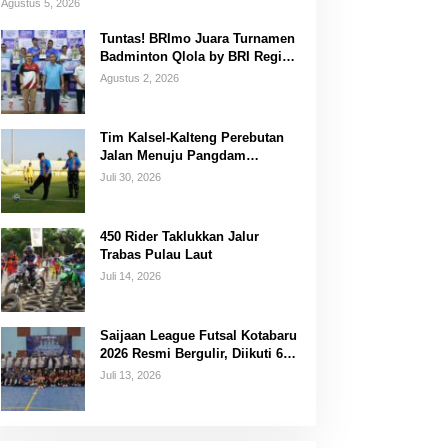
Agustus 5, 2026
Tuntas! BRImo Juara Turnamen
Badminton Qlola by BRI Region
14 Banjarmasin
Agustus 2, 2026
Tim Kalsel-Kalteng Perebutan
Jalan Menuju Pangdam
XXII/Tambun Bungai Cup
Juli 30, 2026
Banjarmasin
450 Rider Taklukkan Jalur
Trabas Pulau Laut
Juli 14, 2026
Saijaan League Futsal Kotabaru
2026 Resmi Bergulir, Diikuti 67
Tim
Juli 13, 2026