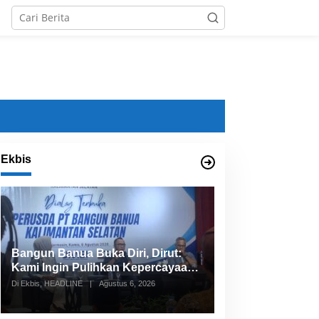
Ekbis
Bangun Banua Siapkan Bisnis
Baru Dongkrak PAD
Di Ekbis
|
Juli 29, 2026