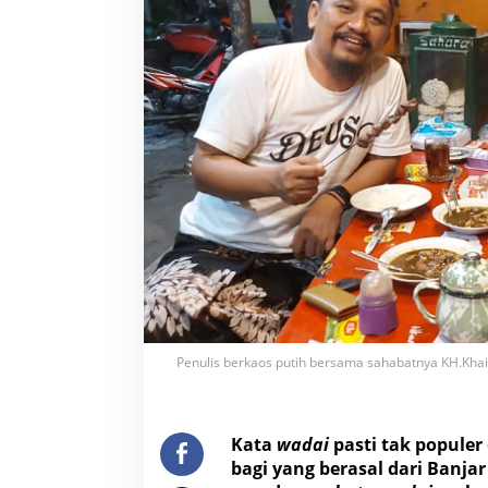
g
T
e
r
t
i
n
g
g
a
l
Penulis berkaos putih bersama sahabatnya KH.Khai
Kata
wadai
pasti tak populer
bagi yang berasal dari Banj