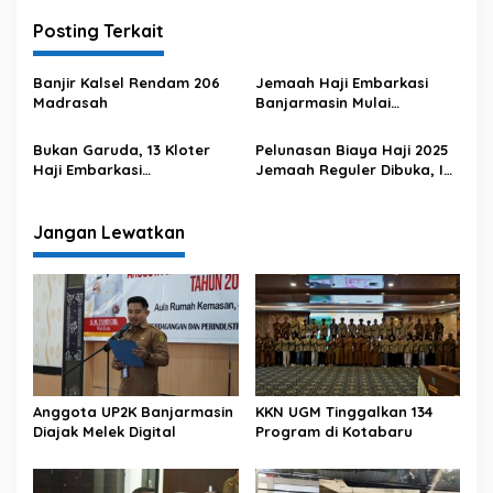
i
Posting Terkait
g
a
Banjir Kalsel Rendam 206
Jemaah Haji Embarkasi
s
Madrasah
Banjarmasin Mulai
Berangkat Hari Ini
i
Bukan Garuda, 13 Kloter
Pelunasan Biaya Haji 2025
p
Haji Embarkasi
Jemaah Reguler Dibuka, Ini
Banjarmasin Naik Pesawat
Daftar Besaran Biaya
o
Lion
Masing-masing Embarkasi
s
Jangan Lewatkan
Anggota UP2K Banjarmasin
KKN UGM Tinggalkan 134
Diajak Melek Digital
Program di Kotabaru