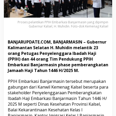
P
P
I
H
E
Proses pelantikan PPIH Embarkasi Banjarmasin yang dipimpin
m
Gubernur Kalsel, H. Muhidin. Foto-dok Kemenag Kalsel
b
a
r
BANJARUPDATE.COM, BANJARMASIN – Gubernur
k
Kalimantan Selatan H. Muhidin melantik 23
a
orang Petugas Penyelenggara Ibadah Haji
s
(PPIH) dan 44 orang Tim Pendukung PPIH
i
B
Embarkasi Banjarmasin phase pemberangkatan
a
Jamaah Haji Tahun 1446 H/2025 M.
n
j
PPIH Embarkasi Banjarmasin tersebut merupakan
a
gabungan dari Kanwil Kemenag Kalsel beserta para
r
m
stakeholder Penyelenggaraan Pemberangkatan
a
Ibadah Haji Embarkasi Banjarmasin Tahun 1446 H/
s
2025 M seperti Dinas Kesehatan Provinsi Kalsel,
i
Balai Kekarantinaan Kesehatan Kelas I
n
Banjarmasin, Kantor Imigrasi Kelas I Banjarmasin,