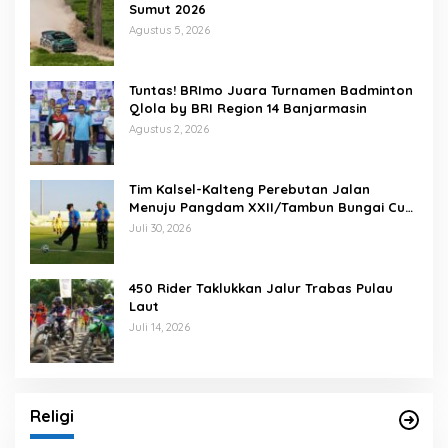
Sumut 2026
Agustus 5, 2026
Tuntas! BRImo Juara Turnamen Badminton
Qlola by BRI Region 14 Banjarmasin
Agustus 2, 2026
Tim Kalsel-Kalteng Perebutan Jalan
Menuju Pangdam XXII/Tambun Bungai Cup
Banjarmasin
Juli 30, 2026
450 Rider Taklukkan Jalur Trabas Pulau
Laut
Juli 14, 2026
Religi