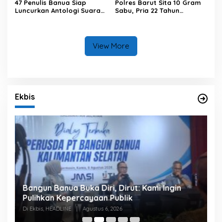
47 Penulis Banua Siap
Polres Barut Sita 10 Gram
Luncurkan Antologi Suara
Sabu, Pria 22 Tahun
dari Tenggara
Ditangkap
View More
Ekbis
Bangun Banua Buka Diri, Dirut: Kami Ingin
B
Pulihkan Kepercayaan Publik
P
Di Ekbis, HEADLINE
|
Agustus 6, 2026
Di