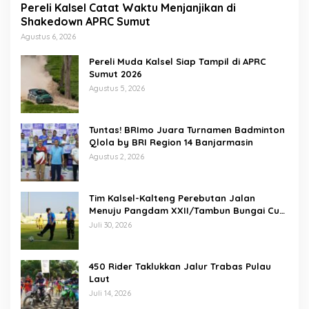
Pereli Kalsel Catat Waktu Menjanjikan di
Shakedown APRC Sumut
Agustus 6, 2026
Pereli Muda Kalsel Siap Tampil di APRC
Sumut 2026
Agustus 5, 2026
Tuntas! BRImo Juara Turnamen Badminton
Qlola by BRI Region 14 Banjarmasin
Agustus 2, 2026
Tim Kalsel-Kalteng Perebutan Jalan
Menuju Pangdam XXII/Tambun Bungai Cup
Banjarmasin
Juli 30, 2026
450 Rider Taklukkan Jalur Trabas Pulau
Laut
Juli 14, 2026