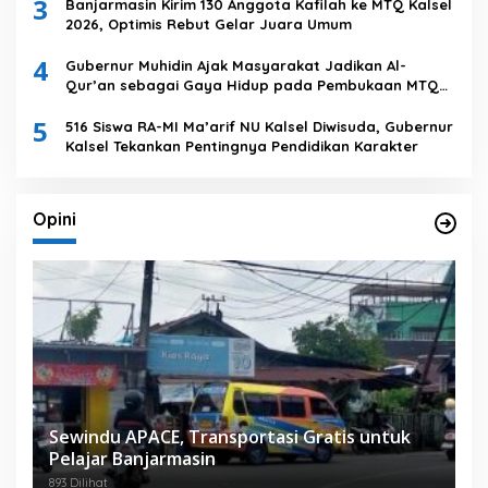
3
Banjarmasin Kirim 130 Anggota Kafilah ke MTQ Kalsel
2026, Optimis Rebut Gelar Juara Umum
4
Gubernur Muhidin Ajak Masyarakat Jadikan Al-
Qur’an sebagai Gaya Hidup pada Pembukaan MTQ
Nasional XXXVII Tingkat Provinsi Kalsel
5
516 Siswa RA-MI Ma’arif NU Kalsel Diwisuda, Gubernur
Kalsel Tekankan Pentingnya Pendidikan Karakter
Opini
Sewindu APACE, Transportasi Gratis untuk
Pelajar Banjarmasin
893 Dilihat