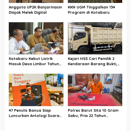
Anggota UP2K Banjarmasin
KKN UGM Tinggalkan 134
Diajak Melek Digital
Program di Kotabaru
Kotabaru Kebut Listrik
Kejari HSS Cari Pemilik 2
Masuk Desa Limbur Tahun
Kendaraan Barang Bukti,
Ini
Diberi Waktu 30 Hari
47 Penulis Banua Siap
Polres Barut Sita 10 Gram
Luncurkan Antologi Suara
Sabu, Pria 22 Tahun
dari Tenggara
Ditangkap