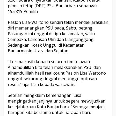
3.361 suara dinyatakan tidak sah. Adapun daftar
a
pemilih tetap (DPT) PSU Banjarbaru sebanyak
l
195.819 Pemilih.
C
o
Paslon Lisa-Wartono sendiri telah mendeklarasikan
u
n
diri memenangkan PSU pada, Sabtu petang.
t
Pasangan ini unggul di tiga kecamatan, yaitu
Cempaka, Landasan Ulin dan Lianganggang.
Sedangkan Kotak Unggul di Kecamatan
Banjarmasin Utara dan Selatan.
“Terima kasih kepada seluruh tim relawan.
Alhamdulillah kita telah melaksanakan PSU, dan
alhamdulillah hasil real count Paslon Lisa Wartono
unggul, sekarang tinggal menunggu putusan
resmi,” ujar Lisa kepada wartawan.
Setelah mengklaim kemenangan, Lisa
mengingatkan janjinya untuk segera mewujudkan
kesejahteraan Kota Banjarbaru. “Semoga menjadi
harapan kita bersama untuk harapan baru