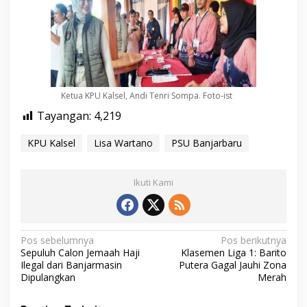
Ketua KPU Kalsel, Andi Tenri Sompa. Foto-ist
Tayangan:
4,219
KPU Kalsel
Lisa Wartano
PSU Banjarbaru
Ikuti Kami
N
Pos sebelumnya
Pos berikutnya
Sepuluh Calon Jemaah Haji
Klasemen Liga 1: Barito
a
Ilegal dari Banjarmasin
Putera Gagal Jauhi Zona
v
Dipulangkan
Merah
i