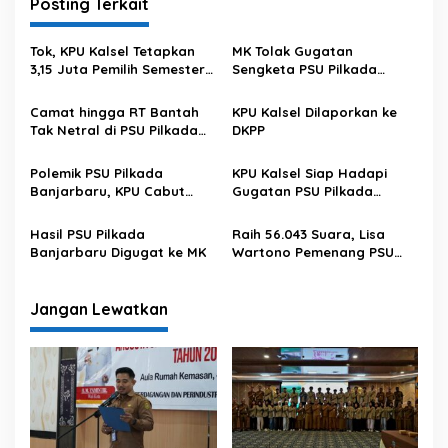
Posting Terkait
g
a
Tok, KPU Kalsel Tetapkan
MK Tolak Gugatan
s
3,15 Juta Pemilih Semester
Sengketa PSU Pilkada
II 2025
Banjarbaru
i
Camat hingga RT Bantah
KPU Kalsel Dilaporkan ke
p
Tak Netral di PSU Pilkada
DKPP
Banjarbaru
o
Polemik PSU Pilkada
KPU Kalsel Siap Hadapi
s
Banjarbaru, KPU Cabut
Gugatan PSU Pilkada
Status LPRI
Banjarbaru di MK
Hasil PSU Pilkada
Raih 56.043 Suara, Lisa
Banjarbaru Digugat ke MK
Wartono Pemenang PSU
Banjarbaru
Jangan Lewatkan