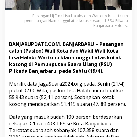
n
a
n
Pasangan Hj Erna Lisa Halaby dan Wartono beserta tim
g
pemenangan klaim unggul atas kotak kosong di PSU Pilkada
a
Banjarbaru. Foto-ist
n
,
K
BANJARUPDATE.COM, BANJARBARU – Pasangan
P
calon (Paslon) Wali Kota dan Wakil Wali Kota
U
Lisa Halabi-Wartono klaim unggul atas kotak
K
kosong di Pemungutan Suara Ulang (PSU)
a
l
Pilkada Banjarbaru, pada Sabtu (19/4).
s
e
Menilik data JagaSuara2024.org pada, Senin (21/4)
l
pukul 07.00 Wita, paslon Lisa Halabi mendapatkan
:
55.943 suara (52,11 persen). Sedangkan kotak
T
u
kosong mendapatkan 51.415 suara (47, 89 persen).
n
g
Data yang masuk sudah 100 persen berdasarkan
g
rekapan C1 dari 403 TPS se Kota Banjarbaru.
u
Tercatat suara sah sebanyak 107.358 suara dan
R
e