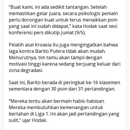
r
“Buat kami, ini ada sedikit tantangan. Setelah
a
memastikan gelar juara, secara psikologis pemain
L
perlu dorongan kuat untuk terus menaikkan poin
i
g
yang saat ini sudah didapat,” kata Hodak saat sesi
a
konferensi pers dikutip Jumat (9/5).
1
Pelatih asal Kroasia itu juga mengingatkan bahwa
laga kontra Barito Putera tidak akan mudah.
Menurutnya, tim tamu akan tampil dengan
motivasi tinggi karena sedang berjuang keluar dari
zona degradasi.
Saat ini, Barito berada di peringkat ke-16 klasemen
sementara dengan 30 poin dari 31 pertandingan.
“Mereka tentu akan bermain habis-habisan.
Mereka membutuhkan kemenangan untuk
bertahan di Liga 1. Ini akan jadi pertandingan yang
sulit,” ujar Hodak.