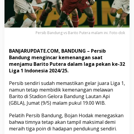
H
a
b
i
s
i
Persib Bandung vs Barito Putera malam ini. Foto-dok
B
a
r
BANJARUPDATE.COM, BANDUNG – Persib
i
Bandung mengincar kemenangan saat
t
o
menjamu Barito Putera dalam laga pekan ke-32
M
Liga 1 Indonesia 2024/25.
e
s
Persib sendiri sudah memastikan gelar juara Liga 1,
k
namun tetap membidik kemenangan melawan
i
S
Barito di Stadion Gelora Bandung Lautan Api
u
(GBLA), Jumat (9/5) malam pukul 19.00 WIB.
d
a
Pelatih Persib Bandung, Bojan Hodak menegaskan
h
bahwa timnya tetap akan tampil maksimal demi
J
u
meraih tiga poin di hadapan pendukung sendiri.
a