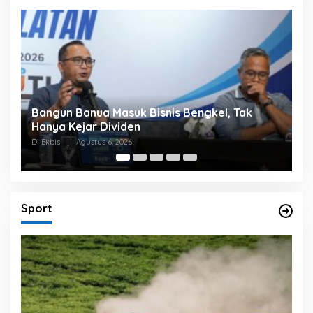
Bangun Banua Masuk Bisnis Bengkel, Tak
B
Hanya Kejar Dividen
P
Di Ekbis
|
Agustus 6, 2026
Di
Sport