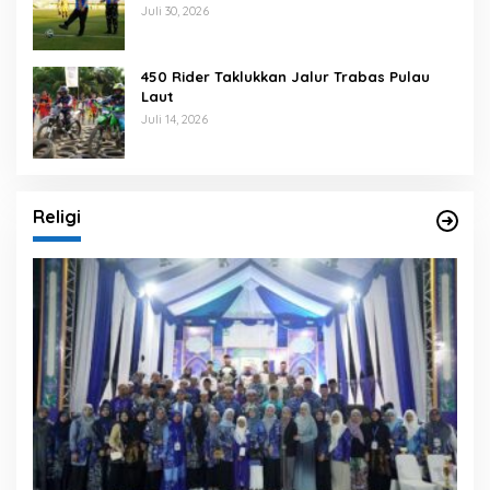
Banjarmasin
Juli 30, 2026
450 Rider Taklukkan Jalur Trabas Pulau
Laut
Juli 14, 2026
Religi