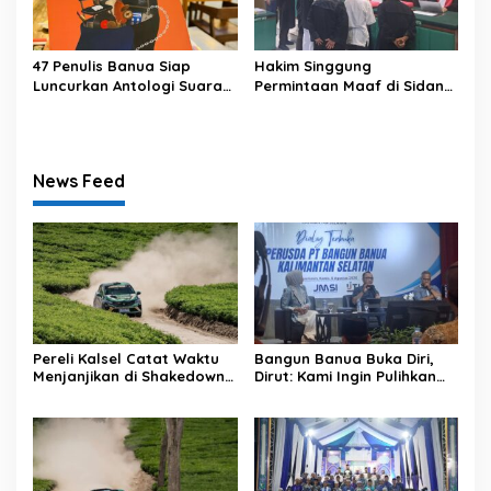
47 Penulis Banua Siap
Hakim Singgung
Luncurkan Antologi Suara
Permintaan Maaf di Sidang
dari Tenggara
Pemalsuan Surat Tanah
HSS
News Feed
Pereli Kalsel Catat Waktu
Bangun Banua Buka Diri,
Menjanjikan di Shakedown
Dirut: Kami Ingin Pulihkan
APRC Sumut
Kepercayaan Publik