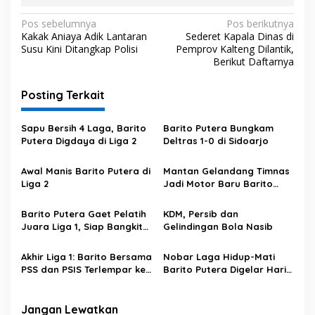
N
Pos sebelumnya
Pos berikutnya
Kakak Aniaya Adik Lantaran
Sederet Kapala Dinas di
a
Susu Kini Ditangkap Polisi
Pemprov Kalteng Dilantik,
v
Berikut Daftarnya
i
Posting Terkait
g
a
Sapu Bersih 4 Laga, Barito
Barito Putera Bungkam
s
Putera Digdaya di Liga 2
Deltras 1-0 di Sidoarjo
i
Awal Manis Barito Putera di
Mantan Gelandang Timnas
p
Liga 2
Jadi Motor Baru Barito
Putera
o
Barito Putera Gaet Pelatih
KDM, Persib dan
s
Juara Liga 1, Siap Bangkit
Gelindingan Bola Nasib
di Liga 2
Akhir Liga 1: Barito Bersama
Nobar Laga Hidup-Mati
PSS dan PSIS Terlempar ke
Barito Putera Digelar Hari
Liga 2
Ini di Balai Kota
Banjarmasin!
Jangan Lewatkan