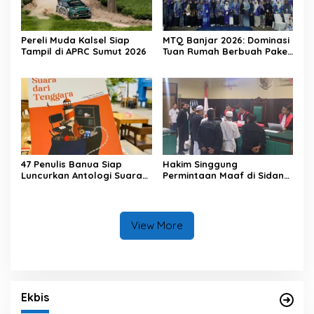
Pereli Muda Kalsel Siap
MTQ Banjar 2026: Dominasi
Tampil di APRC Sumut 2026
Tuan Rumah Berbuah Paket
Umrah
47 Penulis Banua Siap
Hakim Singgung
Luncurkan Antologi Suara
Permintaan Maaf di Sidang
dari Tenggara
Pemalsuan Surat Tanah
HSS
View More
Ekbis