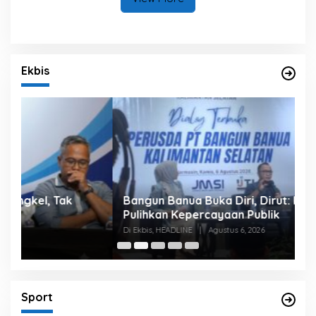
Ekbis
Bangun Banua Buka Diri, Dirut: Kami Ingin
B
Pulihkan Kepercayaan Publik
P
Di Ekbis, HEADLINE
|
Agustus 6, 2026
Di
Sport