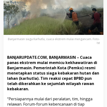
m
,
B
a
n
j
a
r
m
Banjarmasin siaga Karhutla, cuaca ekstrem mulai mengancam. Foto-
a
Ist
s
i
n
BANJARUPDATE.COM, BANJARMASIN – Cuaca
S
panas ekstrem mulai memicu kekhawatiran di
i
Banjarmasin. Pemerintah Kota (Pemko) resmi
a
g
menetapkan status siaga kebakaran hutan dan
a
lahan (karhutla).
Tim reaksi cepat BPBD pun
K
telah dikerahkan ke sejumlah wilayah rawan
a
kebakaran.
r
h
u
“Persiapannya mulai dari peralatan, tim, hingga
t
relawan. Forum-forum kebencanaan di tiap
l