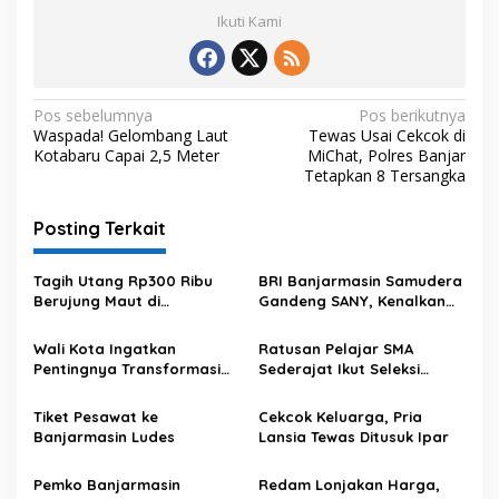
Ikuti Kami
N
Pos sebelumnya
Pos berikutnya
Waspada! Gelombang Laut
Tewas Usai Cekcok di
a
Kotabaru Capai 2,5 Meter
MiChat, Polres Banjar
v
Tetapkan 8 Tersangka
i
Posting Terkait
g
a
Tagih Utang Rp300 Ribu
BRI Banjarmasin Samudera
s
Berujung Maut di
Gandeng SANY, Kenalkan
Banjarmasin
Layanan Perbankan
i
Wali Kota Ingatkan
Ratusan Pelajar SMA
p
Pentingnya Transformasi
Sederajat Ikut Seleksi
Digital dalam
Pasukan Paskibraka di
o
Mempercepat Pelayanan
Pemko Banjarmasin
Tiket Pesawat ke
Cekcok Keluarga, Pria
s
Banjarmasin Ludes
Lansia Tewas Ditusuk Ipar
Pemko Banjarmasin
Redam Lonjakan Harga,