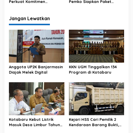
Perkuat Komitmen
Pemko Siapkan Paket
Pemilahan Sampah dari
Sembako Murah
Rumah Tangga
Jangan Lewatkan
Anggota UP2K Banjarmasin
KKN UGM Tinggalkan 134
Diajak Melek Digital
Program di Kotabaru
Kotabaru Kebut Listrik
Kejari HSS Cari Pemilik 2
Masuk Desa Limbur Tahun
Kendaraan Barang Bukti,
Ini
Diberi Waktu 30 Hari