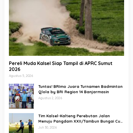
Pereli Muda Kalsel Siap Tampil di APRC Sumut
2026
Agustus 5, 2026
Tuntas! BRImo Juara Turnamen Badminton
Qlola by BRI Region 14 Banjarmasin
Agustus 2, 2026
Tim Kalsel-Kalteng Perebutan Jalan
Menuju Pangdam XXII/Tambun Bungai Cup
Banjarmasin
Juli 30, 2026