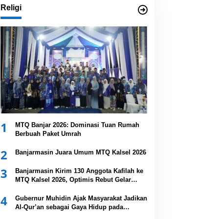
Religi
1
MTQ Banjar 2026: Dominasi Tuan Rumah
Berbuah Paket Umrah
2
Banjarmasin Juara Umum MTQ Kalsel 2026
3
Banjarmasin Kirim 130 Anggota Kafilah ke
MTQ Kalsel 2026, Optimis Rebut Gelar
Juara Umum
4
Gubernur Muhidin Ajak Masyarakat Jadikan
Al-Qur’an sebagai Gaya Hidup pada
Pembukaan MTQ Nasional XXXVII Tingkat