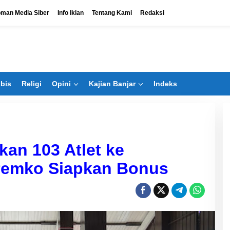
man Media Siber
Info Iklan
Tentang Kami
Redaksi
bis
Religi
Opini
Kajian Banjar
Indeks
kan 103 Atlet ke
 Pemko Siapkan Bonus
Bangun Banua Masuk Bisnis
Bengkel, Tak Hanya Kejar Dividen
Di Ekbis
|
Agustus 6, 2026