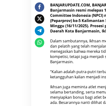
v
BANJARUPDATE.COM
, BANJA
K
Banjarmasin resmi melepas 1
a
Committee Indonesia (NPCI) 
l
s
(Peparprov) ke-5 Kalimantan 
e
Minggu (16/11/2025). Prosesi
l
Daerah Kota Banjarmasin, Ikh
,
P
Dalam sambutannya, Ikhsan me
e
m
dan pelatih yang telah menjala
k
menegaskan bahwa mereka tida
o
kompetisi, tetapi juga menjad
S
Banjarmasin.
i
a
p
“Kalian adalah putra-putri terb
k
ketangguhan kalian menjadi ins
a
n
Ikhsan juga meminta atlet menj
B
selama bertanding, serta mema
o
n
menyiapkan bonus bagi atlet be
u
ada. Besarannya nanti dilihat
s