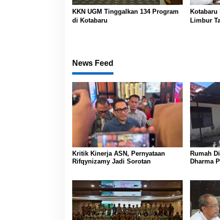
KKN UGM Tinggalkan 134 Program
Kotabaru 
di Kotabaru
Limbur Ta
News Feed
Kritik Kinerja ASN, Pernyataan
Rumah Din
Rifqynizamy Jadi Sorotan
Dharma P
Banjarma
Koordinas