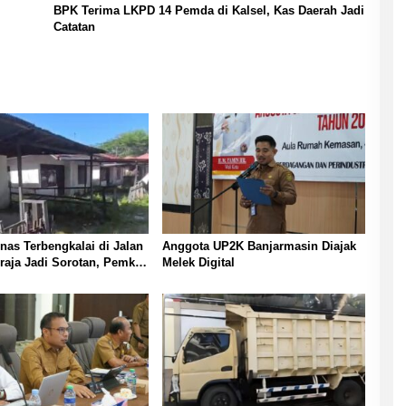
BPK Terima LKPD 14 Pemda di Kalsel, Kas Daerah Jadi
Catatan
as Terbengkalai di Jalan
Anggota UP2K Banjarmasin Diajak
raja Jadi Sorotan, Pemko
Melek Digital
sin Buka Peluang
i Pemanfaatan Aset