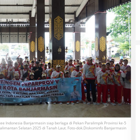
ee Indonesia Banjarmasin siap berlaga di Pekan Paralimpik Provinsi ke-5
alimantan Selatan 2025 di Tanah Laut. Foto-dok.Diskominfo Banjarmasin