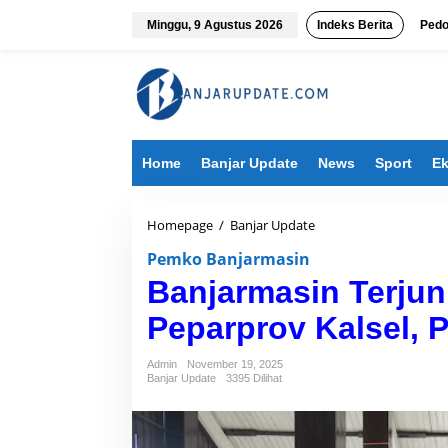
L
e
Minggu, 9 Agustus 2026
Indeks Berita
Pedo
w
a
t
i
k
e
k
Home
Banjar Update
News
Sport
Ek
o
n
t
e
Homepage
/
Banjar Update
B
n
a
Pemko Banjarmasin
n
j
Banjarmasin Terjun
a
r
Peparprov Kalsel,
m
a
Admin
November 19, 2025
s
Banjar Update
3395 Dilihat
i
n
T
e