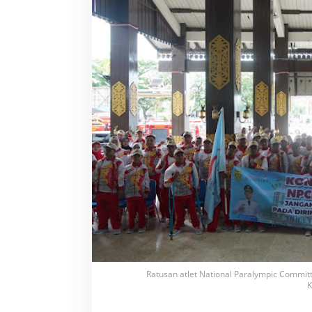
r
j
u
n
k
a
n
1
0
3
A
t
l
e
t
k
e
P
e
p
a
r
Ratusan atlet National Paralympic Committ
p
K
r
o