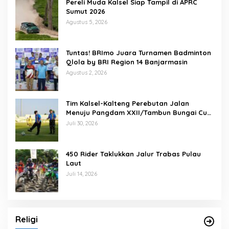
Pereli Muda Kalsel Siap Tampil di APRC
Sumut 2026
Agustus 5, 2026
Tuntas! BRImo Juara Turnamen Badminton
Qlola by BRI Region 14 Banjarmasin
Agustus 2, 2026
Tim Kalsel-Kalteng Perebutan Jalan
Menuju Pangdam XXII/Tambun Bungai Cup
Banjarmasin
Juli 30, 2026
450 Rider Taklukkan Jalur Trabas Pulau
Laut
Juli 14, 2026
Religi