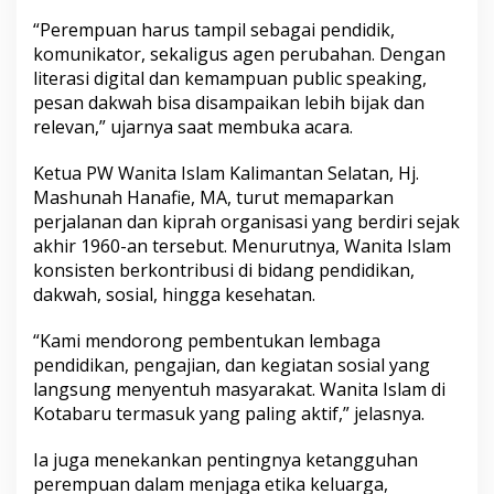
r
“Perempuan harus tampil sebagai pendidik,
a
komunikator, sekaligus agen perubahan. Dengan
D
i
literasi digital dan kemampuan public speaking,
g
pesan dakwah bisa disampaikan lebih bijak dan
i
relevan,” ujarnya saat membuka acara.
t
a
Ketua PW Wanita Islam Kalimantan Selatan, Hj.
l
Mashunah Hanafie, MA, turut memaparkan
perjalanan dan kiprah organisasi yang berdiri sejak
akhir 1960-an tersebut. Menurutnya, Wanita Islam
konsisten berkontribusi di bidang pendidikan,
dakwah, sosial, hingga kesehatan.
“Kami mendorong pembentukan lembaga
pendidikan, pengajian, dan kegiatan sosial yang
langsung menyentuh masyarakat. Wanita Islam di
Kotabaru termasuk yang paling aktif,” jelasnya.
Ia juga menekankan pentingnya ketangguhan
perempuan dalam menjaga etika keluarga,