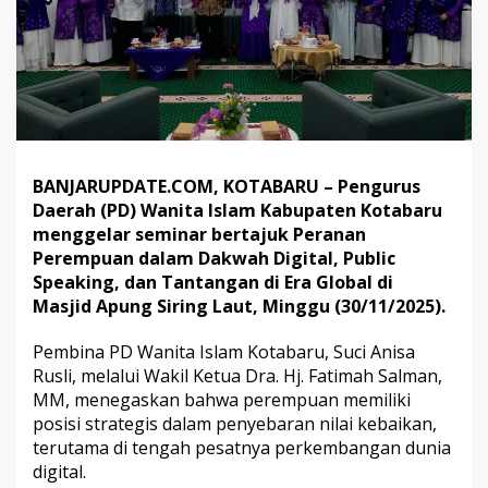
u
P
e
r
k
u
a
t
P
BANJARUPDATE.COM, KOTABARU – Pengurus
e
Daerah (PD) Wanita Islam Kabupaten Kotabaru
r
a
menggelar seminar bertajuk Peranan
n
Perempuan dalam Dakwah Digital, Public
P
Speaking, dan Tantangan di Era Global di
e
Masjid Apung Siring Laut, Minggu (30/11/2025).
r
e
m
Pembina PD Wanita Islam Kotabaru, Suci Anisa
p
Rusli, melalui Wakil Ketua Dra. Hj. Fatimah Salman,
u
MM, menegaskan bahwa perempuan memiliki
a
posisi strategis dalam penyebaran nilai kebaikan,
n
d
terutama di tengah pesatnya perkembangan dunia
i
digital.
E