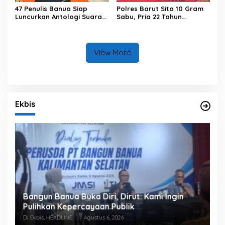
47 Penulis Banua Siap
Polres Barut Sita 10 Gram
Luncurkan Antologi Suara
Sabu, Pria 22 Tahun
dari Tenggara
Ditangkap
View More
Ekbis
Bangun Banua Buka Diri, Dirut: Kami Ingin
B
Pulihkan Kepercayaan Publik
P
Di Ekbis, HEADLINE
|
Agustus 6, 2026
Di