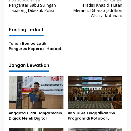
N
Pengantar Sabu Sulingan
Tradisi Khas di Hutan
a
Tabalong Dibekuk Polisi
Meranti, Diharap Jadi Ikon
v
Wisata Kotabaru
i
Posting Terkait
g
a
Tanah Bumbu Latih
s
Pengurus Koperasi Hadapi
Era Digital
i
p
Jangan Lewatkan
o
s
Anggota UP2K Banjarmasin
KKN UGM Tinggalkan 134
Diajak Melek Digital
Program di Kotabaru