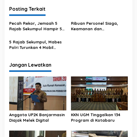
i
Posting Terkait
g
a
Pecah Rekor, Jemaah 5
Ribuan Personel Siaga,
s
Rajab Sekumpul Hampir 5
Keamanan dan
Juta Orang
Keselamatan Jemaah 5
i
Rajab Sekumpul Jadi
5 Rajab Sekumpul, Mabes
p
Prioritas
Polri Turunkan 4 Mobil
Dapur Lapangan
o
s
Jangan Lewatkan
Anggota UP2K Banjarmasin
KKN UGM Tinggalkan 134
Diajak Melek Digital
Program di Kotabaru