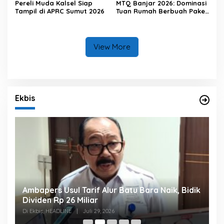
Pereli Muda Kalsel Siap
MTQ Banjar 2026: Dominasi
Tampil di APRC Sumut 2026
Tuan Rumah Berbuah Paket
Umrah
View More
Ekbis
k
Ambapers Usul Tarif Alur Batu Bara Naik, Bidik
B
Dividen Rp 26 Miliar
S
Di Ekbis, HEADLINE
|
Juli 29, 2026
Di