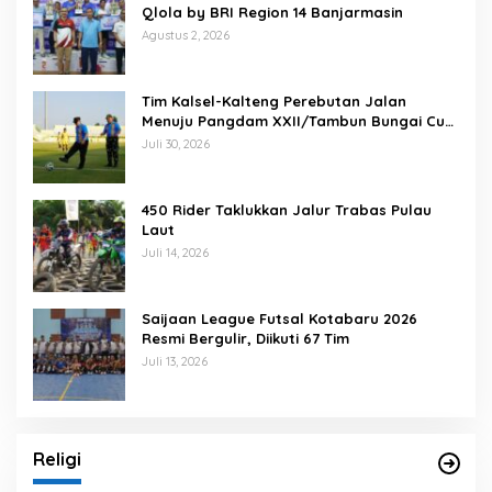
Qlola by BRI Region 14 Banjarmasin
Agustus 2, 2026
Tim Kalsel-Kalteng Perebutan Jalan
Menuju Pangdam XXII/Tambun Bungai Cup
Banjarmasin
Juli 30, 2026
450 Rider Taklukkan Jalur Trabas Pulau
Laut
Juli 14, 2026
Saijaan League Futsal Kotabaru 2026
Resmi Bergulir, Diikuti 67 Tim
Juli 13, 2026
Religi