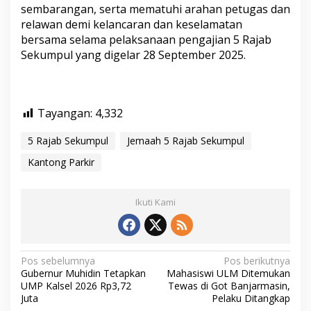
sembarangan, serta mematuhi arahan petugas dan
relawan demi kelancaran dan keselamatan
bersama selama pelaksanaan pengajian 5 Rajab
Sekumpul yang digelar 28 September 2025.
Tayangan:
4,332
5 Rajab Sekumpul
Jemaah 5 Rajab Sekumpul
Kantong Parkir
Ikuti Kami
N
Pos sebelumnya
Pos berikutnya
Gubernur Muhidin Tetapkan
Mahasiswi ULM Ditemukan
a
UMP Kalsel 2026 Rp3,72
Tewas di Got Banjarmasin,
v
Juta
Pelaku Ditangkap