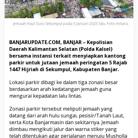
k
u
m
p
Jemaah Haul Guru Sekumpul pada 5 Januari 2025 lalu. Foto-Antara.
u
l
D
BANJARUPDATE.COM, BANJAR – Kepolisian
i
b
Daerah Kalimantan Selatan (Polda Kalsel)
a
bersama instansi terkait menyiapkan kantong
g
parkir untuk jutaan jemaah peringatan 5 Rajab
i
1447 Hijriah di Sekumpul, Kabupaten Banjar.
T
i
g
Lokasi parkir dibagi ke dalam tiga zonasi besar
a
berdasarkan arah kedatangan jemaah guna
Z
mengurai kepadatan lalu lintas.
o
n
Zonasi parkir tersebut meliputi jemaah yang
a
s
datang dari arah hulu sungai, pesisir/Tanah Laut,
i
serta Kota Banjarmasin dan sekitarnya. Jemaah
diimbau mengikuti jalur dan warna stiker yang
telah ditentukan agar perjalanan menuju Musholla