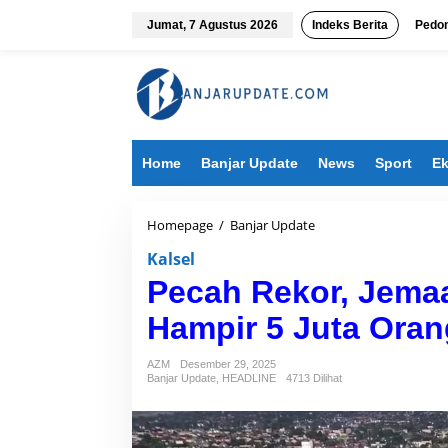
L
e
Jumat, 7 Agustus 2026
Indeks Berita
Pedom
w
a
t
i
k
e
k
Home
Banjar Update
News
Sport
Ek
o
n
t
e
Homepage
/
Banjar Update
P
n
e
Kalsel
c
a
Pecah Rekor, Jema
h
R
Hampir 5 Juta Oran
e
k
AZM
Desember 29, 2025
o
Banjar Update
,
HEADLINE
4713 Dilihat
r
,
J
e