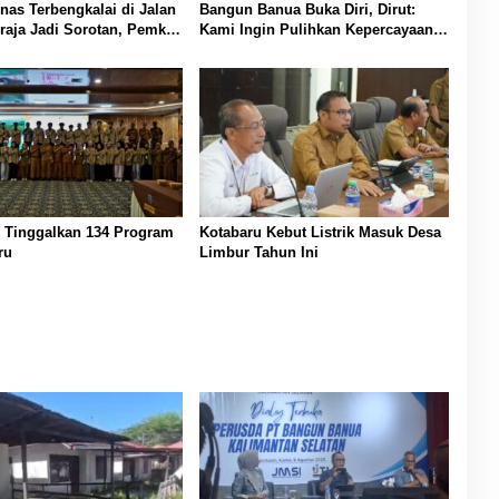
as Terbengkalai di Jalan
Bangun Banua Buka Diri, Dirut:
raja Jadi Sorotan, Pemko
Kami Ingin Pulihkan Kepercayaan
sin Buka Peluang
Publik
i Pemanfaatan Aset
Tinggalkan 134 Program
Kotabaru Kebut Listrik Masuk Desa
ru
Limbur Tahun Ini