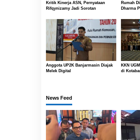
Kritik Kinerja ASN, Pernyataan
Rumah Din
Rifqynizamy Jadi Sorotan
Dharma P
Banjarma
Koordinas
Anggota UP2K Banjarmasin Diajak
KKN UGM 
Melek Digital
di Kotaba
News Feed