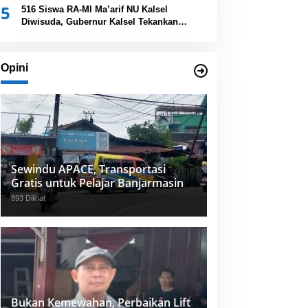
5
Provinsi Kalsel
516 Siswa RA-MI Ma’arif NU Kalsel
Diwisuda, Gubernur Kalsel Tekankan
Pentingnya Pendidikan Karakter
Opini
Sewindu APACE, Transportasi
Gratis untuk Pelajar Banjarmasin
893 Dilihat
Bukan Kemewahan, Perbaikan Lift