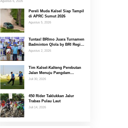
Agustus 6, 2026
Pereli Muda Kalsel Siap Tampil
di APRC Sumut 2026
Agustus 5, 2026
Tuntas! BRImo Juara Turnamen
Badminton Qlola by BRI Region
14 Banjarmasin
Agustus 2, 2026
Tim Kalsel-Kalteng Perebutan
Jalan Menuju Pangdam
XXII/Tambun Bungai Cup
Juli 30, 2026
Banjarmasin
450 Rider Taklukkan Jalur
Trabas Pulau Laut
Juli 14, 2026