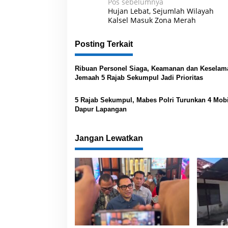
N
Pos sebelumnya
Hujan Lebat, Sejumlah Wilayah
a
Kalsel Masuk Zona Merah
v
Posting Terkait
i
g
Ribuan Personel Siaga, Keamanan dan Keselam
a
Jemaah 5 Rajab Sekumpul Jadi Prioritas
s
5 Rajab Sekumpul, Mabes Polri Turunkan 4 Mobi
i
Dapur Lapangan
p
o
Jangan Lewatkan
s