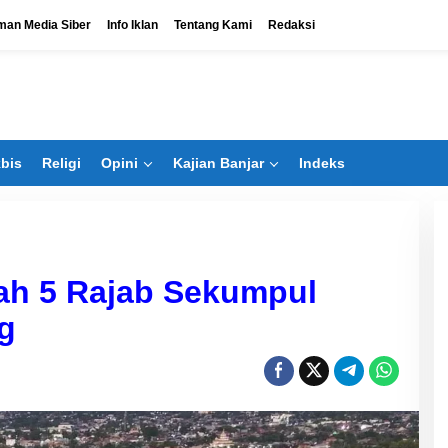
an Media Siber
Info Iklan
Tentang Kami
Redaksi
bis
Religi
Opini
Kajian Banjar
Indeks
ah 5 Rajab Sekumpul
g
Bangun Banua Masuk Bisnis
Bengkel, Tak Hanya Kejar Dividen
Di Ekbis
|
Agustus 6, 2026