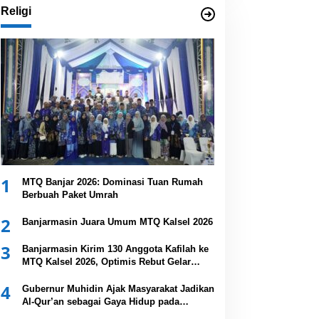
Religi
1
MTQ Banjar 2026: Dominasi Tuan Rumah
Berbuah Paket Umrah
2
Banjarmasin Juara Umum MTQ Kalsel 2026
3
Banjarmasin Kirim 130 Anggota Kafilah ke
MTQ Kalsel 2026, Optimis Rebut Gelar
Juara Umum
4
Gubernur Muhidin Ajak Masyarakat Jadikan
Al-Qur’an sebagai Gaya Hidup pada
Pembukaan MTQ Nasional XXXVII Tingkat