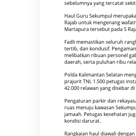
sebelumnya yang tercatat sekita
Haul Guru Sekumpul merupakan
Rajab untuk mengenang wafatn
Martapura tersebut pada 5 Raja
Fadli memastikan seluruh rang
tertib, dan kondusif. Pengama
melibatkan ribuan personel gab
daerah, serta puluhan ribu rel
Polda Kalimantan Selatan meng
prajurit TNI, 1.500 petugas ins
42.000 relawan yang disebar di
Pengaturan parkir dan rekayasa 
ruas menuju kawasan Sekumpul
jamaah. Petugas kesehatan ju
kondisi darurat.
Rangkaian haul diawali dengan