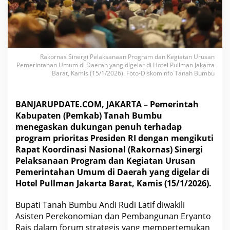
s
k
a
n
D
u
Rakornas Sinergi Pelaksanaan Program dan Kegiatan Urusan
k
Pemerintahan Umum di Daerah yang digelar di Hotel Pullman Jakarta
u
Barat, Kamis (15/1/2026). Foto-Diskominfo Tanah Bumbu
n
g
a
BANJARUPDATE.COM, JAKARTA – Pemerintah
n
Kabupaten (Pemkab) Tanah Bumbu
P
menegaskan dukungan penuh terhadap
r
o
program prioritas Presiden RI dengan mengikuti
g
Rapat Koordinasi Nasional (Rakornas) Sinergi
r
Pelaksanaan Program dan Kegiatan Urusan
a
Pemerintahan Umum di Daerah yang digelar di
m
N
Hotel Pullman Jakarta Barat, Kamis (15/1/2026).
a
s
Bupati Tanah Bumbu Andi Rudi Latif diwakili
i
Asisten Perekonomian dan Pembangunan Eryanto
o
Rais dalam forum strategis yang mempertemukan
n