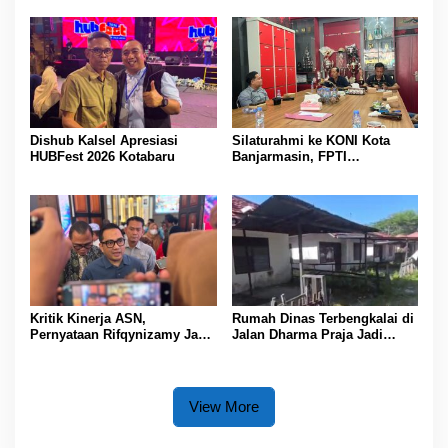
Pembebasan
Festival
Dishub Kalsel Apresiasi
Silaturahmi ke KONI Kota
HUBFest 2026 Kotabaru
Banjarmasin, FPTI
Banjarmasin Siap Gelar
Kejuaraan Besar dan Cetak
Atlet Berprestasi
Kritik Kinerja ASN,
Rumah Dinas Terbengkalai di
Pernyataan Rifqynizamy Jadi
Jalan Dharma Praja Jadi
Sorotan
Sorotan, Pemko Banjarmasin
Buka Peluang Koordinasi
Pemanfaatan Aset
View More