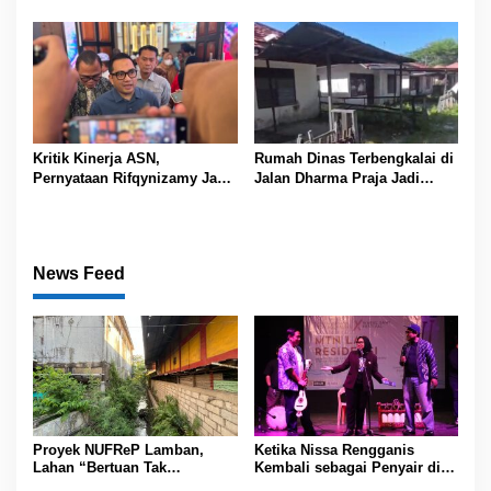
Banjarmasin Siap Gelar
Kejuaraan Besar dan Cetak
Atlet Berprestasi
Kritik Kinerja ASN,
Rumah Dinas Terbengkalai di
Pernyataan Rifqynizamy Jadi
Jalan Dharma Praja Jadi
Sorotan
Sorotan, Pemko Banjarmasin
Buka Peluang Koordinasi
Pemanfaatan Aset
News Feed
Proyek NUFReP Lamban,
Ketika Nissa Rengganis
Lahan “Bertuan Tak
Kembali sebagai Penyair di
Bertanda” Hambat
MTN Sastra X Wabul Sawi