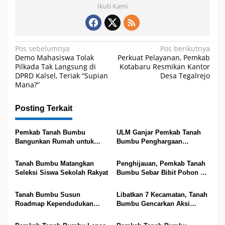
Ikuti Kami
N
Pos sebelumnya
Pos berikutnya
Demo Mahasiswa Tolak
Perkuat Pelayanan, Pemkab
a
Pilkada Tak Langsung di
Kotabaru Resmikan Kantor
DPRD Kalsel, Teriak “Supian
Desa Tegalrejo
v
Mana?”
i
g
Posting Terkait
a
s
Pemkab Tanah Bumbu
ULM Ganjar Pemkab Tanah
Bangunkan Rumah untuk
Bumbu Penghargaan
i
Warga Kersik Putih
Program KKN
p
Tanah Bumbu Matangkan
Penghijauan, Pemkab Tanah
Seleksi Siswa Sekolah Rakyat
Bumbu Sebar Bibit Pohon ke
o
12 Kecamatan
s
Tanah Bumbu Susun
Libatkan 7 Kecamatan, Tanah
Roadmap Kependudukan
Bumbu Gencarkan Aksi
2025-2029
Rumah Damai