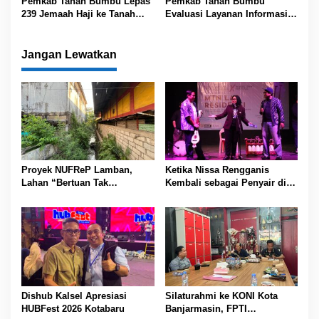
Pemkab Tanah Bumbu Lepas
Pemkab Tanah Bumbu
239 Jemaah Haji ke Tanah
Evaluasi Layanan Informasi
Suci
Publik
Jangan Lewatkan
Proyek NUFReP Lamban,
Ketika Nissa Rengganis
Lahan “Bertuan Tak
Kembali sebagai Penyair di
Bertanda” Hambat
MTN Sastra X Wabul Sawi
Pembebasan
Festival
Dishub Kalsel Apresiasi
Silaturahmi ke KONI Kota
HUBFest 2026 Kotabaru
Banjarmasin, FPTI