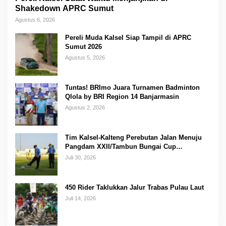
Shakedown APRC Sumut
Agustus 6, 2026
Pereli Muda Kalsel Siap Tampil di APRC
Sumut 2026
Agustus 5, 2026
Tuntas! BRImo Juara Turnamen Badminton
Qlola by BRI Region 14 Banjarmasin
Agustus 2, 2026
Tim Kalsel-Kalteng Perebutan Jalan Menuju
Pangdam XXII/Tambun Bungai Cup
Banjarmasin
Juli 30, 2026
450 Rider Taklukkan Jalur Trabas Pulau Laut
Juli 14, 2026