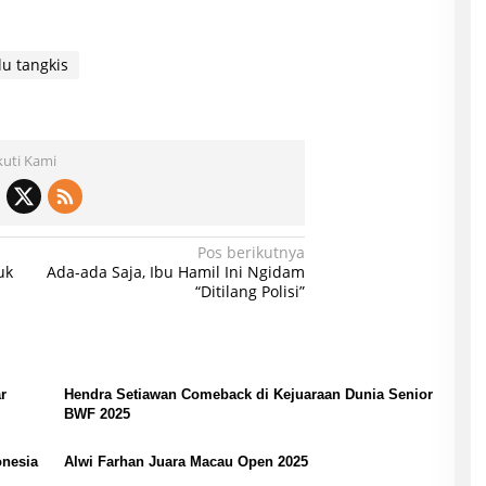
lu tangkis
kuti Kami
Pos berikutnya
uk
Ada-ada Saja, Ibu Hamil Ini Ngidam
“Ditilang Polisi”
r
Hendra Setiawan Comeback di Kejuaraan Dunia Senior
BWF 2025
onesia
Alwi Farhan Juara Macau Open 2025