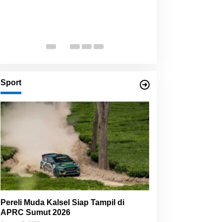
BRI Balikpapan 
Festival Kuliner
Panggung
Di Ekbis
|
Juli 26, 2026
Sport
Pereli Muda Kalsel Siap Tampil di
APRC Sumut 2026