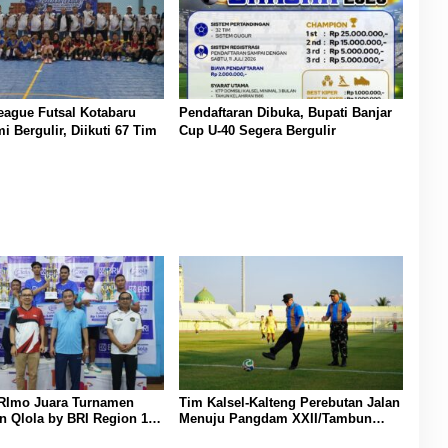
eague Futsal Kotabaru
Pendaftaran Dibuka, Bupati Banjar
i Bergulir, Diikuti 67 Tim
Cup U-40 Segera Bergulir
BRImo Juara Turnamen
Tim Kalsel-Kalteng Perebutan Jalan
 Qlola by BRI Region 14
Menuju Pangdam XXII/Tambun
sin
Bungai Cup Banjarmasin