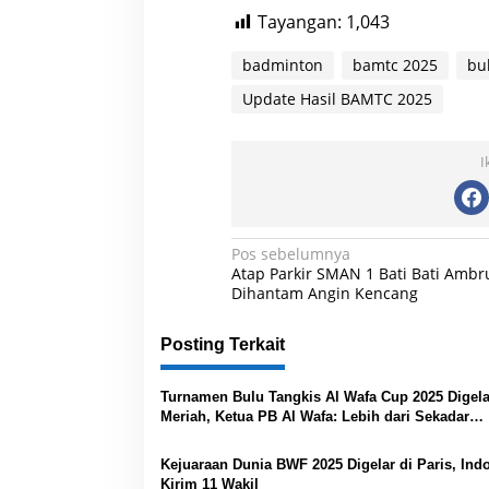
Tayangan:
1,043
badminton
bamtc 2025
bu
Update Hasil BAMTC 2025
I
N
Pos sebelumnya
Atap Parkir SMAN 1 Bati Bati Ambr
a
Dihantam Angin Kencang
v
Posting Terkait
i
g
Turnamen Bulu Tangkis Al Wafa Cup 2025 Digela
a
Meriah, Ketua PB Al Wafa: Lebih dari Sekadar
s
Kompetisi
Kejuaraan Dunia BWF 2025 Digelar di Paris, Ind
i
Kirim 11 Wakil