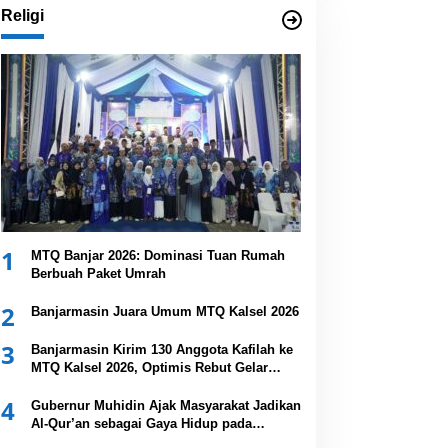
Religi
1
MTQ Banjar 2026: Dominasi Tuan Rumah
Berbuah Paket Umrah
2
Banjarmasin Juara Umum MTQ Kalsel 2026
3
Banjarmasin Kirim 130 Anggota Kafilah ke
MTQ Kalsel 2026, Optimis Rebut Gelar
Juara Umum
4
Gubernur Muhidin Ajak Masyarakat Jadikan
Al-Qur’an sebagai Gaya Hidup pada
Pembukaan MTQ Nasional XXXVII Tingkat