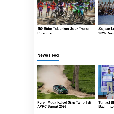
450 Rider Taklukkan Jalur Trabas
Saijaan L
Pulau Laut
2026 Resm
News Feed
Pereli Muda Kalsel Siap Tampil di
Tuntas! 
APRC Sumut 2026
Badminton
Banjarma