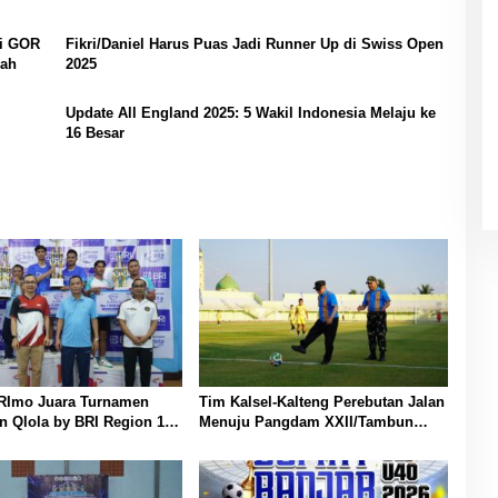
di GOR
Fikri/Daniel Harus Puas Jadi Runner Up di Swiss Open
iah
2025
Update All England 2025: 5 Wakil Indonesia Melaju ke
16 Besar
BRImo Juara Turnamen
Tim Kalsel-Kalteng Perebutan Jalan
 Qlola by BRI Region 14
Menuju Pangdam XXII/Tambun
sin
Bungai Cup Banjarmasin