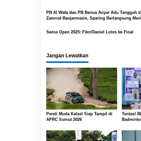
p
o
PB Al Wafa dan PB Benua Anyar Adu Tangguh 
Zamrud Banjarmasin, Sparing Berlangsung Mer
s
Swiss Open 2025: Fikri/Daniel Lolos ke Final
Jangan Lewatkan
Pereli Muda Kalsel Siap Tampil di
Tuntas! 
APRC Sumut 2026
Badminton
Banjarma