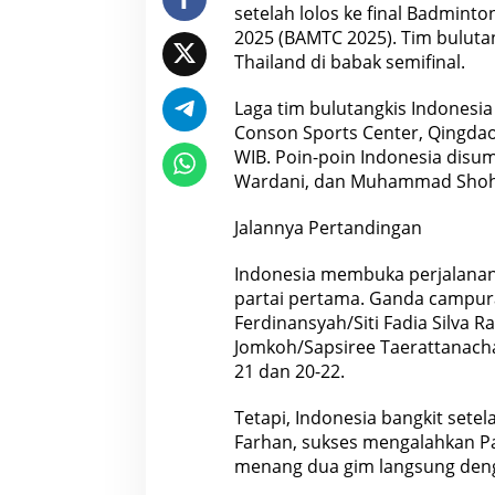
setelah lolos ke final Badmin
a
r
2025 (BAMTC 2025). Tim buluta
a
Thailand di babak semifinal.
h
,
Laga tim bulutangkis Indonesia 
L
Conson Sports Center, Qingdao
o
l
WIB. Poin-poin Indonesia disu
o
Wardani, dan Muhammad Shohib
s
k
Jalannya Pertandingan
e
F
Indonesia membuka perjalanan 
i
n
partai pertama. Ganda campur
a
Ferdinansyah/Siti Fadia Silva 
l
Jomkoh/Sapsiree Taerattanacha
21 dan 20-22.
Tetapi, Indonesia bangkit setela
Farhan, sukses mengalahkan Pa
menang dua gim langsung deng