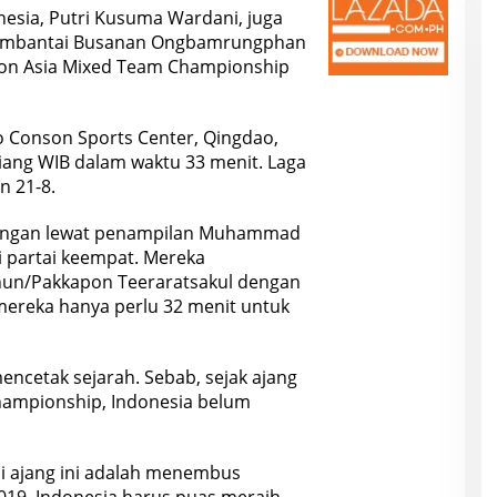
onesia, Putri Kusuma Wardani, juga
membantai Busanan Ongbamrungphan
nton Asia Mixed Team Championship
 Conson Sports Center, Qingdao,
siang WIB dalam waktu 33 menit. Laga
n 21-8.
angan lewat penampilan Muhammad
di partai keempat. Mereka
hun/Pakkapon Teeraratsakul dengan
 mereka hanya perlu 32 menit untuk
ncetak sejarah. Sebab, sejak ajang
ampionship, Indonesia belum
di ajang ini adalah menembus
 2019. Indonesia harus puas meraih