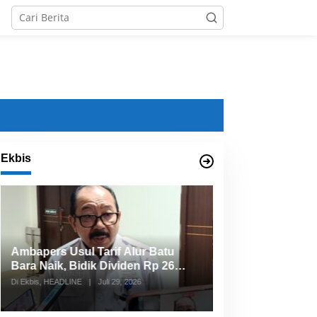
Ekbis
BRI Perkuat Sinergi dengan
Hiswana Migas Samarinda
Di Ekbis
|
Juli 28, 2026