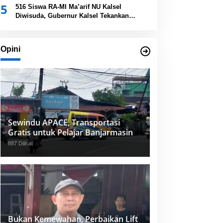
5
Provinsi Kalsel
516 Siswa RA-MI Ma’arif NU Kalsel
Diwisuda, Gubernur Kalsel Tekankan
Pentingnya Pendidikan Karakter
Opini
Sewindu APACE, Transportasi
Gratis untuk Pelajar Banjarmasin
887 Dilihat
Bukan Kemewahan, Perbaikan Lift