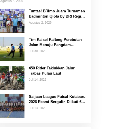
Agustus 5, 2026
Tuntas! BRImo Juara Turnamen
Badminton Qlola by BRI Region
14 Banjarmasin
Agustus 2, 2026
Tim Kalsel-Kalteng Perebutan
Jalan Menuju Pangdam
XXII/Tambun Bungai Cup
Juli 30, 2026
Banjarmasin
450 Rider Taklukkan Jalur
Trabas Pulau Laut
Juli 14, 2026
Saijaan League Futsal Kotabaru
2026 Resmi Bergulir, Diikuti 67
Tim
Juli 13, 2026