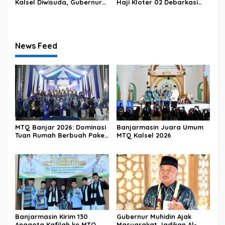
Kalsel Diwisuda, Gubernur
Haji Kloter 02 Debarkasi
Kalsel Tekankan Pentingnya
Banjarmasin Diingatkan
Pendidikan Karakter
Menjaga Kemabruran Haji
News Feed
MTQ Banjar 2026: Dominasi
Banjarmasin Juara Umum
Tuan Rumah Berbuah Paket
MTQ Kalsel 2026
Umrah
Banjarmasin Kirim 130
Gubernur Muhidin Ajak
Anggota Kafilah ke MTQ
Masyarakat Jadikan Al-