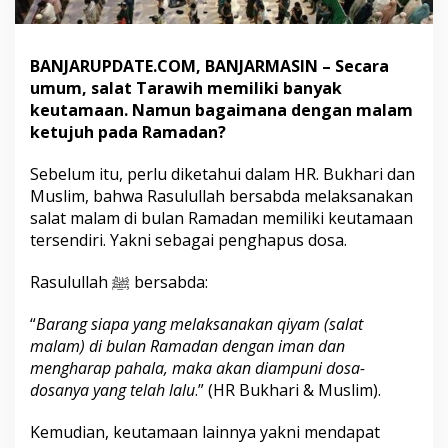
h
M
a
BANJARUPDATE.COM, BANJARMASIN – Secara
l
a
umum, salat Tarawih memiliki banyak
m
keutamaan. Namun bagaimana dengan malam
K
ketujuh pada Ramadan?
e
t
Sebelum itu, perlu diketahui dalam HR. Bukhari dan
u
j
Muslim, bahwa Rasulullah bersabda melaksanakan
u
salat malam di bulan Ramadan memiliki keutamaan
h
tersendiri. Yakni sebagai penghapus dosa.
R
a
Rasulullah ﷺ bersabda:
m
a
d
“
Barang siapa yang melaksanakan qiyam (salat
a
malam) di bulan Ramadan dengan iman dan
n
mengharap pahala, maka akan diampuni dosa-
dosanya yang telah lalu
.” (HR Bukhari & Muslim).
Kemudian, keutamaan lainnya yakni mendapat