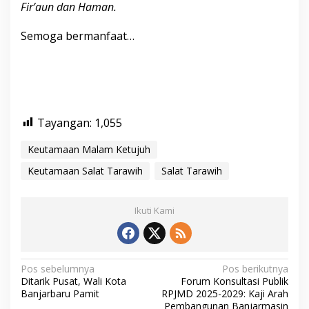
Fir’aun dan Haman.
Semoga bermanfaat…
Tayangan:
1,055
Keutamaan Malam Ketujuh
Keutamaan Salat Tarawih
Salat Tarawih
Ikuti Kami
N
Pos sebelumnya
Pos berikutnya
Ditarik Pusat, Wali Kota
Forum Konsultasi Publik
a
Banjarbaru Pamit
RPJMD 2025-2029: Kaji Arah
Pembangunan Banjarmasin