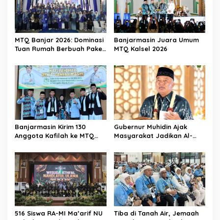
MTQ Banjar 2026: Dominasi
Banjarmasin Juara Umum
Tuan Rumah Berbuah Paket
MTQ Kalsel 2026
Umrah
Banjarmasin Kirim 130
Gubernur Muhidin Ajak
Anggota Kafilah ke MTQ
Masyarakat Jadikan Al-
Kalsel 2026, Optimis Rebut
Qur’an sebagai Gaya
Gelar Juara Umum
Hidup pada Pembukaan
MTQ Nasional XXXVII
Tingkat Provinsi Kalsel
516 Siswa RA-MI Ma’arif NU
Tiba di Tanah Air, Jemaah