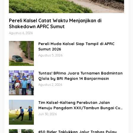
Pereli Kalsel Catat Waktu Menjanjikan di
Shakedown APRC Sumut
Agustus 6, 2026
Pereli Muda Kalsel Siap Tampil di APRC
Sumut 2026
Agustus 5, 2026
Tuntas! BRImo Juara Turnamen Badminton
Qlola by BRI Region 14 Banjarmasin
Agustus 2, 2026
Tim Kalsel-Kalteng Perebutan Jalan
Menuju Pangdam XXII/Tambun Bungai Cup
Banjarmasin
Juli 30, 2026
450 Rider Taklukkan Jalur Trabas Pulau