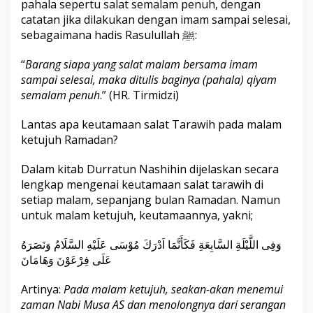
pahala sepertu salat semalam penuh, dengan
catatan jika dilakukan dengan imam sampai selesai,
sebagaimana hadis Rasulullah ﷺ:
“
Barang siapa yang salat malam bersama imam
sampai selesai, maka ditulis baginya (pahala) qiyam
semalam penuh
.” (HR. Tirmidzi)
Lantas apa keutamaan salat Tarawih pada malam
ketujuh Ramadan?
Dalam kitab Durratun Nashihin dijelaskan secara
lengkap mengenai keutamaan salat tarawih di
setiap malam, sepanjang bulan Ramadan. Namun
untuk malam ketujuh, keutamaannya, yakni;
وَفِى اللَّيْلَةِ السَّابِعَةِ فَكَأَنَّمَا اَدْرَكَ مُوْسَى عَلَيْهِ السَّلَامُ وَنَصَرَهُ
عَلَى فِرْعَوْنَ وَهَامَانَ
Artinya:
Pada malam ketujuh, seakan-akan menemui
zaman Nabi Musa AS dan menolongnya dari serangan