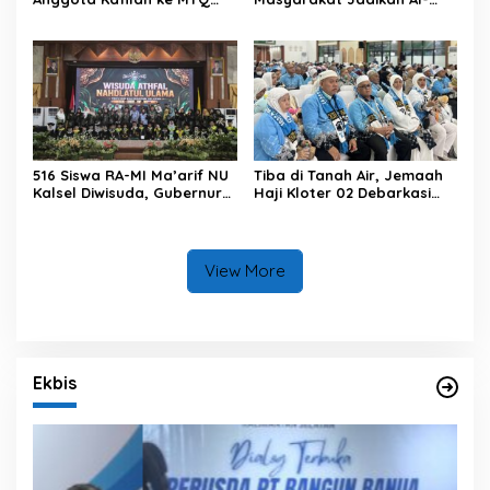
Kalsel 2026, Optimis Rebut
Qur’an sebagai Gaya
Gelar Juara Umum
Hidup pada Pembukaan
MTQ Nasional XXXVII
Tingkat Provinsi Kalsel
516 Siswa RA-MI Ma’arif NU
Tiba di Tanah Air, Jemaah
Kalsel Diwisuda, Gubernur
Haji Kloter 02 Debarkasi
Kalsel Tekankan Pentingnya
Banjarmasin Diingatkan
Pendidikan Karakter
Menjaga Kemabruran Haji
View More
Ekbis