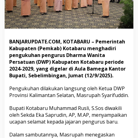
n
,
B
e
r
i
k
BANJARUPDATE.COM, KOTABARU – Pemerintah
u
Kabupaten (Pemkab) Kotabaru menghadiri
t
J
pengukuhan pengurus Dharma Wanita
a
Persatuan (DWP) Kabupaten Kotabaru periode
j
2024-2029, yang digelar di Aula Bamega Kantor
a
Bupati, Sebelimbingan, Jumat (12/9/2025).
r
a
n
Pengukuhan dilakukan langsung oleh Ketua DWP
P
Provinsi Kalimantan Selatan, Masrupah Syarifuddin.
e
n
Bupati Kotabaru Muhammad Rusli, S.Sos diwakili
g
oleh Sekda Eka Saprudin, AP, M.AP, menyampaikan
u
r
ucapan selamat kepada jajaran pengurus baru.
u
s
Dalam sambutannya, Masrupah menegaskan
n