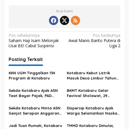
Ikuti Kami
N
Pos sebelumnya
Pos berikutnya
Saham Haji Isam Melonjak
Awal Manis Barito Putera di
a
Usai BEI Cabut Suspensi
Liga 2
v
i
Posting Terkait
g
KKN UGM Tinggalkan 134
Kotabaru Kebut Listrik
a
Program di Kotabaru
Masuk Desa Limbur Tahun
s
Ini
Sekda Kotabaru Ajak ASN
BKMT Kotabaru Gelar
i
Taat Bayar Pajak, PAD
Festival Sholawat, 29
p
Didorong Meningkat
Majelis Taklim Ambil Bagian
o
Sekda Kotabaru Minta ASN
Dispersip Kotabaru Ajak
Genjot Serapan Anggaran
Warga Selamatkan Naskah
s
dan Jadi Teladan
Kuno
Jadi Tuan Rumah, Kotabaru
TMMD Kotabaru Dimulai,