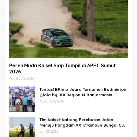
Pereli Muda Kalsel Siap Tampil di APRC Sumut
2026
Agustus 5, 2026
Tuntas! BRImo Juara Turnamen Badminton
Qlola by BRI Region 14 Banjarmasin
Agustus 2, 2026
Tim Kalsel-Kalteng Perebutan Jalan
Menuju Pangdam XXII/Tambun Bungai Cup
Banjarmasin
Juli 30, 2026