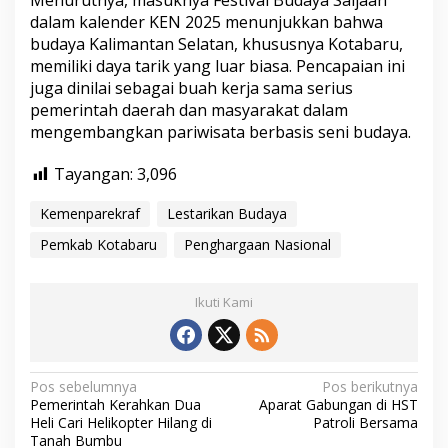
Menurutnya, masuknya Festival Budaya Saijaan
f
dalam kalender KEN 2025 menunjukkan bahwa
budaya Kalimantan Selatan, khususnya Kotabaru,
memiliki daya tarik yang luar biasa. Pencapaian ini
juga dinilai sebagai buah kerja sama serius
pemerintah daerah dan masyarakat dalam
mengembangkan pariwisata berbasis seni budaya.
Tayangan:
3,096
Kemenparekraf
Lestarikan Budaya
Pemkab Kotabaru
Penghargaan Nasional
Ikuti Kami
N
Pos sebelumnya
Pos berikutnya
Pemerintah Kerahkan Dua
Aparat Gabungan di HST
a
Heli Cari Helikopter Hilang di
Patroli Bersama
v
Tanah Bumbu