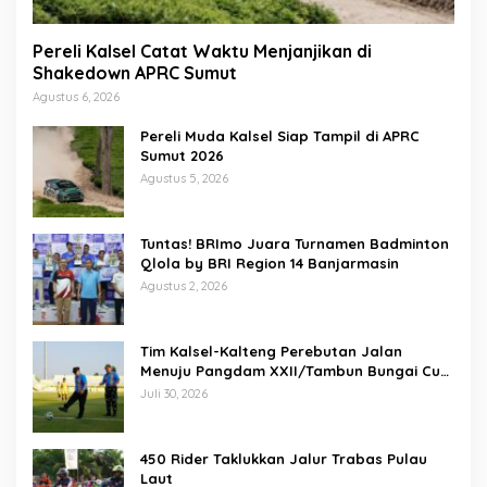
Pereli Kalsel Catat Waktu Menjanjikan di
Shakedown APRC Sumut
Agustus 6, 2026
Pereli Muda Kalsel Siap Tampil di APRC
Sumut 2026
Agustus 5, 2026
Tuntas! BRImo Juara Turnamen Badminton
Qlola by BRI Region 14 Banjarmasin
Agustus 2, 2026
Tim Kalsel-Kalteng Perebutan Jalan
Menuju Pangdam XXII/Tambun Bungai Cup
Banjarmasin
Juli 30, 2026
450 Rider Taklukkan Jalur Trabas Pulau
Laut