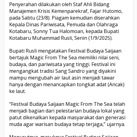
Penyerahan dilakukan oleh Staf Ahli Bidang
n
N
Manajemen Krisis Kemenparekraf, Fajar Hutomo,
a
pada Sabtu (23/8). Piagam kemudian diserahkan
s
Kepala Dinas Pariwisata, Pemuda dan Olahraga
i
Kotabaru, Sonny Tua Halomoan, kepada Bupati
o
n
Kotabaru Muhammad Rusli, Senin (1/9/2025).
a
l
Bupati Rusli mengatakan Festival Budaya Saijaan
d
bertajuk Magic From The Sea memiliki nilai seni,
a
budaya, dan pariwisata yang tinggi. Festival ini
r
i
mengangkat tradisi Sang Sandro yang diyakini
K
mampu mengubah air laut asin menjadi tawar
e
hanya dengan menancapkan tongkat adat (Ancak)
m
ke laut.
e
n
p
“Festival Budaya Saijaan Magic From The Sea telah
a
menjadi bagian dari pelestarian budaya lokal yang
r
patut dikenalkan kepada masyarakat dan generasi
e
muda agar warisan budaya tetap terjaga,” ujarnya.
k
r
a