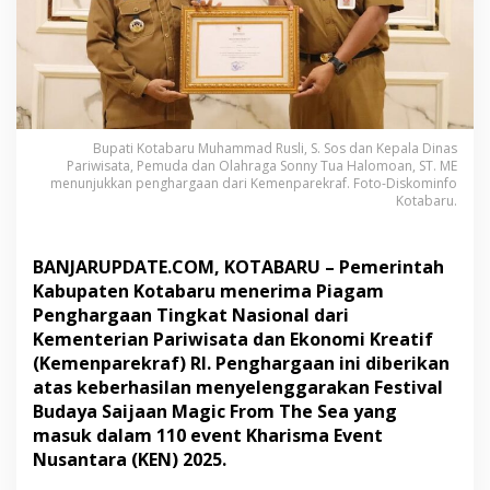
k
a
b
K
o
t
a
Bupati Kotabaru Muhammad Rusli, S. Sos dan Kepala Dinas
b
Pariwisata, Pemuda dan Olahraga Sonny Tua Halomoan, ST. ME
a
menunjukkan penghargaan dari Kemenparekraf. Foto-Diskominfo
r
Kotabaru.
u
R
a
BANJARUPDATE.COM, KOTABARU – Pemerintah
i
h
Kabupaten Kotabaru menerima Piagam
P
Penghargaan Tingkat Nasional dari
e
Kementerian Pariwisata dan Ekonomi Kreatif
n
(Kemenparekraf) RI. Penghargaan ini diberikan
g
atas keberhasilan menyelenggarakan Festival
h
a
Budaya Saijaan Magic From The Sea yang
r
masuk dalam 110 event Kharisma Event
g
Nusantara (KEN) 2025.
a
a