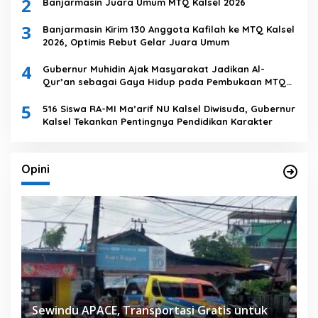
2
Banjarmasin Juara Umum MTQ Kalsel 2026
3
Banjarmasin Kirim 130 Anggota Kafilah ke MTQ Kalsel
2026, Optimis Rebut Gelar Juara Umum
4
Gubernur Muhidin Ajak Masyarakat Jadikan Al-
Qur’an sebagai Gaya Hidup pada Pembukaan MTQ
Nasional XXXVII Tingkat Provinsi Kalsel
5
516 Siswa RA-MI Ma’arif NU Kalsel Diwisuda, Gubernur
Kalsel Tekankan Pentingnya Pendidikan Karakter
Opini
Sewindu APACE, Transportasi Gratis untuk