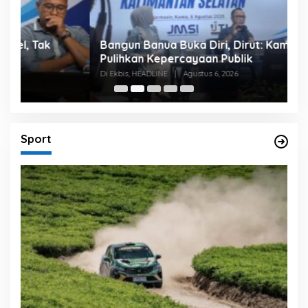
Bangun Banua Buka Diri, Dirut: Kami Ingin
B
Pulihkan Kepercayaan Publik
P
Di Ekbis, HEADLINE
|
Agustus 6, 2026
Di
Sport