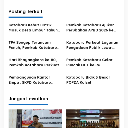
i
Posting Terkait
g
a
Kotabaru Kebut Listrik
Pemkab Kotabaru Ajukan
s
Masuk Desa Limbur Tahun
Perubahan APBD 2026 ke
Ini
DPRD
i
TPA Sungup Terancam
Kotabaru Perkuat Layanan
p
Penuh, Pemkab Kotabaru
Pengaduan Publik Lewat
Siapkan Satgas Sampah
SP4N-LAPOR
o
Hari Bhayangkara ke-80,
Pemkab Kotabaru Gelar
s
Pemkab Kotabaru Perkuat
Puncak HUT ke-76
Sinergi dengan Polri
Pembangunan Kantor
Kotabaru Bidik 5 Besar
Empat SKPD Kotabaru
POPDA Kalsel
Resmi Dimulai
Jangan Lewatkan