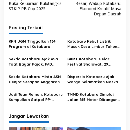
a
Buka Kejuaraan Bulutangkis
Besar, Wabup Kotabaru:
v
STKIP PB Cup 2025
Ekonomi Kreatif Masa
Depan Daerah
i
g
Posting Terkait
a
s
KKN UGM Tinggalkan 134
Kotabaru Kebut Listrik
Program di Kotabaru
Masuk Desa Limbur Tahun
i
Ini
p
Sekda Kotabaru Ajak ASN
BKMT Kotabaru Gelar
Taat Bayar Pajak, PAD
Festival Sholawat, 29
o
Didorong Meningkat
Majelis Taklim Ambil Bagian
s
Sekda Kotabaru Minta ASN
Dispersip Kotabaru Ajak
Genjot Serapan Anggaran
Warga Selamatkan Naskah
dan Jadi Teladan
Kuno
Jadi Tuan Rumah, Kotabaru
TMMD Kotabaru Dimulai,
Kumpulkan Satpol PP-
Jalan 815 Meter Dibangun
Damkar Se-Kalsel
di Desa
Jangan Lewatkan