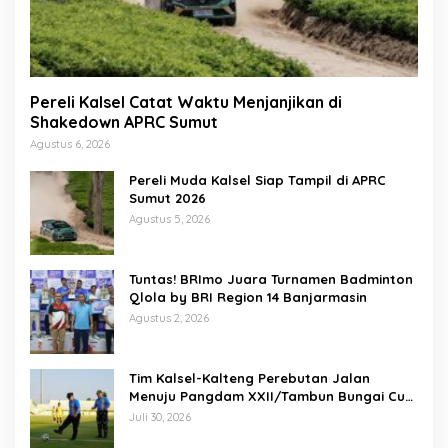
Pereli Kalsel Catat Waktu Menjanjikan di
Shakedown APRC Sumut
Agustus 6, 2026
Pereli Muda Kalsel Siap Tampil di APRC
Sumut 2026
Agustus 5, 2026
Tuntas! BRImo Juara Turnamen Badminton
Qlola by BRI Region 14 Banjarmasin
Agustus 2, 2026
Tim Kalsel-Kalteng Perebutan Jalan
Menuju Pangdam XXII/Tambun Bungai Cup
Banjarmasin
Juli 30, 2026