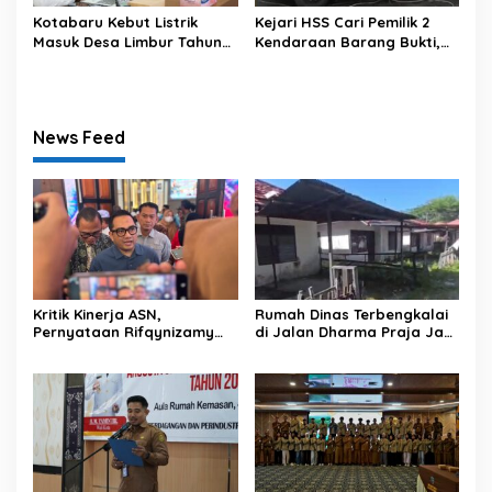
Kotabaru Kebut Listrik
Kejari HSS Cari Pemilik 2
Masuk Desa Limbur Tahun
Kendaraan Barang Bukti,
Ini
Diberi Waktu 30 Hari
News Feed
Kritik Kinerja ASN,
Rumah Dinas Terbengkalai
Pernyataan Rifqynizamy
di Jalan Dharma Praja Jadi
Jadi Sorotan
Sorotan, Pemko
Banjarmasin Buka Peluang
Koordinasi Pemanfaatan
Aset