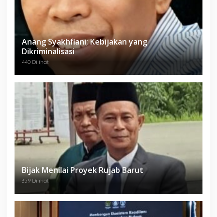
Anang Syakhfiani; Kebijakan yang
Dikriminalisasi
440 Dilihat
Bijak Menilai Proyek Rujab Barut
359 Dilihat