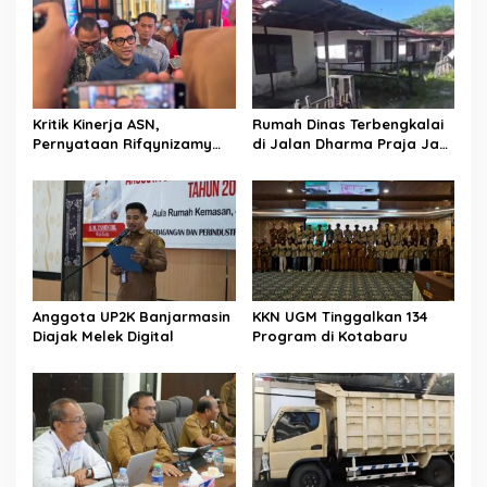
Kritik Kinerja ASN,
Rumah Dinas Terbengkalai
Pernyataan Rifqynizamy
di Jalan Dharma Praja Jadi
Jadi Sorotan
Sorotan, Pemko
Banjarmasin Buka Peluang
Koordinasi Pemanfaatan
Aset
Anggota UP2K Banjarmasin
KKN UGM Tinggalkan 134
Diajak Melek Digital
Program di Kotabaru