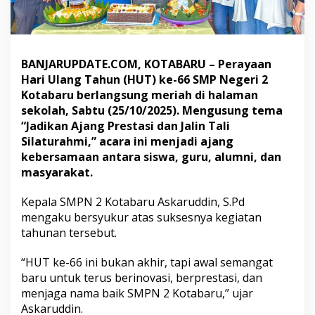
u
:
A
j
a
BANJARUPDATE.COM, KOTABARU – Perayaan
n
Hari Ulang Tahun (HUT) ke-66 SMP Negeri 2
g
Kotabaru berlangsung meriah di halaman
P
sekolah, Sabtu (25/10/2025). Mengusung tema
r
e
“Jadikan Ajang Prestasi dan Jalin Tali
s
Silaturahmi,” acara ini menjadi ajang
t
kebersamaan antara siswa, guru, alumni, dan
a
masyarakat.
s
i
d
Kepala SMPN 2 Kotabaru Askaruddin, S.Pd
a
mengaku bersyukur atas suksesnya kegiatan
n
tahunan tersebut.
K
e
“HUT ke-66 ini bukan akhir, tapi awal semangat
b
e
baru untuk terus berinovasi, berprestasi, dan
r
menjaga nama baik SMPN 2 Kotabaru,” ujar
s
Askaruddin.
a