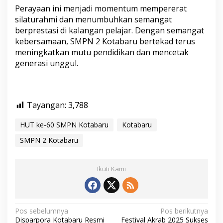
Perayaan ini menjadi momentum mempererat
silaturahmi dan menumbuhkan semangat
berprestasi di kalangan pelajar. Dengan semangat
kebersamaan, SMPN 2 Kotabaru bertekad terus
meningkatkan mutu pendidikan dan mencetak
generasi unggul.
Tayangan:
3,788
HUT ke-60 SMPN Kotabaru
Kotabaru
SMPN 2 Kotabaru
Ikuti Kami
N
Pos sebelumnya
Pos berikutnya
Disparpora Kotabaru Resmi
Festival Akrab 2025 Sukses