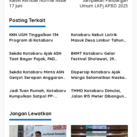
Kalsel Kembali Normal Mulai
Sampaikan Pandangan
v
17 Juni
Umum LKPj APBD 2025
i
Posting Terkait
g
a
KKN UGM Tinggalkan 134
Kotabaru Kebut Listrik
s
Program di Kotabaru
Masuk Desa Limbur Tahun
Ini
i
Sekda Kotabaru Ajak ASN
BKMT Kotabaru Gelar
p
Taat Bayar Pajak, PAD
Festival Sholawat, 29
Didorong Meningkat
Majelis Taklim Ambil Bagian
o
Sekda Kotabaru Minta ASN
Dispersip Kotabaru Ajak
s
Genjot Serapan Anggaran
Warga Selamatkan Naskah
dan Jadi Teladan
Kuno
Jadi Tuan Rumah, Kotabaru
TMMD Kotabaru Dimulai,
Kumpulkan Satpol PP-
Jalan 815 Meter Dibangun
Damkar Se-Kalsel
di Desa
Jangan Lewatkan