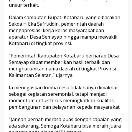
o
unsur terkait.
m
b
Dalam sambutan Bupati Kotabaru yang dibacakan
a
Sekda H Eka Safruddin, pemerintah daerah
D
mengapresiasi kerja keras masyarakat dan
e
s
aparatur Desa Semayap hingga mampu mewakili
a
Kotabaru di tingkat provinsi.
2
0
“Pemerintah Kabupaten Kotabaru berharap Desa
2
Semayap dapat memberikan hasil terbaik dan
6
mengharumkan nama daerah di tingkat Provinsi
Kalimantan Selatan,” ujarnya.
Ia menegaskan lomba desa tidak hanya dimaknai
sebagai kegiatan seremonial, tetapi menjadi
momentum untuk terus meningkatkan kualitas
pembangunan dan pelayanan kepada masyarakat.
“Jangan pernah merasa puas dengan capaian yang
ada sekarang. Semoga Kotabaru bisa meraih juara