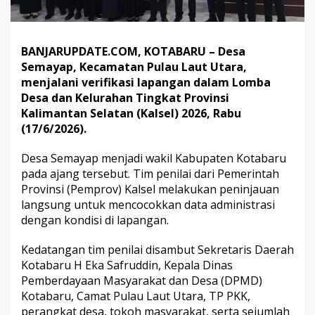
a
y
a
p
BANJARUPDATE.COM, KOTABARU – Desa
K
Semayap, Kecamatan Pulau Laut Utara,
o
menjalani verifikasi lapangan dalam Lomba
t
Desa dan Kelurahan Tingkat Provinsi
a
b
Kalimantan Selatan (Kalsel) 2026, Rabu
a
(17/6/2026).
r
u
Desa Semayap menjadi wakil Kabupaten Kotabaru
A
pada ajang tersebut. Tim penilai dari Pemerintah
d
u
Provinsi (Pemprov) Kalsel melakukan peninjauan
I
langsung untuk mencocokkan data administrasi
n
dengan kondisi di lapangan.
o
v
Kedatangan tim penilai disambut Sekretaris Daerah
a
s
Kotabaru H Eka Safruddin, Kepala Dinas
i
Pemberdayaan Masyarakat dan Desa (DPMD)
d
Kotabaru, Camat Pulau Laut Utara, TP PKK,
i
perangkat desa, tokoh masyarakat, serta sejumlah
L