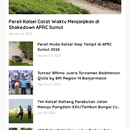
Pereli Kalsel Catat Waktu Menjanjikan di
Shakedown APRC Sumut
Agustus 6, 2026
Pereli Muda Kalsel Siap Tampil di APRC
Sumut 2026
Agustus 5, 2026
Tuntas! BRImo Juara Turnamen Badminton
Qlola by BRI Region 14 Banjarmasin
Agustus 2, 2026
Tim Kalsel-Kalteng Perebutan Jalan
Menuju Pangdam XXII/Tambun Bungai Cup
Banjarmasin
Juli 30, 2026