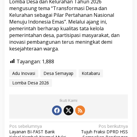
Lomba Desa dan Kelurahan Tahun 2026
mengusung tema “Transformasi Desa dan
Kelurahan sebagai Pilar Pertahanan Nasional
Menuju Indonesia Emas”. Melalui ajang ini,
pemerintah berharap kualitas tata kelola
pemerintahan desa, partisipasi masyarakat, dan
inovasi pembangunan terus meningkat demi
kesejahteraan warga.
Tayangan:
1,888
Adu Inovasi
Desa Semayap
Kotabaru
Lomba Desa 2026
Ikuti Kami
N
Pos sebelumnya
Pos berikutnya
Layanan BI-FAST Bank
Tujuh Fraksi DPRD HSS
a